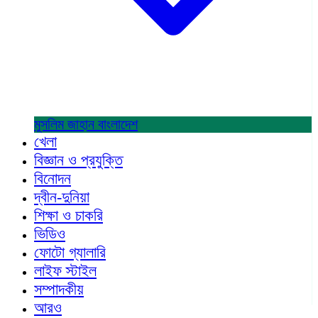
মুসলিম জাহান
বাংলাদেশ
খেলা
বিজ্ঞান ও প্রযুক্তি
বিনোদন
দ্বীন-দুনিয়া
শিক্ষা ও চাকরি
ভিডিও
ফোটো গ্যালারি
লাইফ স্টাইল
সম্পাদকীয়
আরও