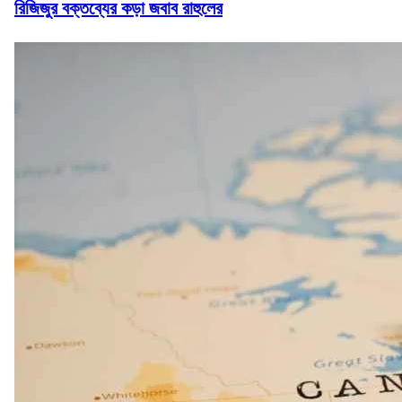
রিজিজুর বক্তব্যের কড়া জবাব রাহুলের