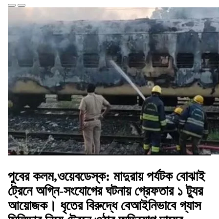
পুবের কলম,ওয়েবডেস্ক: মাদুরায় পর্যটক বোঝাই
ট্রেনে অগ্নি-সংযোগের ঘটনায় গ্রেফতার ১ ট্যুর
আয়োজক। ধৃতের বিরুদ্ধে বেআইনিভাবে গ্যাস