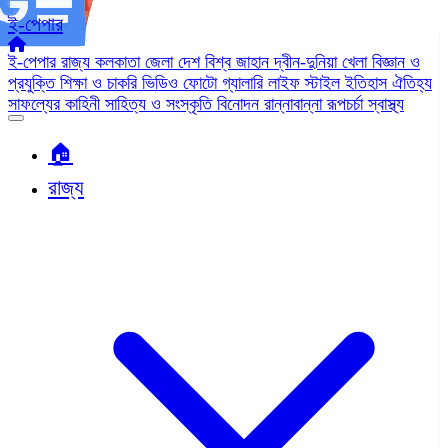
ই-পেপার
ই-পেপার
রাজ্য
কলকাতা
জেলা
দেশ
বিশ্ব জাহান
দ্বীন-দুনিয়া
খেলা
বিজ্ঞান ও
প্রযুক্তি
শিক্ষা ও চাকরি
ভিডিও
ফোটো গ্যালারি
লাইফ স্টাইল
ইতিহাস ঐতিহ্য
সাফল্যের কাহিনী
সাহিত্য ও সংস্কৃতি
বিনোদন
রান্নাবান্না
রূপচর্চা
স্বাস্থ্য
🏠︎
রাজ্য