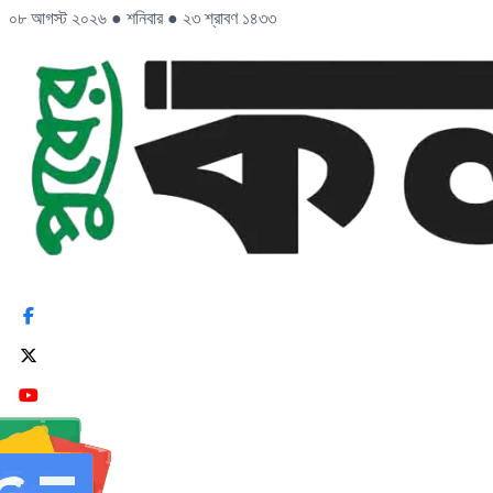
০৮ আগস্ট ২০২৬
●
শনিবার
●
২৩ শ্রাবণ ১৪৩৩