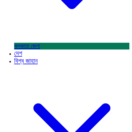
কলকাতা
জেলা
দেশ
বিশ্ব জাহান