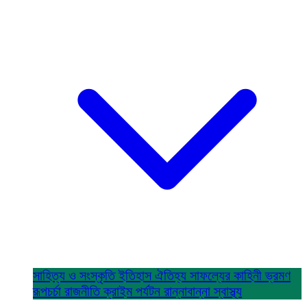
সাহিত্য ও সংস্কৃতি
ইতিহাস ঐতিহ্য
সাফল্যের কাহিনী
ভ্রমণ
রূপচর্চা
রাজনীতি
ক্রাইম
পর্যটন
রান্নাবান্না
স্বাস্থ্য