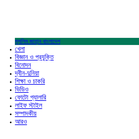
মুসলিম জাহান
বাংলাদেশ
খেলা
বিজ্ঞান ও প্রযুক্তি
বিনোদন
দ্বীন-দুনিয়া
শিক্ষা ও চাকরি
ভিডিও
ফোটো গ্যালারি
লাইফ স্টাইল
সম্পাদকীয়
আরও