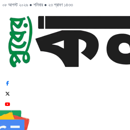
০৮ আগস্ট ২০২৬
●
শনিবার
●
২৩ শ্রাবণ ১৪৩৩