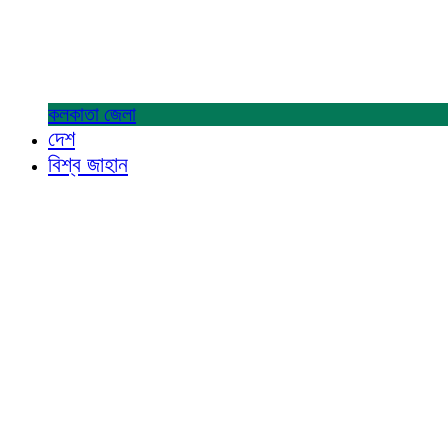
কলকাতা
জেলা
দেশ
বিশ্ব জাহান