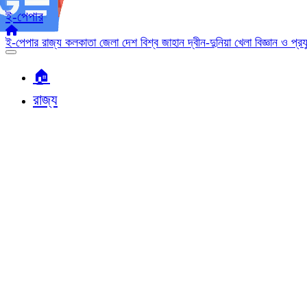
ই-পেপার
ই-পেপার
রাজ্য
কলকাতা
জেলা
দেশ
বিশ্ব জাহান
দ্বীন-দুনিয়া
খেলা
বিজ্ঞান ও প্র
🏠︎
রাজ্য