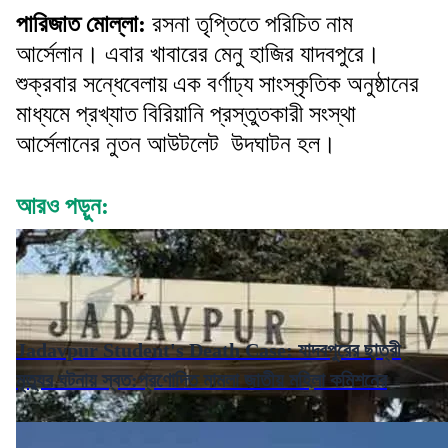
পারিজাত মোল্লা:
রসনা তৃপ্তিতে পরিচিত নাম
আর্সেলান। এবার খাবারের মেনু হাজির যাদবপুরে।
শুক্রবার সন্ধেবেলায় এক বর্ণাঢ্য সাংস্কৃতিক অনুষ্ঠানের
মাধ্যমে প্রখ্যাত বিরিয়ানি প্রস্তুতকারী সংস্থা
আর্সেলানের নুতন আউটলেট উদঘাটন হল।
আরও পড়ুন:
Jadavpur Student's Death Case: যাদবপুরের ছাত্রী
মৃত্যুর ঘটনায় স্বত:প্রণোদিত মামলা জাতীয় মহিলা কমিশনের