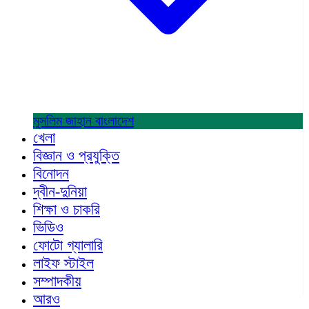
মুসলিম জাহান
বাংলাদেশ
খেলা
বিজ্ঞান ও প্রযুক্তি
বিনোদন
দ্বীন-দুনিয়া
শিক্ষা ও চাকরি
ভিডিও
ফোটো গ্যালারি
লাইফ স্টাইল
সম্পাদকীয়
আরও