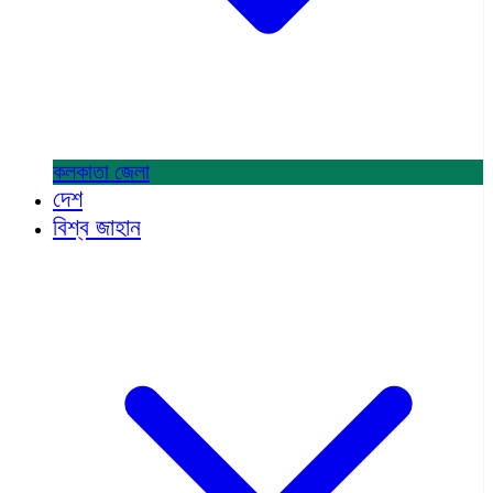
কলকাতা
জেলা
দেশ
বিশ্ব জাহান