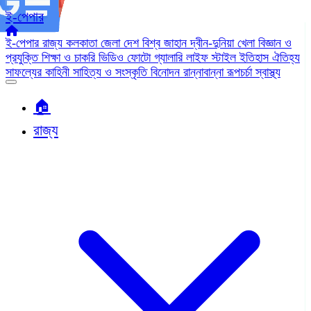
ই-পেপার
ই-পেপার
রাজ্য
কলকাতা
জেলা
দেশ
বিশ্ব জাহান
দ্বীন-দুনিয়া
খেলা
বিজ্ঞান ও
প্রযুক্তি
শিক্ষা ও চাকরি
ভিডিও
ফোটো গ্যালারি
লাইফ স্টাইল
ইতিহাস ঐতিহ্য
সাফল্যের কাহিনী
সাহিত্য ও সংস্কৃতি
বিনোদন
রান্নাবান্না
রূপচর্চা
স্বাস্থ্য
🏠︎
রাজ্য