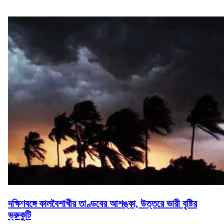
দক্ষিণবঙ্গে কালবৈশাখীর তাণ্ডবের আশঙ্কা, উত্তরে ভারী বৃষ্টির
ভ্রুকুটি