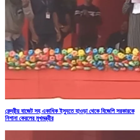
কেন্দ্রীয় বাজেট সহ একাধিক ইস্যুতে হাওড়া থেকে বিজেপি সরকারকে
নিশানা কেরলের মুখমন্ত্রীর