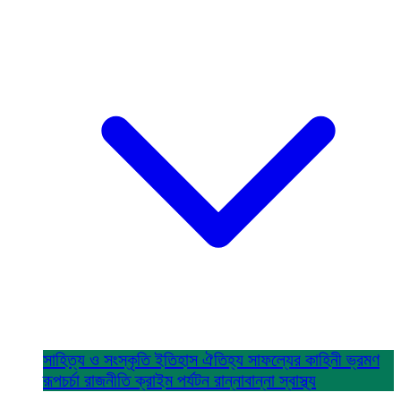
সাহিত্য ও সংস্কৃতি
ইতিহাস ঐতিহ্য
সাফল্যের কাহিনী
ভ্রমণ
রূপচর্চা
রাজনীতি
ক্রাইম
পর্যটন
রান্নাবান্না
স্বাস্থ্য