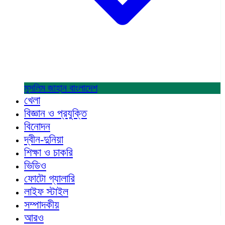
মুসলিম জাহান
বাংলাদেশ
খেলা
বিজ্ঞান ও প্রযুক্তি
বিনোদন
দ্বীন-দুনিয়া
শিক্ষা ও চাকরি
ভিডিও
ফোটো গ্যালারি
লাইফ স্টাইল
সম্পাদকীয়
আরও