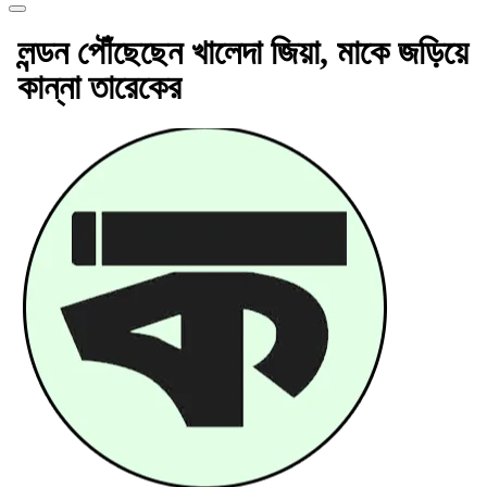
লন্ডন পৌঁছেছেন খালেদা জিয়া, মাকে জড়িয়ে
কান্না তারেকের