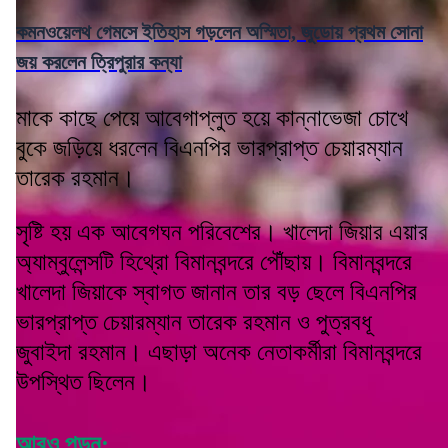
কমনওয়েলথ গেমসে ইতিহাস গড়লেন অস্মিতা, জুডোয় প্রথম সোনা
জয় করলেন ত্রিপুরার কন্যা
মাকে কাছে পেয়ে আবেগাপ্লুত হয়ে কান্নাভেজা চোখে
বুকে জড়িয়ে ধরলেন বিএনপির ভারপ্রাপ্ত চেয়ারম্যান
তারেক রহমান।
সৃষ্টি হয় এক আবেগঘন পরিবেশের। খালেদা জিয়ার এয়ার
অ্যাম্বুলেন্সটি হিথ্রো বিমানবন্দরে পৌঁছায়। বিমানবন্দরে
খালেদা জিয়াকে স্বাগত জানান তার বড় ছেলে বিএনপির
ভারপ্রাপ্ত চেয়ারম্যান তারেক রহমান ও পুত্রবধূ
জুবাইদা রহমান। এছাড়া অনেক নেতাকর্মীরা বিমানবন্দরে
উপস্থিত ছিলেন।
আরও পড়ুন: