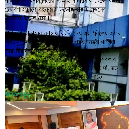
শাহজালাল বিমানবন্দরের ভিআইপি টারমাক থেকে বিএনপি
চেয়ারপারসনকে বহনকারী উড়োজাহাজটি লন্ডনের
উদ্দেশ্যে উড়াল দেয়।
মাঝপথে কাতারের দোহায় বিরতি নেয় এই ‘বিশেষ এয়ার
অ্যাম্বুলেন্স’। তিনবারের সাবেক প্রধানমন্ত্রী খালেদা
জিয়া দীর্ঘদিন থেকে লিভার সিরোসিস, কিডনি, হার্ট,
ডায়াবেটিস, আর্থ্রাইটিসসহ নানা শারীরিক অসুস্থতায়
ভুগছেন। ২০১৮ সালে একটি দুর্নীতির মামলায় দণ্ডিত
হয়ে কারাগারে যাওয়ার পর তার অসুস্থতা বাড়ে।
আরও পড়ুন: