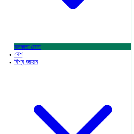
কলকাতা
জেলা
দেশ
বিশ্ব জাহান