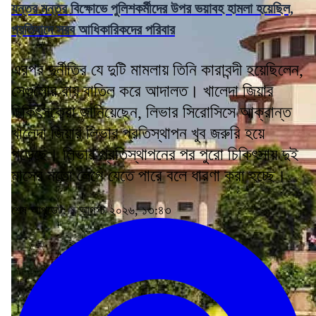
যন্তর মন্তর বিক্ষোভে পুলিশকর্মীদের উপর ভয়াবহ হামলা হয়েছিল,
প্রতিবাদে সরব আধিকারিকদের পরিবার
এরপর দুর্নীতির যে দুটি মামলায় তিনি কারাবন্দী হয়েছিলেন,
সেগুলোর রায় বাতিল করে আদালত। খালেদা জিয়ার
চিকিৎসকেরা জানিয়েছেন, লিভার সিরোসিসে আক্রান্ত
খালেদা জিয়ার লিভার প্রতিস্থাপন খুব জরুরি হয়ে
পড়েছে। লিভার প্রতিস্থাপনের পর পুরো চিকিৎসায় দুই
মাসের মতো লেগে যেতে পারে বলে ধারণা করা হচ্ছে।
শেষ আপডেট: ১ আগস্ট ২০২৬, ১৩:৪৩