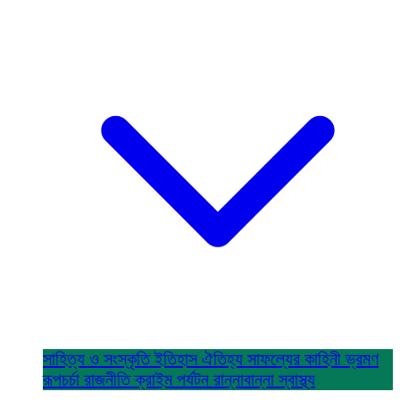
সাহিত্য ও সংস্কৃতি
ইতিহাস ঐতিহ্য
সাফল্যের কাহিনী
ভ্রমণ
রূপচর্চা
রাজনীতি
ক্রাইম
পর্যটন
রান্নাবান্না
স্বাস্থ্য