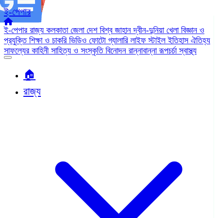
ই-পেপার
ই-পেপার
রাজ্য
কলকাতা
জেলা
দেশ
বিশ্ব জাহান
দ্বীন-দুনিয়া
খেলা
বিজ্ঞান ও
প্রযুক্তি
শিক্ষা ও চাকরি
ভিডিও
ফোটো গ্যালারি
লাইফ স্টাইল
ইতিহাস ঐতিহ্য
সাফল্যের কাহিনী
সাহিত্য ও সংস্কৃতি
বিনোদন
রান্নাবান্না
রূপচর্চা
স্বাস্থ্য
🏠︎
রাজ্য