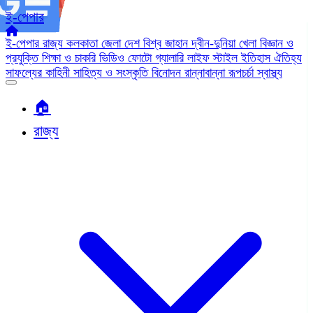
ই-পেপার
ই-পেপার
রাজ্য
কলকাতা
জেলা
দেশ
বিশ্ব জাহান
দ্বীন-দুনিয়া
খেলা
বিজ্ঞান ও
প্রযুক্তি
শিক্ষা ও চাকরি
ভিডিও
ফোটো গ্যালারি
লাইফ স্টাইল
ইতিহাস ঐতিহ্য
সাফল্যের কাহিনী
সাহিত্য ও সংস্কৃতি
বিনোদন
রান্নাবান্না
রূপচর্চা
স্বাস্থ্য
🏠︎
রাজ্য