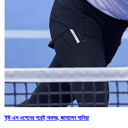
ইউ এস ওপেনের পরেই অবসর, জানালেন সানিয়া