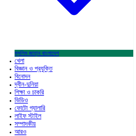
মুসলিম জাহান
বাংলাদেশ
খেলা
বিজ্ঞান ও প্রযুক্তি
বিনোদন
দ্বীন-দুনিয়া
শিক্ষা ও চাকরি
ভিডিও
ফোটো গ্যালারি
লাইফ স্টাইল
সম্পাদকীয়
আরও