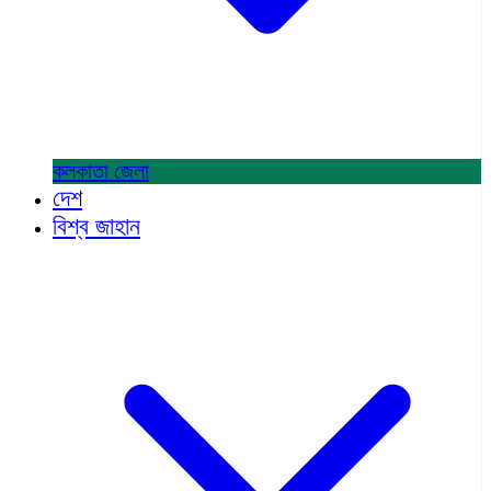
কলকাতা
জেলা
দেশ
বিশ্ব জাহান