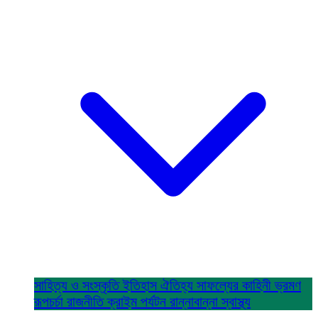
সাহিত্য ও সংস্কৃতি
ইতিহাস ঐতিহ্য
সাফল্যের কাহিনী
ভ্রমণ
রূপচর্চা
রাজনীতি
ক্রাইম
পর্যটন
রান্নাবান্না
স্বাস্থ্য