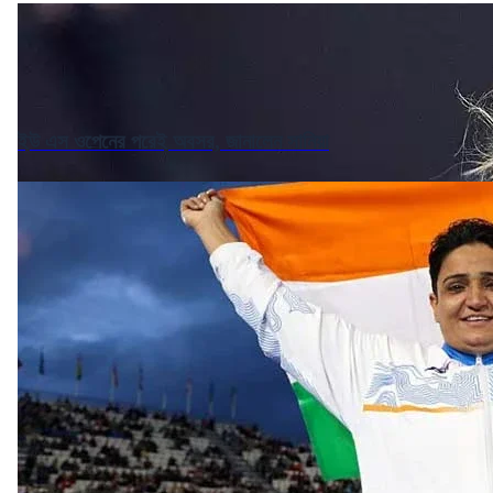
ইউ এস ওপেনের পরেই অবসর, জানালেন সানিয়া