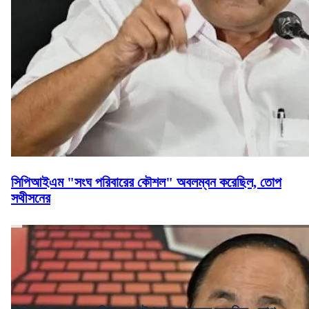
সিপিআইএম "সংঘ পরিবারের কৌশল" অবলম্বন করেছিল, তোপ
সথীসনের