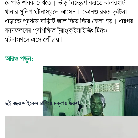
লেপার্ড শাবক দেখতে। ভীড় নিয়ন্ত্রণ করতে বানারহাট
থানার পুলিশ ঘটনাস্থলে আসেন। কোনও রকম দূর্ঘটনা
এড়াতে প্রথমে বাড়িটি জাল দিয়ে ঘিরে ফেলা হয়। এরপর
বনদফতরের প্রশিক্ষিত ট্রাঙ্কুইলাইজিং টিমও
ঘটনাস্থলে এসে পৌঁছায়।
আরও পড়ুন:
দুই বছর সাইকেল চালিয়ে মক্কায় তরুণ