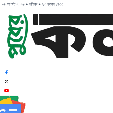
০৮ আগস্ট ২০২৬
●
শনিবার
●
২৩ শ্রাবণ ১৪৩৩