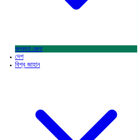
কলকাতা
জেলা
দেশ
বিশ্ব জাহান