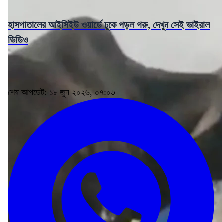
হাসপাতালের আইসিইউ ওয়ার্ডে ঢুকে পড়ল গরু, দেখুন সেই ভাইরাল
ভিডিও
শেষ আপডেট: ১৮ জুন ২০২৬, ০৭:০৩