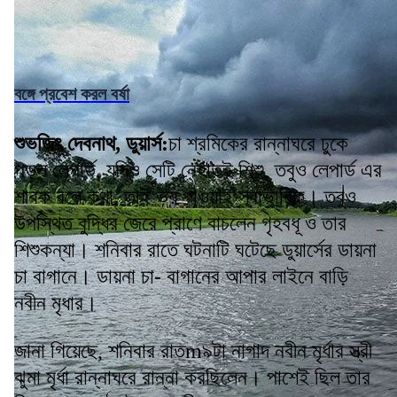
বঙ্গে প্রবেশ করল বর্ষা
শুভজিৎ দেবনাথ, ডুয়ার্স:
চা শ্রমিকের রান্নাঘরে ঢুকে
পড়ল লেপার্ড, যদিও সেটি নেহাতই শিশু, তবুও লেপার্ড এর
শাবক বলে কথা, তাই ভয় পাওয়াই স্বাভাবিক। তবুও
উপস্থিত বুদ্ধির জেরে প্রাণে বাচলেন গৃহবধূ ও তার
শিশুকন্যা। শনিবার রাতে ঘটনাটি ঘটেছে ডুয়ার্সের ডায়না
চা বাগানে। ডায়না চা- বাগানের আপার লাইনে বাড়ি
নবীন মৃধার।
জানা গিয়েছে, শনিবার রাতm৯টা নাগাদ নবীন মৃর্ধার স্ত্রী
ঝুমা মৃর্ধা রান্নাঘরে রান্না করছিলেন। পাশেই ছিল তার