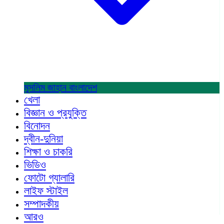
মুসলিম জাহান
বাংলাদেশ
খেলা
বিজ্ঞান ও প্রযুক্তি
বিনোদন
দ্বীন-দুনিয়া
শিক্ষা ও চাকরি
ভিডিও
ফোটো গ্যালারি
লাইফ স্টাইল
সম্পাদকীয়
আরও