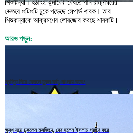
শিশুকন্যা। হঠাৎই ঝুমাদেবী দেখতে পান রান্নাঘরের
ভেতরে গুটিগুটি ঢুকে পড়েছে লেপার্ড শাবক। তার
শিশুকন্যাকে আক্রমণের তোরজোর করছে শাবকটি।
আরও পড়ুন:
স্বস্তি দিয়ে কেরলে ঢুকল বর্ষা, বাংলায় কবে?
ক্ষুব্ধ হয়ে ঢুকলেন মসজিদে, বের হলেন ইসলাম গ্রহণ করে