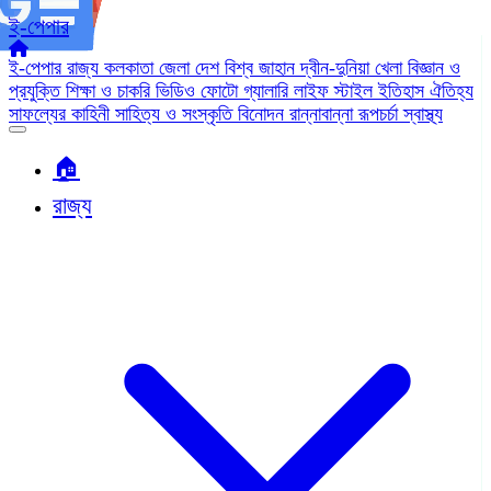
ই-পেপার
ই-পেপার
রাজ্য
কলকাতা
জেলা
দেশ
বিশ্ব জাহান
দ্বীন-দুনিয়া
খেলা
বিজ্ঞান ও
প্রযুক্তি
শিক্ষা ও চাকরি
ভিডিও
ফোটো গ্যালারি
লাইফ স্টাইল
ইতিহাস ঐতিহ্য
সাফল্যের কাহিনী
সাহিত্য ও সংস্কৃতি
বিনোদন
রান্নাবান্না
রূপচর্চা
স্বাস্থ্য
🏠︎
রাজ্য