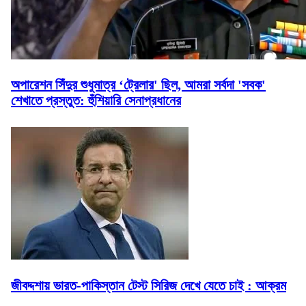
অপারেশন সিঁদুর শুধুমাত্র ‘ট্রেলার' ছিল, আমরা সর্বদা 'সবক'
শেখাতে প্রস্তুত: হুঁশিয়ারি সেনাপ্রধানের
জীবদ্দশায় ভারত-পাকিস্তান টেস্ট সিরিজ দেখে যেতে চাই : আক্রম