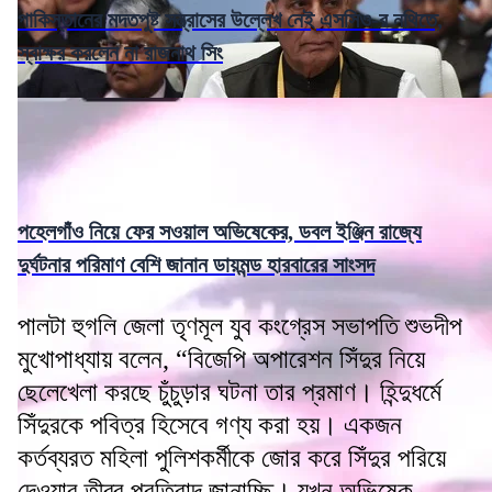
পাকিস্তানের মদতপুষ্ট সন্ত্রাসের উল্লেখ নেই এসসিও-র নথিতে,
স্বাক্ষর করলেন না রাজনাথ সিং
পহেলগাঁও নিয়ে ফের সওয়াল অভিষেকের, ডবল ইঞ্জিন রাজ্যে
দুর্ঘটনার পরিমাণ বেশি জানান ডায়মন্ড হারবারের সাংসদ
পালটা হুগলি জেলা তৃণমূল যুব কংগ্রেস সভাপতি শুভদীপ
মুখোপাধ্যায় বলেন, “বিজেপি অপারেশন সিঁদুর নিয়ে
ছেলেখেলা করছে চুঁচুড়ার ঘটনা তার প্রমাণ। হিন্দুধর্মে
সিঁদুরকে পবিত্র হিসেবে গণ্য করা হয়। একজন
কর্তব্যরত মহিলা পুলিশকর্মীকে জোর করে সিঁদুর পরিয়ে
দেওয়ার তীব্র প্রতিবাদ জানাচ্ছি। যখন অভিষেক