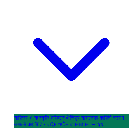
সাহিত্য ও সংস্কৃতি
ইতিহাস ঐতিহ্য
সাফল্যের কাহিনী
ভ্রমণ
রূপচর্চা
রাজনীতি
ক্রাইম
পর্যটন
রান্নাবান্না
স্বাস্থ্য