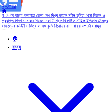
ই-পেপার
ই-পেপার
রাজ্য
কলকাতা
জেলা
দেশ
বিশ্ব জাহান
দ্বীন-দুনিয়া
খেলা
বিজ্ঞান ও
প্রযুক্তি
শিক্ষা ও চাকরি
ভিডিও
ফোটো গ্যালারি
লাইফ স্টাইল
ইতিহাস ঐতিহ্য
সাফল্যের কাহিনী
সাহিত্য ও সংস্কৃতি
বিনোদন
রান্নাবান্না
রূপচর্চা
স্বাস্থ্য
🏠︎
রাজ্য