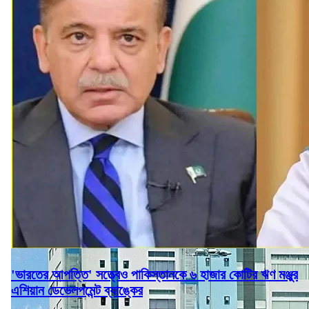
'ভারতের আপত্তি' সত্ত্বেও পাকিস্তানকে ৬ হাজার কোটির ঋণ মঞ্জুর
এশিয়ান ডেভেলপমেন্ট ব্যাঙ্কের