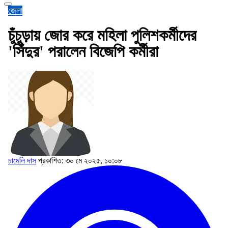
জেলা
চুঁচুড়ায় জোর করে মহিলা পুলিশকর্মীদের
'সিঁদুর' পরালেন বিজেপি কর্মীরা
চামেলি দাস
প্রকাশিত: ৩০ মে ২০২৫, ১০:০৮