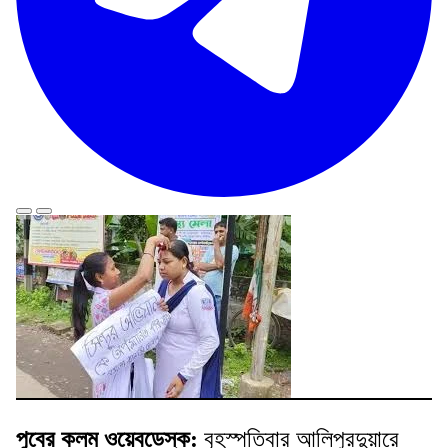
পুবের কলম ওয়েবডেস্ক
:
বৃহস্পতিবার আলিপুরদুয়ারে