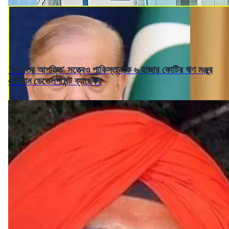
'ভারতের আপত্তি' সত্ত্বেও পাকিস্তানকে ৬ হাজার কোটির ঋণ মঞ্জুর
এশিয়ান ডেভেলপমেন্ট ব্যাঙ্কের