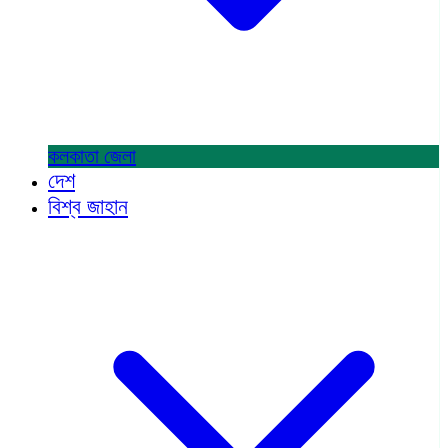
কলকাতা
জেলা
দেশ
বিশ্ব জাহান