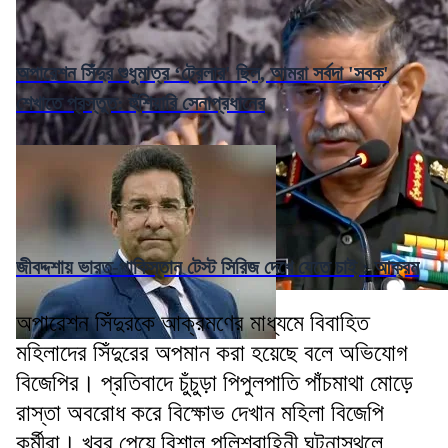
অপারেশন সিঁদুর শুধুমাত্র ‘ট্রেলার' ছিল, আমরা সর্বদা 'সবক'
শেখাতে প্রস্তুত: হুঁশিয়ারি সেনাপ্রধানের
জীবদ্দশায় ভারত-পাকিস্তান টেস্ট সিরিজ দেখে যেতে চাই : আক্রম
অপারেশন সিঁদুরকে আক্রমণের মাধ্যমে বিবাহিত
মহিলাদের সিঁদুরের অপমান করা হয়েছে বলে অভিযোগ
বিজেপির। প্রতিবাদে চুঁচুড়া পিপুলপাতি পাঁচমাথা মোড়ে
রাস্তা অবরোধ করে বিক্ষোভ দেখান মহিলা বিজেপি
কর্মীরা। খবর পেয়ে বিশাল পুলিশবাহিনী ঘটনাস্থলে