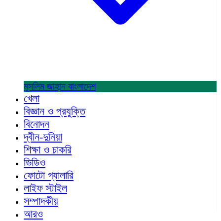
মুসলিম জাহান
বাংলাদেশ
খেলা
বিজ্ঞান ও প্রযুক্তি
বিনোদন
দ্বীন-দুনিয়া
শিক্ষা ও চাকরি
ভিডিও
ফোটো গ্যালারি
লাইফ স্টাইল
সম্পাদকীয়
আরও