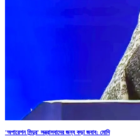
'অপারেশন সিন্দুর' সন্ত্রাসবাদের জন্য কড়া জবাব: মোদি