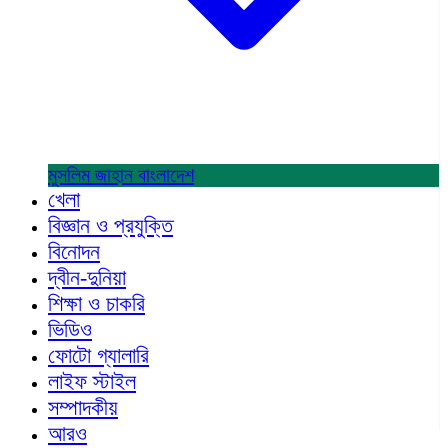
মুসলিম জাহান
বাংলাদেশ
খেলা
বিজ্ঞান ও প্রযুক্তি
বিনোদন
দ্বীন-দুনিয়া
শিক্ষা ও চাকরি
ভিডিও
ফোটো গ্যালারি
লাইফ স্টাইল
সম্পাদকীয়
আরও