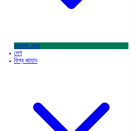
কলকাতা
জেলা
দেশ
বিশ্ব জাহান