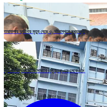
তারাতলায় দুর্ঘটনায় মৃত্যু বেড়ে ৩, ঘটনাস্থলে মুখ্যমন্ত্রী
জুন থেকেই রোবোটিক সার্জারি চালু হচ্ছে এসএসকেএমে
শেষ আপডেট: ২৯ জুলাই ২০২৬, ১২:২১