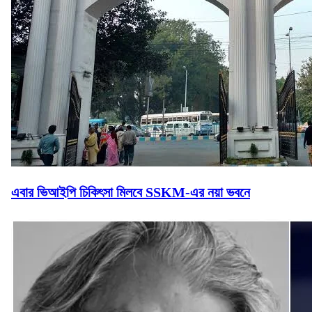
এবার ভিআইপি চিকিৎসা মিলবে SSKM-এর নয়া ভবনে