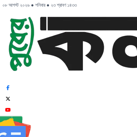
০৮ আগস্ট ২০২৬
●
শনিবার
●
২৩ শ্রাবণ ১৪৩৩