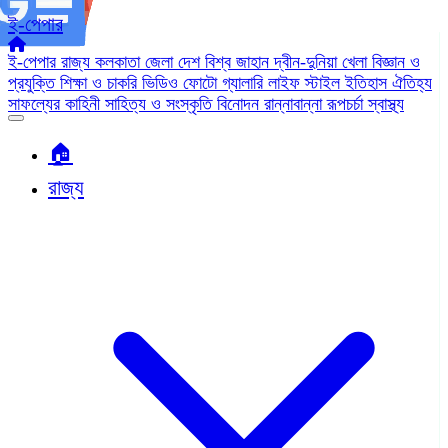
ই-পেপার
ই-পেপার
রাজ্য
কলকাতা
জেলা
দেশ
বিশ্ব জাহান
দ্বীন-দুনিয়া
খেলা
বিজ্ঞান ও
প্রযুক্তি
শিক্ষা ও চাকরি
ভিডিও
ফোটো গ্যালারি
লাইফ স্টাইল
ইতিহাস ঐতিহ্য
সাফল্যের কাহিনী
সাহিত্য ও সংস্কৃতি
বিনোদন
রান্নাবান্না
রূপচর্চা
স্বাস্থ্য
🏠︎
রাজ্য