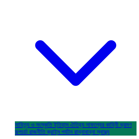
সাহিত্য ও সংস্কৃতি
ইতিহাস ঐতিহ্য
সাফল্যের কাহিনী
ভ্রমণ
রূপচর্চা
রাজনীতি
ক্রাইম
পর্যটন
রান্নাবান্না
স্বাস্থ্য