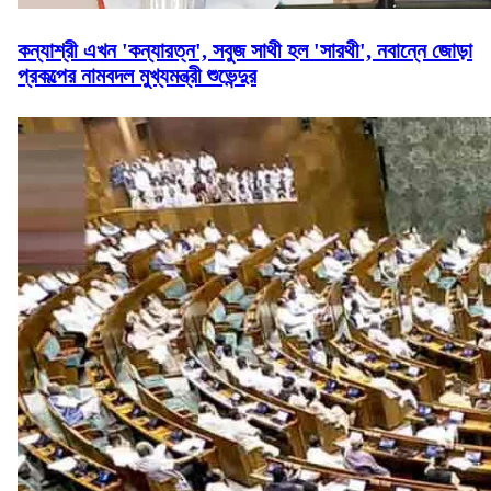
কন্যাশ্রী এখন 'কন্যারত্ন', সবুজ সাথী হল 'সারথী', নবান্নে জোড়া
প্রকল্পের নামবদল মুখ্যমন্ত্রী শুভেন্দুর