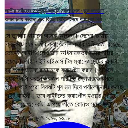
জাতীয় সঙ্গীতের সমতুল্য আইনি মর্যাদা পেল ‘বন্দে মাতরম’,
অবমাননায় কারাদণ্ডের বিধান রেখে সংসদে পাশ নয়া বিল
সে তুলনায় রাহানে অনেক অভিজ্ঞ। দেশের ঘরোয়া
ক্রিকেটে যেমন তাঁর ক্যাপ্টেনসি করার অভিজ্ঞতা রয়েছে,
তেমনই আইপিএলেও তাঁর অধিনায়কত্ব করার নজির
রয়েছে। তাই নাইট রাইডার্স টিম ম্যানেজমেন্টের একটা
বড় অংশ চাইছে রাহানেকে ক্যাপ্টেন করার। রাহানে
ক্যাপ্টেনসি করলে একজন পরিচিত প্লেয়ারকে বসতে
হবে। তাই পুরো বিষয়টি খুব মন দিয়ে পর্যালোচনাও করছে
নাইট বাহিনী। তবে নাইটদের ক্যাপ্টেন হওয়ার দৌড়ে
রাহানে যে অনেকটা এগিয়ে তাতে কোনও সন্দেহ নেই।
শেষ আপডেট: ২৯ জুলাই ২০২৬, ২৩:১৮