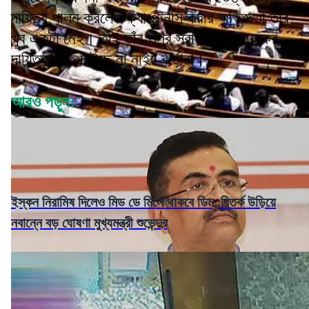
দায়িত্ব পালন করলেও ক্যাপ্টেনসি করার অভিজ্ঞতা তাঁর
খুব একটা নেই। তাই তাঁর ওপর সরাসরি অধিনায়কের
দায়িত্ব দিতে চাইছে না নাইট কর্তারা।
আরও পড়ুন:
ইস্কন নিরামিষ দিলেও মিড ডে মিলে থাকবে ডিম, বিতর্ক উড়িয়ে
নবান্নে বড় ঘোষণা মুখ্যমন্ত্রী শুভেন্দুর