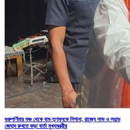
গুরুপূর্ণিমার মঞ্চ থেকে বাম-তৃণমূলকে নিশানা, রাজ্যে লাভ ও ল্যান্ড
জেহাদ রুখতে কড়া বার্তা মুখ্যমন্ত্রীর