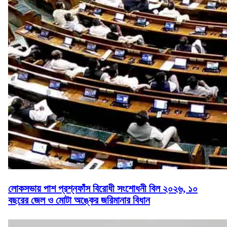
লোকসভায় পাশ প্রশ্নফাঁস বিরোধী সংশোধনী বিল ২০২৬, ১০
বছরের জেল ও মোটা অঙ্কের জরিমানার বিধান