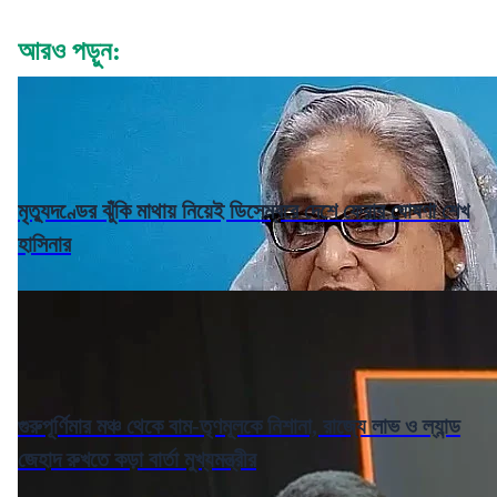
আরও পড়ুন:
মৃত্যুদণ্ডের ঝুঁকি মাথায় নিয়েই ডিসেম্বরে দেশে ফেরার ঘোষণা শেখ
হাসিনার
গুরুপূর্ণিমার মঞ্চ থেকে বাম-তৃণমূলকে নিশানা, রাজ্যে লাভ ও ল্যান্ড
জেহাদ রুখতে কড়া বার্তা মুখ্যমন্ত্রীর