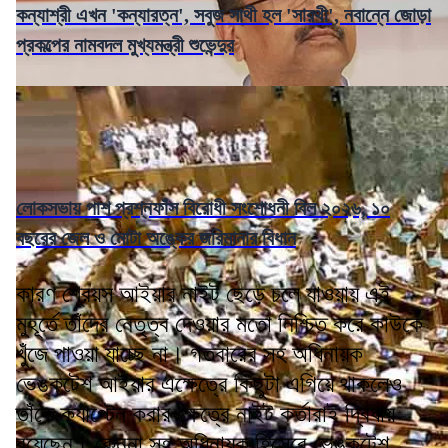
কন্যাশ্রী এখন 'কন্যারত্ন', সবুজ সাথী হল 'সারথী', নবান্নে জোড়া
প্রকল্পের নামবদল মুখ্যমন্ত্রী শুভেন্দুর
লোকসভায় পাশ প্রশ্নফাঁস বিরোধী সংশোধনী বিল ২০২৬, ১০
বছরের জেল ও মোটা অঙ্কের জরিমানার বিধান
কারণ শ্রেয়স আইয়ার নাইট ছেড়ে চলে যাওয়ায় এই
মুহূর্তে তাঁদের নেতৃত্ব দেওয়ার মতো নিশ্চিত করে কাউকে
খুঁজে পাওয়া যাচ্ছে না। গতবারের সহ অধিনায়ক
ভেঙ্কটেশ আইয়ার এক্ষেত্রে কিছুটা এগিয়ে থাকলেও
তাঁকে ক্যাপ্টেন করার ক্ষেত্রে নাইট কর্তারাই দ্বিধায়
রয়েছেন। কেননা সহ অধিনায়ক হিসেবে ভেঙ্কটেশ