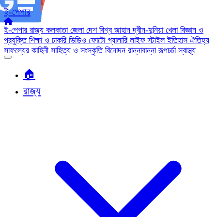
ই-পেপার
ই-পেপার
রাজ্য
কলকাতা
জেলা
দেশ
বিশ্ব জাহান
দ্বীন-দুনিয়া
খেলা
বিজ্ঞান ও
প্রযুক্তি
শিক্ষা ও চাকরি
ভিডিও
ফোটো গ্যালারি
লাইফ স্টাইল
ইতিহাস ঐতিহ্য
সাফল্যের কাহিনী
সাহিত্য ও সংস্কৃতি
বিনোদন
রান্নাবান্না
রূপচর্চা
স্বাস্থ্য
🏠︎
রাজ্য