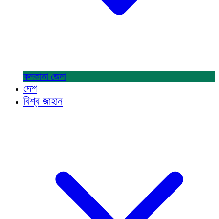
কলকাতা
জেলা
দেশ
বিশ্ব জাহান