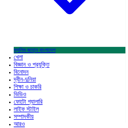
মুসলিম জাহান
বাংলাদেশ
খেলা
বিজ্ঞান ও প্রযুক্তি
বিনোদন
দ্বীন-দুনিয়া
শিক্ষা ও চাকরি
ভিডিও
ফোটো গ্যালারি
লাইফ স্টাইল
সম্পাদকীয়
আরও