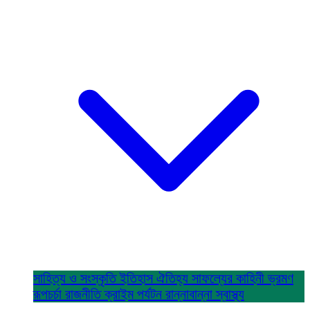
সাহিত্য ও সংস্কৃতি
ইতিহাস ঐতিহ্য
সাফল্যের কাহিনী
ভ্রমণ
রূপচর্চা
রাজনীতি
ক্রাইম
পর্যটন
রান্নাবান্না
স্বাস্থ্য