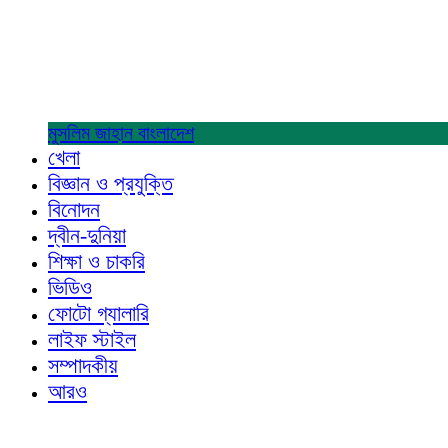
মুসলিম জাহান
বাংলাদেশ
খেলা
বিজ্ঞান ও প্রযুক্তি
বিনোদন
দ্বীন-দুনিয়া
শিক্ষা ও চাকরি
ভিডিও
ফোটো গ্যালারি
লাইফ স্টাইল
সম্পাদকীয়
আরও