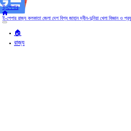
ই-পেপার
ই-পেপার
রাজ্য
কলকাতা
জেলা
দেশ
বিশ্ব জাহান
দ্বীন-দুনিয়া
খেলা
বিজ্ঞান ও প্র
🏠︎
রাজ্য