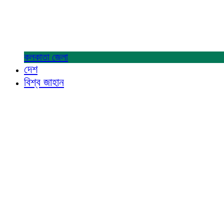
কলকাতা
জেলা
দেশ
বিশ্ব জাহান