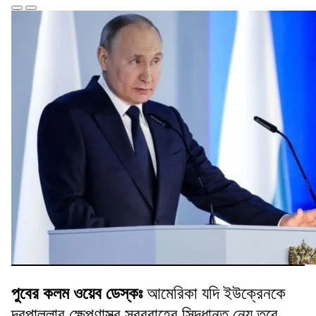
পুবের কলম ওয়েব ডেস্কঃ
আমেরিকা যদি ইউক্রেনকে
দূরপাল্লার ক্ষেপণাস্ত্র সরবরাহের সিদ্ধান্ত নেয় তবে