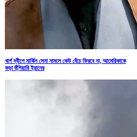
খার্গ দ্বীপে মার্কিন সেনা নামলে কেউ বেঁচে ফিরবে না, আমেরিকাকে
কড়া হুঁশিয়ারি ইরানের