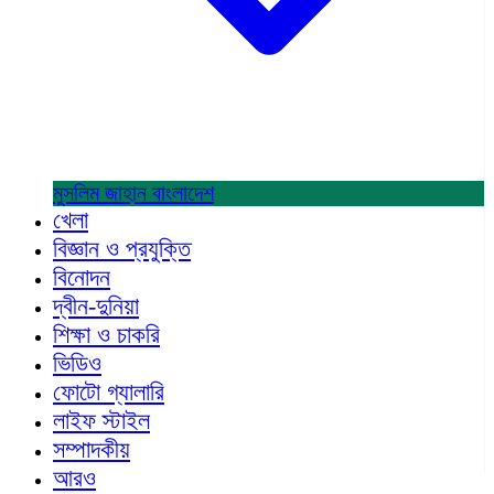
মুসলিম জাহান
বাংলাদেশ
খেলা
বিজ্ঞান ও প্রযুক্তি
বিনোদন
দ্বীন-দুনিয়া
শিক্ষা ও চাকরি
ভিডিও
ফোটো গ্যালারি
লাইফ স্টাইল
সম্পাদকীয়
আরও