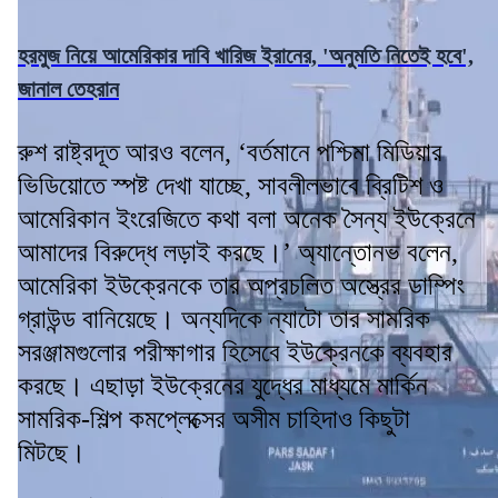
হরমুজ নিয়ে আমেরিকার দাবি খারিজ ইরানের, 'অনুমতি নিতেই হবে',
জানাল তেহরান
রুশ রাষ্ট্রদূত আরও বলেন, ‘বর্তমানে পশ্চিমা মিডিয়ার
ভিডিয়োতে স্পষ্ট দেখা যাচ্ছে, সাবলীলভাবে ব্রিটিশ ও
আমেরিকান ইংরেজিতে কথা বলা অনেক সৈন্য ইউক্রেনে
আমাদের বিরুদ্ধে লড়াই করছে।’ অ্যান্তোনভ বলেন,
আমেরিকা ইউক্রেনকে তার অপ্রচলিত অস্ত্রের ডাম্পিং
গ্রাউন্ড বানিয়েছে। অন্যদিকে ন্যাটো তার সামরিক
সরঞ্জামগুলোর পরীক্ষাগার হিসেবে ইউক্রেনকে ব্যবহার
করছে। এছাড়া ইউক্রেনের যুদ্ধের মাধ্যমে মার্কিন
সামরিক-শিল্প কমপ্লেক্সের অসীম চাহিদাও কিছুটা
মিটছে।