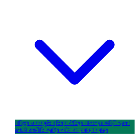
সাহিত্য ও সংস্কৃতি
ইতিহাস ঐতিহ্য
সাফল্যের কাহিনী
ভ্রমণ
রূপচর্চা
রাজনীতি
ক্রাইম
পর্যটন
রান্নাবান্না
স্বাস্থ্য