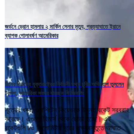
জর্ডনে ড্রোন হামলায় ২ মার্কিন সেনার মৃত্যু, প্রত্যাঘাতে ইরানে
ব্যাপক গোলাবর্ষণ আমেরিকার
চীনের বিরুদ্ধে যুক্তরাষ্ট্রের নির্বাচনী তথ্য চুরির অভিযোগ তুললেন
ট্রাম্প, আমেরিকা সফরে যাচ্ছেন শি জিনপিং
সূত্রের খবর, ওয়াশিংটন কিয়েভকে উন্নত রকেট সরবরাহ
করেছে। এগুলো হিমার্স থেকে ছোড়া হচ্ছে। এই
রকেটগুলি ৮০ কিলোমিটার দূরের লক্ষ্যবস্তুতে আঘাত