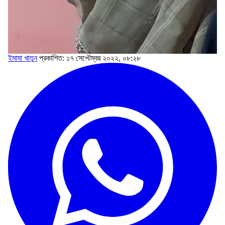
ইমামা খাতুন
প্রকাশিত: ১৭ সেপ্টেম্বর ২০২২, ০৮:২৮