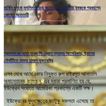
মার্কিন মুলুকে মুসলিম পরিচয় জানার পরই ভারতীয় যুবককে প্রকাশ্যে
কোপাল আততায়ী
প্রথমবারের মতো যুদ্ধে সি-ড্রোন ব্যবহার আমেরিকার, ইরানের
নৌঘাঁটিতে হামলা চালাল যুক্তরাষ্ট্র
এসব দেখে আমেরিকায় নিযুক্ত রুশ রাষ্ট্রদূত আনাতলি
অ্যান্তোনভ বলেছেন, এর দ্বারা প্রমাণিত হয় যে,
ইউক্রেন সংঘাতে আমেরিকা প্রকাশ্যে একটি পক্ষ।
ইউক্রেনের যুদ্ধক্ষেত্রে যতটুকু সফলতা এসেছে তা