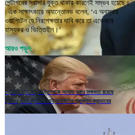
পেন্টাগনের সরাসরি যুক্ত থাকার কারণেই সম্ভব হয়েছে।
এক সাক্ষাৎকারে অ্যান্তোনভ বলেন, ‘এ অবস্থায়
ওয়াশিংটন যে নিরপেক্ষতার দাবি করে তা একেবারে
হাস্যকর ও ভিত্তিহীন।’
আরও পড়ুন:
হোয়াইট হাউসে ঢুকে ট্রাম্পকে আঘাত করার সক্ষমতা রয়েছে
ইরানের, চরম হুঁশিয়ারি আইআরজিসির প্রাক্তন কমান্ডারের