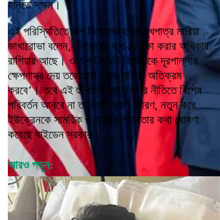
হানতে সক্ষম।
এই পরিস্থিতিতে রুশ বিদেশমন্ত্রকের মুখপাত্র মারিয়া
জাখারোভা বলেন, ‘নিজেদের ভূখণ্ড রক্ষা করার অধিকার
রাশিয়ার আছে। ওয়াশিংটন যদি কিয়েভকে দূরপাল্লার
ক্ষেপণাস্ত্র দেয় তবে তারা ‘রেড লাইন’ অতিক্রম
করবে’। তবে এই হুঁশিয়ারি আমেরিকার নীতিতে বিশেষ
পরিবর্তন আনবে না তা বলাই যায়। কারণ, নতুন করে
ইউক্রেনকে সামরিক ও আর্থিক সহায়তার কথা ঘোষণা
করেছে বাইডেন সরকার।
আরও পড়ুন: