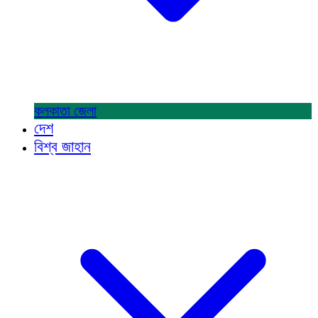
কলকাতা
জেলা
দেশ
বিশ্ব জাহান