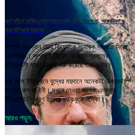
খার্গ দ্বীপে মার্কিন সেনা নামলে কেউ বেঁচে ফিরবে না, আমেরিকাকে
কড়া হুঁশিয়ারি ইরানের
বিপক্ষে অবস্থান নিয়ে কিয়েভকে সামরিক সহায়তা দিচ্ছে
আমেরিকা। সম্প্রতি কিয়েভকে নতুন প্রজন্মের
শক্তিশালী অস্ত্র দেওয়া শুরু করেছে ওয়াশিংটন।
যার ফলে ইউক্রেনে যুদ্ধের ময়দানে অনেকটা বেকায়দায়
পড়েছে রুশ বাহিনী। দখলে নেওয়া অনেক এলাকায়
ইতিমধ্যে নিয়ন্ত্রণ হারিয়ে ব্যাকফুটে মস্কো।
আরও পড়ুন: