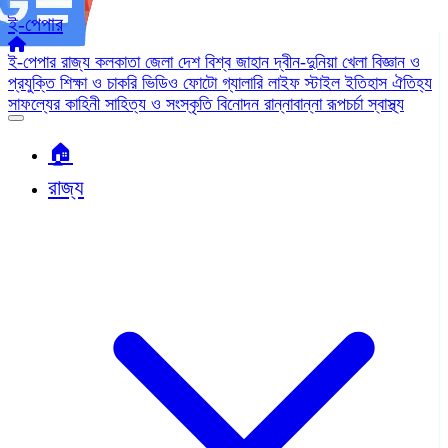
ই-পেপার
ই-পেপার
রাজ্য
কলকাতা
জেলা
দেশ
বিশ্ব জাহান
দ্বীন-দুনিয়া
খেলা
বিজ্ঞান ও
প্রযুক্তি
শিক্ষা ও চাকরি
ভিডিও
ফোটো গ্যালারি
লাইফ স্টাইল
ইতিহাস ঐতিহ্য
সাফল্যের কাহিনী
সাহিত্য ও সংস্কৃতি
বিনোদন
রান্নাবান্না
রূপচর্চা
স্বাস্থ্য
🏠︎
রাজ্য