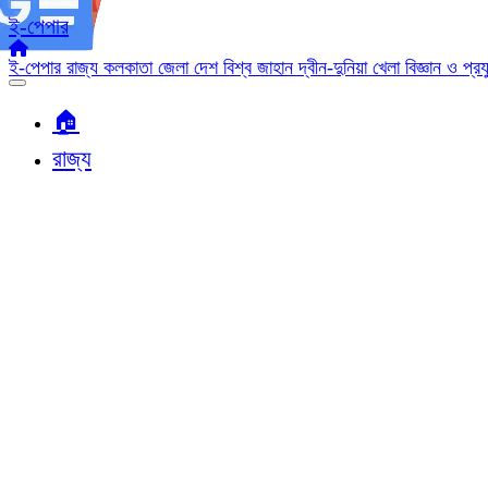
ই-পেপার
ই-পেপার
রাজ্য
কলকাতা
জেলা
দেশ
বিশ্ব জাহান
দ্বীন-দুনিয়া
খেলা
বিজ্ঞান ও প্র
🏠︎
রাজ্য