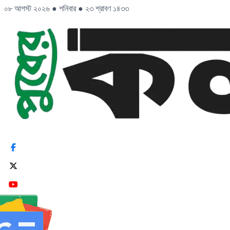
০৮ আগস্ট ২০২৬
●
শনিবার
●
২৩ শ্রাবণ ১৪৩৩