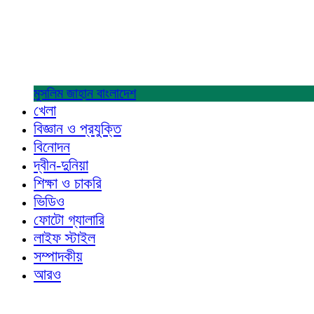
মুসলিম জাহান
বাংলাদেশ
খেলা
বিজ্ঞান ও প্রযুক্তি
বিনোদন
দ্বীন-দুনিয়া
শিক্ষা ও চাকরি
ভিডিও
ফোটো গ্যালারি
লাইফ স্টাইল
সম্পাদকীয়
আরও