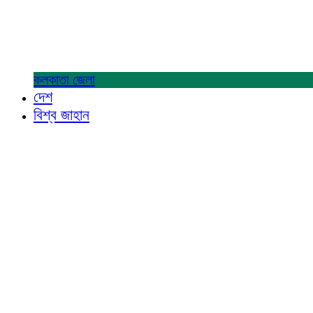
কলকাতা
জেলা
দেশ
বিশ্ব জাহান