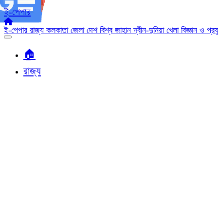
ই-পেপার
ই-পেপার
রাজ্য
কলকাতা
জেলা
দেশ
বিশ্ব জাহান
দ্বীন-দুনিয়া
খেলা
বিজ্ঞান ও প্র
🏠︎
রাজ্য