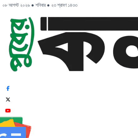
০৮ আগস্ট ২০২৬
●
শনিবার
●
২৩ শ্রাবণ ১৪৩৩