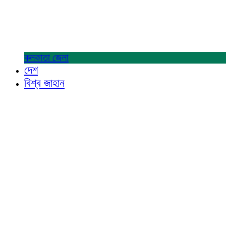
কলকাতা
জেলা
দেশ
বিশ্ব জাহান