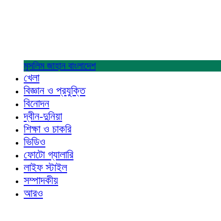
মুসলিম জাহান
বাংলাদেশ
খেলা
বিজ্ঞান ও প্রযুক্তি
বিনোদন
দ্বীন-দুনিয়া
শিক্ষা ও চাকরি
ভিডিও
ফোটো গ্যালারি
লাইফ স্টাইল
সম্পাদকীয়
আরও