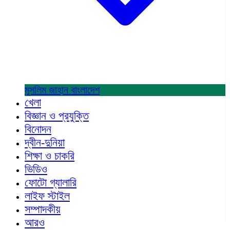
মুসলিম জাহান
বাংলাদেশ
খেলা
বিজ্ঞান ও প্রযুক্তি
বিনোদন
দ্বীন-দুনিয়া
শিক্ষা ও চাকরি
ভিডিও
ফোটো গ্যালারি
লাইফ স্টাইল
সম্পাদকীয়
আরও