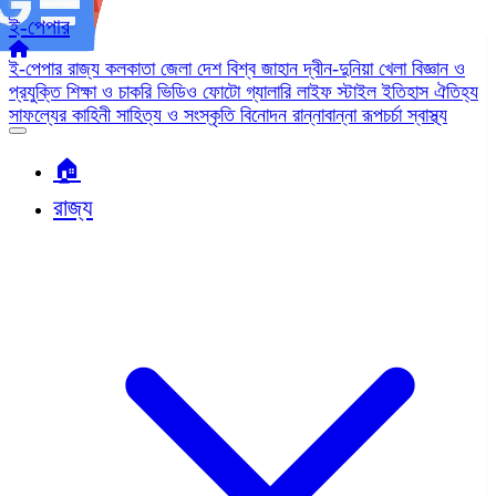
ই-পেপার
ই-পেপার
রাজ্য
কলকাতা
জেলা
দেশ
বিশ্ব জাহান
দ্বীন-দুনিয়া
খেলা
বিজ্ঞান ও
প্রযুক্তি
শিক্ষা ও চাকরি
ভিডিও
ফোটো গ্যালারি
লাইফ স্টাইল
ইতিহাস ঐতিহ্য
সাফল্যের কাহিনী
সাহিত্য ও সংস্কৃতি
বিনোদন
রান্নাবান্না
রূপচর্চা
স্বাস্থ্য
🏠︎
রাজ্য