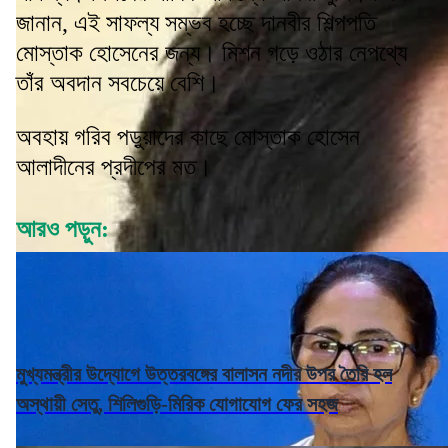
জানান, এই সাফল্য সম্ভব হচ্ছে দানবীর শিল্পপতি
মোস্তাক হোসেনের জন্য। মিশন গড়ে ওঠার নেপথ্যে
তাঁর অবদান সবচেয়ে বেশি।
অবহায় গরিব পড়ুয়াদের কাছে মোস্তাক হোসেন
আলাদীনের প্রদীপের মত।
আরও পড়ুন:
মুখ্যমন্ত্রীর উদ্যোগে উত্তরবঙ্গের বালাসন নদীর উপর তৈরি হল
অস্থায়ী সেতু, শিলিগুড়ি-মিরিক যোগাযোগ ফের সহজ