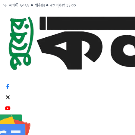
০৮ আগস্ট ২০২৬
●
শনিবার
●
২৩ শ্রাবণ ১৪৩৩