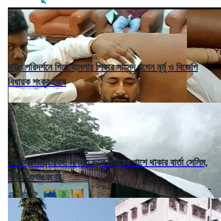
বন্যা পরিদর্শনে গিয়ে হামলার শিকার সাংসদ খগেন মুর্মু ও বিজেপি
বিধায়ক শংকর ঘোষ
বিপর্যস্ত উত্তরবঙ্গ: দলমত ভুলে মানুষের পাশে থাকার বার্তা সেলিম,
শমীক, শুভঙ্করের