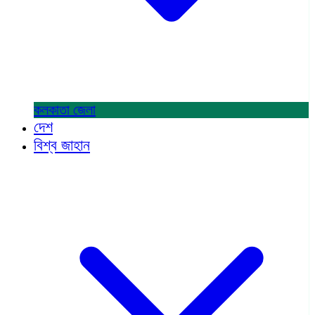
কলকাতা
জেলা
দেশ
বিশ্ব জাহান