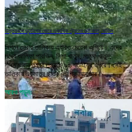
উত্তরবঙ্গে দুর্যোগের জেরে একাধিক ট্রেনের রুট বদল, বাতিল
মিশনে সেরার তালিকায় এবারও মেয়েরা এগিয়ে। এদের
মধ্যে আলিফা পারভিন, নিশা খাতুন, মাসুমা খাতুন,
শাবনাম বানু নম্বর পেয়েছে ৯৫ শতাংশের ওপরে। সেই
তালিকায় একমাত্র ছাত্র তৌশিফ আকতার।
আরও পড়ুন: