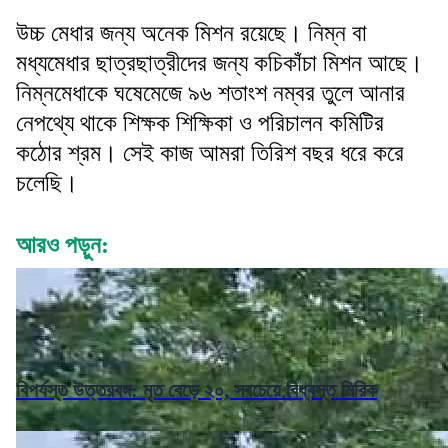
উচ্চ মেধার জন্য অনেক মিশন রয়েছে। নিম্ন বা
মধ্যমেধার ছাত্রছাত্রীদের জন্য কচিকাঁচা মিশন আছে।
নিম্নমেধাকে ঘষেমেজে ৯৬ শতাংশ নম্বর তুলে আনার
নেপথ্যে থাকে শিক্ষক শিক্ষিকা ও পরিচালন কমিটির
কঠোর শ্রম। সেই কাজ আমরা তিরিশ বছর ধরে করে
চলেছি।
আরও পড়ুন:
বিপর্যস্ত উত্তরবঙ্গ: মৃত বেড়ে ২০, সবচেয়ে বিধ্বস্ত মিরিক