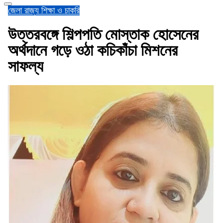
জেলা
রাজ্য
শিক্ষা ও চাকরি
উত্তরবঙ্গে শিল্পপতি মোস্তাক হোসেনের
অর্থদানে গড়ে ওঠা কচিকাঁচা মিশনের
সাফল্য