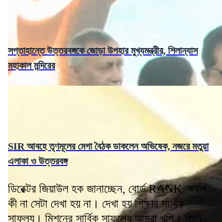
সপ্তাহান্তে উত্তরবঙ্গকে জোড়া উপহার মুখ্যমন্ত্রীর, শিলান্যাস
মহাকাল মন্দিরের
SIR আবহে তৃণমূলের মেগা বৈঠক ডাকলেন অভিষেক, নজরে মতুয়া
এলাকা ও উত্তরবঙ্গ
ডিরেক্টর জিয়াউল হক জানাচ্ছেন, বোর্ড RANK করল
কী না সেটা দেখা হয় না। দেখা হয় শিক্ষার সার্বিক
সাফল্য। মিশনের সার্বিক সাফল্যে আমরা খুশি। তিনি