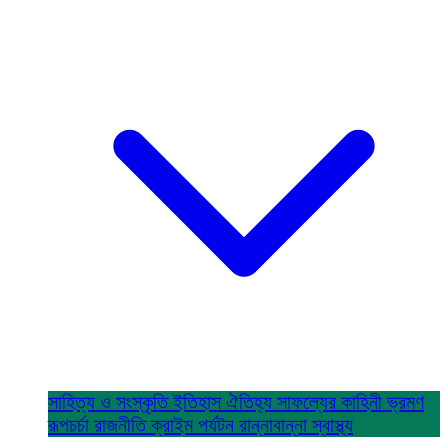
সাহিত্য ও সংস্কৃতি
ইতিহাস ঐতিহ্য
সাফল্যের কাহিনী
ভ্রমণ
রূপচর্চা
রাজনীতি
ক্রাইম
পর্যটন
রান্নাবান্না
স্বাস্থ্য