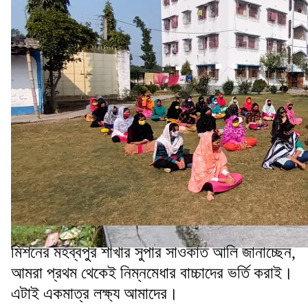
মিশনের মহব্বপুর শাখার সুপার সাওকাত আলি জানাচ্ছেন,
আমরা প্রথম থেকেই নিম্নমেধার বাচ্চাদের ভর্তি করাই।
এটাই একমাত্র লক্ষ্য আমাদের।