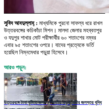
সুবিদ আবদুল্লাহ্ :
মাধ্যমিকে পুরনো সাফল্য ধরে রাখল
উত্তরবঙ্গের কচিকাঁচা মিশন। মালদা জেলার মহব্বতপুর
ও যদুপুর শাখার মোট পরীক্ষার্থীর ৬০ শতাংশের নম্বর
এবার ৯৫ শতাংশের ওপরে। যাদের প্রত্যেকে ভর্তি
হয়েছিল নিম্নমেধার পড়ুয়া হিসেবে।
আরও পড়ুন:
উত্তরবঙ্গে টানা বৃষ্টিতে জলমগ্ন জাতীয় সড়ক, নদীর জলস্তর বৃদ্ধি