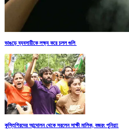
ভাঙড়ে ব্যবসায়ীকে লক্ষ্য করে চলল গুলি
কুস্তিগিরদের আন্দোলন থেকে সরলেন সাক্ষী মালিক, বজরং পুনিয়া!