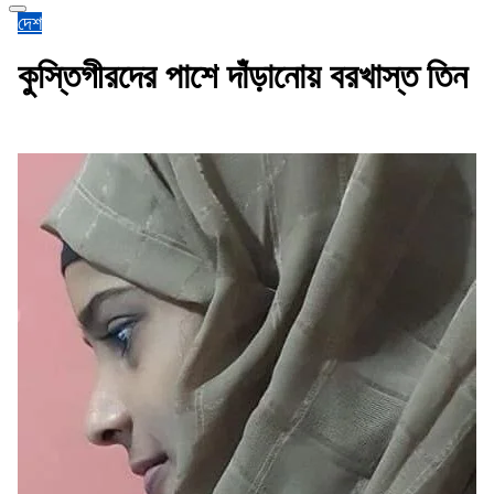
দেশ
কুস্তিগীরদের পাশে দাঁড়ানোয় বরখাস্ত তিন