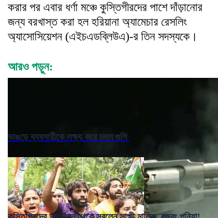
করার পর এবার ধর্ণা মঞ্চে কুস্তিগীরদের পাশে দাঁড়ানোর
জন্য বরখাস্ত করা হল হরিয়ানা অ্যামেচার রেসলিং
অ্যাসোসিয়েশন (এইচএডব্লিউএ)-র তিন সদস্যকে।
আরও পড়ুন:
ভাঙড়ে ব্যবসায়ীকে লক্ষ্য করে চলল গুলি
কুস্তিগিরদের আন্দোলন থেকে সরলেন সাক্ষী মালিক, বজরং পুনিয়া!