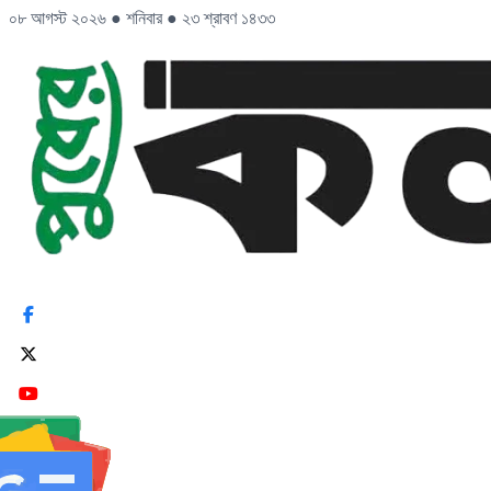
০৮ আগস্ট ২০২৬
●
শনিবার
●
২৩ শ্রাবণ ১৪৩৩