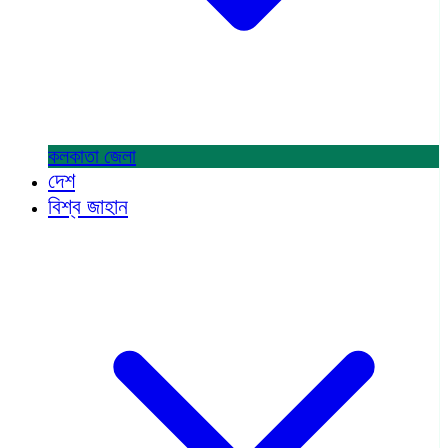
কলকাতা
জেলা
দেশ
বিশ্ব জাহান