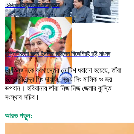
১৯৮৩ বিশ্বকাপের সদস্যদের
কুস্তিগীরদের জন্য ইনসাফ চাইলেন বিজেপিরই দুই সাংসদ
যে তিনজনকে বরখাস্তের নোটিশ ধরানো হয়েছে, তাঁরা
হলেন বীরেন্দ্র সিং দালাল, সঞ্জয় সিং মালিক ও জয়
ভগবান। হরিয়ানায় তাঁরা নিজ নিজ জেলার কুস্তি
সংস্থার সচিব।
আরও পড়ুন: