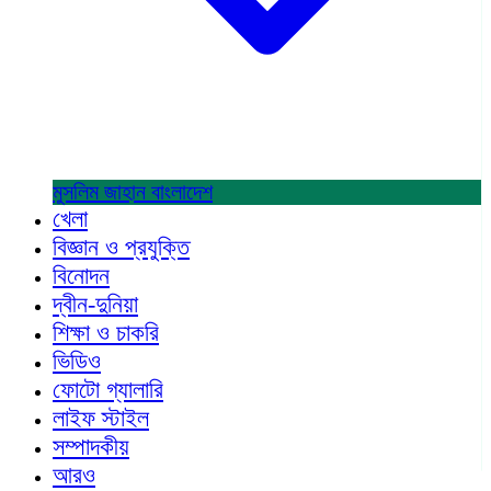
মুসলিম জাহান
বাংলাদেশ
খেলা
বিজ্ঞান ও প্রযুক্তি
বিনোদন
দ্বীন-দুনিয়া
শিক্ষা ও চাকরি
ভিডিও
ফোটো গ্যালারি
লাইফ স্টাইল
সম্পাদকীয়
আরও