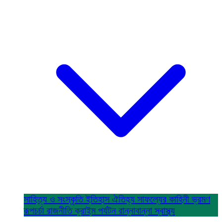
সাহিত্য ও সংস্কৃতি
ইতিহাস ঐতিহ্য
সাফল্যের কাহিনী
ভ্রমণ
রূপচর্চা
রাজনীতি
ক্রাইম
পর্যটন
রান্নাবান্না
স্বাস্থ্য