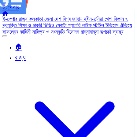
ই-পেপার
ই-পেপার
রাজ্য
কলকাতা
জেলা
দেশ
বিশ্ব জাহান
দ্বীন-দুনিয়া
খেলা
বিজ্ঞান ও
প্রযুক্তি
শিক্ষা ও চাকরি
ভিডিও
ফোটো গ্যালারি
লাইফ স্টাইল
ইতিহাস ঐতিহ্য
সাফল্যের কাহিনী
সাহিত্য ও সংস্কৃতি
বিনোদন
রান্নাবান্না
রূপচর্চা
স্বাস্থ্য
🏠︎
রাজ্য