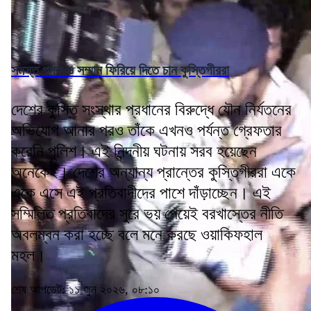
সমস্ত পদক ও সম্মান ফিরিয়ে দিতে চান কুস্তিগীররা
দেশের কুস্তি সংস্থার প্রধানের বিরুদ্ধে যৌন নির্যতনের
অভিযোগ আনার পরও তাঁকে এখনও পর্যন্ত গ্রেফতার
করেনি পুলিশ। এই নিন্দনীয় ঘটনায় সরব হয়েছেন
অনেকেই। দেশের অন্যান্য প্রান্তের কুস্তিগীররা একে
একে এসে এই প্রতিবাদীদের পাশে দাঁড়াচ্ছেন। এই
সম্মিলিত প্রতিবাদের সুরে ভয় পেয়েই বরখাস্তের নীতি
অবলম্বন করা হচ্ছে বলে মনে করছে ওয়াকিফহাল
মহল।
শেষ আপডেট: ১১ জুন ২০২৬, ০৮:১০