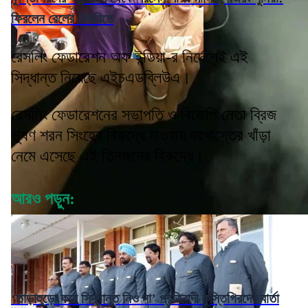
ফিরলেন রেলের চাকরিতে
রেসলিং ফেডারেশন অফ ইন্ডিয়া-র নির্দেশেই এই
সিদ্ধান্ত নিয়েছে এইচএডব্লিউএ।
রেসলিং ফেডারেশনের সভাপতি ও বিজেপি নেতা ব্রিজ
ভুষণ শরন সিংহের বিরুদ্ধে যাওয়ায় বরখাস্তের খাঁড়া
নেমে এসেছে এই তিনজনের বিরুদ্ধে।
আরও পড়ুন:
‘তাড়াহুড়ো করে সিদ্ধান্ত নিও না’ প্রতিবাদী কুস্তিগিরদের বার্তা