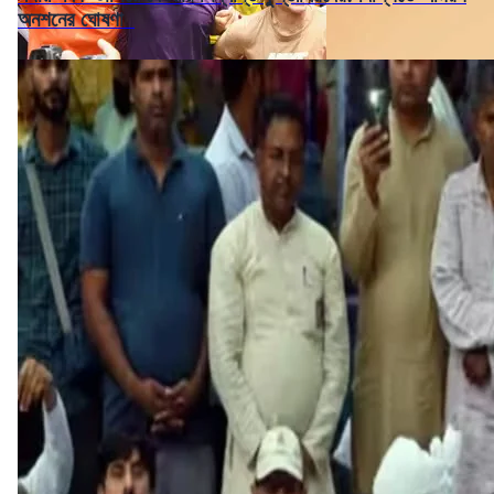
অনশনের ঘোষণা