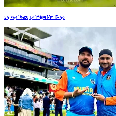
১২ বছর ফিরছে চ্যাম্পিয়ন্স লিগ টি-২০