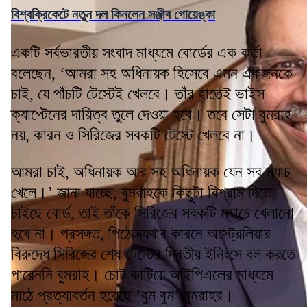
বিশ্বক্রিকেটে নতুন দল কিনলেন সঞ্জীব গোয়েঙ্কা
একটি সর্বভারতীয় সংবাদ মাধ্যমে বোর্ডের এক কর্তা
বলেছেন, ‘আমরা সহ অধিনায়ক হিসেবে এমন একজনকে
চাই, যে পাঁচটি টেস্টেই খেলবে। তাঁর হাতেই ভাইস
ক্যাপ্টেনের দায়িত্ব তুলে দেওয়া হবে। তবে সেটা বুমরাহ
নয়, কারন ও সিরিজের সবকটি টেস্টে খেলবে না।
আমরা চাই, অধিনায়ক আর সহ অধিনায়ক যেন সব ম্যাচ
খেলে।’ জানা যাচ্ছে, বুমরাহকে কিছুটা বিশ্রাম দিতে
চাইছে বোর্ড, তাই তাঁকে সিরিজের সবকটি ম্যাচে খেলানো
হবে না। প্রসঙ্গত, পিঠে ব্যথার কারনে অস্ট্রেলিয়ার
বিরুদ্ধে সিরিজের শেষ টেস্টের দ্বিতীয় ইনিংসে বল করতে
পারেননি বুমরাহ। চোট কাটিয়ে আইপিএলের মাধ্যমে
মাঠে প্রত্যাবর্তন হয়েছে ’বুম বুম’ বুমরাহর।