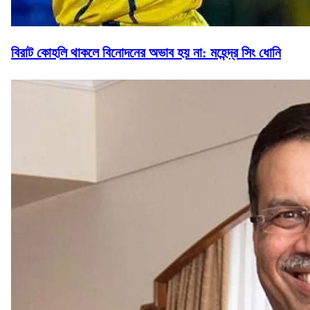
বিরাট কোহলি থাকলে বিনোদনের অভাব হয় না: মহেন্দ্র সিং ধোনি