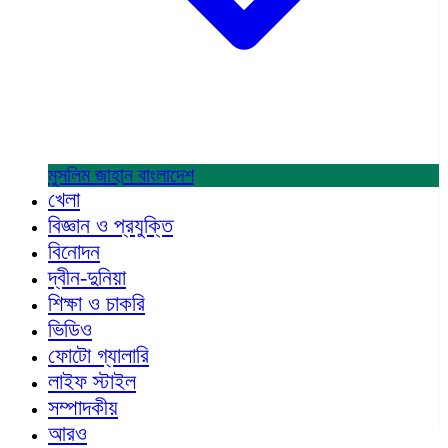
মুসলিম জাহান
বাংলাদেশ
খেলা
বিজ্ঞান ও প্রযুক্তি
বিনোদন
দ্বীন-দুনিয়া
শিক্ষা ও চাকরি
ভিডিও
ফোটো গ্যালারি
লাইফ স্টাইল
সম্পাদকীয়
আরও