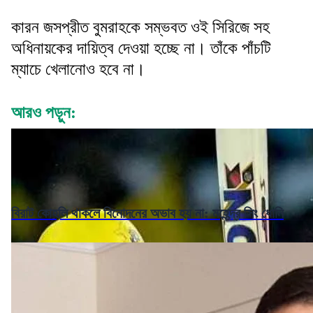
কারন জসপ্রীত বুমরাহকে সম্ভবত ওই সিরিজে সহ
অধিনায়কের দায়িত্ব দেওয়া হচ্ছে না। তাঁকে পাঁচটি
ম্যাচে খেলানোও হবে না।
আরও পড়ুন:
বিরাট কোহলি থাকলে বিনোদনের অভাব হয় না: মহেন্দ্র সিং ধোনি