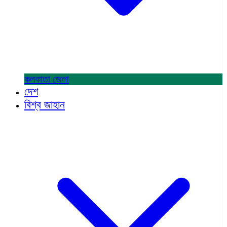
কলকাতা
জেলা
দেশ
বিশ্ব জাহান