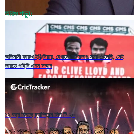
আরও পড়ুন:
অভিমানী ফারুখ ইঞ্জিনিয়ার, যেখানে বেশিরভাগ সময় খেলেছি, সেই
ভারতে পাইনি এমন সম্মান
১২ বছর ফিরছে চ্যাম্পিয়ন্স লিগ টি-২০
এখন প্রশ্ন, তাহলে ইংল্যান্ডে রোহিতের ডেপুটি কে