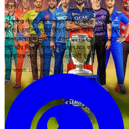
হবেন?
এক্ষেত্রে লড়াই হবে শুভমান গিল ও ঋষভ পন্থের
মধ্যে। চ্যাম্পিয়ন্স ট্রফিতে গিল সহ অধিনায়কের দায়িত্ব
পালন করেছেন। আইপিএলেও দুরন্ত ছন্দে রয়েছেন।
তাই তাঁর দিকেই পাল্লা ভাবী বলে মনে করা হচ্ছে।
অন্যদিকে পন্থ আইপিএলে একদমই ছন্দেই নেই।
শেষ আপডেট: ১১ জুন ২০২৬, ০৩:১৩