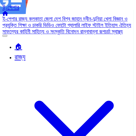
ই-পেপার
ই-পেপার
রাজ্য
কলকাতা
জেলা
দেশ
বিশ্ব জাহান
দ্বীন-দুনিয়া
খেলা
বিজ্ঞান ও
প্রযুক্তি
শিক্ষা ও চাকরি
ভিডিও
ফোটো গ্যালারি
লাইফ স্টাইল
ইতিহাস ঐতিহ্য
সাফল্যের কাহিনী
সাহিত্য ও সংস্কৃতি
বিনোদন
রান্নাবান্না
রূপচর্চা
স্বাস্থ্য
🏠︎
রাজ্য