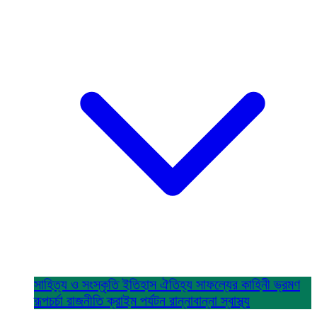
সাহিত্য ও সংস্কৃতি
ইতিহাস ঐতিহ্য
সাফল্যের কাহিনী
ভ্রমণ
রূপচর্চা
রাজনীতি
ক্রাইম
পর্যটন
রান্নাবান্না
স্বাস্থ্য