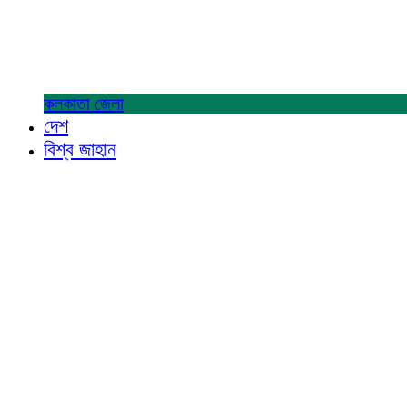
কলকাতা
জেলা
দেশ
বিশ্ব জাহান