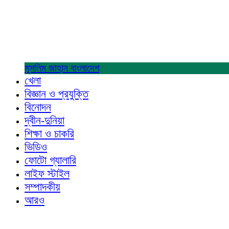
মুসলিম জাহান
বাংলাদেশ
খেলা
বিজ্ঞান ও প্রযুক্তি
বিনোদন
দ্বীন-দুনিয়া
শিক্ষা ও চাকরি
ভিডিও
ফোটো গ্যালারি
লাইফ স্টাইল
সম্পাদকীয়
আরও