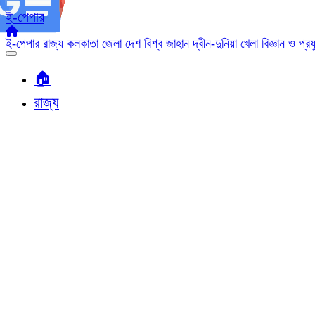
ই-পেপার
ই-পেপার
রাজ্য
কলকাতা
জেলা
দেশ
বিশ্ব জাহান
দ্বীন-দুনিয়া
খেলা
বিজ্ঞান ও প্র
🏠︎
রাজ্য