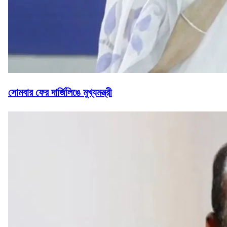
সোমবার ফের দার্জিলিঙে মুখ্যমন্ত্রী