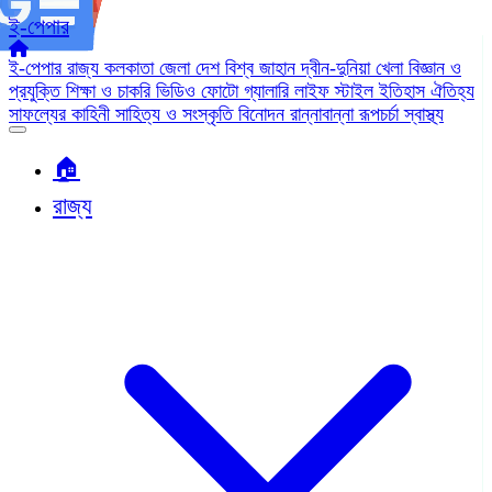
ই-পেপার
ই-পেপার
রাজ্য
কলকাতা
জেলা
দেশ
বিশ্ব জাহান
দ্বীন-দুনিয়া
খেলা
বিজ্ঞান ও
প্রযুক্তি
শিক্ষা ও চাকরি
ভিডিও
ফোটো গ্যালারি
লাইফ স্টাইল
ইতিহাস ঐতিহ্য
সাফল্যের কাহিনী
সাহিত্য ও সংস্কৃতি
বিনোদন
রান্নাবান্না
রূপচর্চা
স্বাস্থ্য
🏠︎
রাজ্য