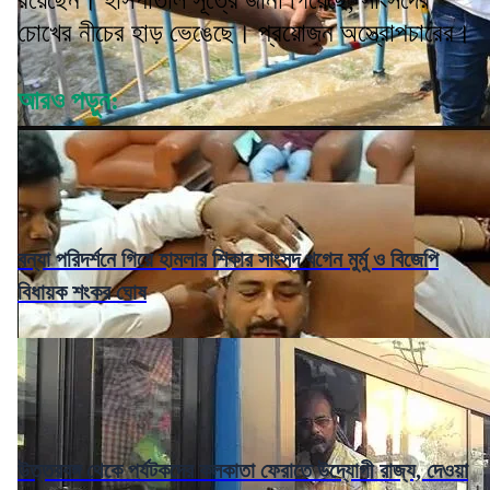
রয়েছেন। হাসপাতাল সূত্রে জানা গিয়েছে, সাংসদের
চোখের নীচের হাড় ভেঙেছে। প্রয়োজন অস্ত্রোপচারের।
আরও পড়ুন:
বন্যা পরিদর্শনে গিয়ে হামলার শিকার সাংসদ খগেন মুর্মু ও বিজেপি
বিধায়ক শংকর ঘোষ
উত্তরবঙ্গ থেকে পর্যটকদের কলকাতা ফেরাতে উদ্যোগী রাজ্য, দেওয়া