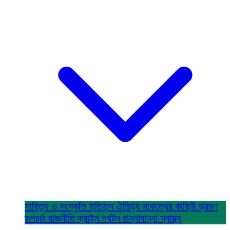
সাহিত্য ও সংস্কৃতি
ইতিহাস ঐতিহ্য
সাফল্যের কাহিনী
ভ্রমণ
রূপচর্চা
রাজনীতি
ক্রাইম
পর্যটন
রান্নাবান্না
স্বাস্থ্য