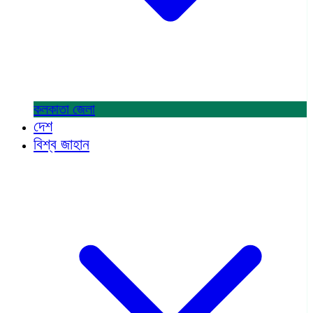
কলকাতা
জেলা
দেশ
বিশ্ব জাহান