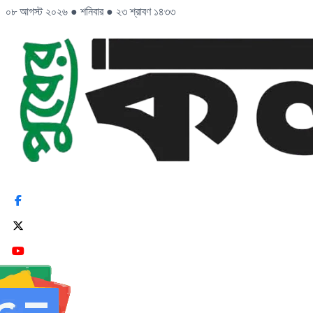
০৮ আগস্ট ২০২৬
●
শনিবার
●
২৩ শ্রাবণ ১৪৩৩