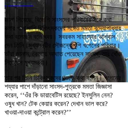
হল স্পেশাল বাস
জানা গিয়েছে, বিজেপি সাংসদের পরিবারের সঙ্গে কথা
বলার পাশাপাশি চিকিৎসকদের সঙ্গেও মমতা বন্দ্যোপাধ্যায়
কথা বলেছেন বলে খবর। সবরকম সাহায্যের আশ্বাস
দেন তিনি।মুখ্যমন্ত্রীর সৌজন্যে খুশি খগেনের পরিবার।
তাঁরা জানান, কোথায় আঘাত পেয়েছেন সাংসদ, তার খোঁজ
নিয়েছেন মুখ্যমন্ত্রী।
তার পর তিনি চিকিৎসকদের ডেকে কথা বলেন। খগেনের
শয্যার পাশে দাঁড়ানো সাংসদ-পুত্রকে মমতা জিজ্ঞাসা
করেন, ‘‘ওঁর কি ডায়াবেটিস রয়েছে? ইনসুলিন নেন?
ওষুধ খান? টেক কেয়ার করেন? দেখান ভাল করে?
খাওয়া-দাওয়া কন্ট্রোল করেন?’’