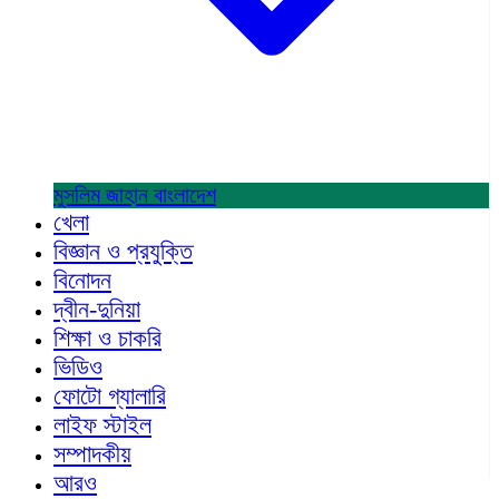
মুসলিম জাহান
বাংলাদেশ
খেলা
বিজ্ঞান ও প্রযুক্তি
বিনোদন
দ্বীন-দুনিয়া
শিক্ষা ও চাকরি
ভিডিও
ফোটো গ্যালারি
লাইফ স্টাইল
সম্পাদকীয়
আরও