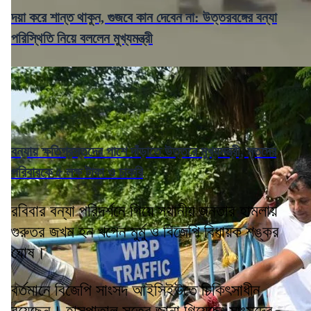
দয়া করে শান্ত থাকুন, গুজবে কান দেবেন না: উত্তরবঙ্গের বন্যা
পরিস্থিতি নিয়ে বললেন মুখ্যমন্ত্রী
বন্যায় ক্ষতিগ্রস্তদের পাশে দাঁড়াতে উত্তরে মুখ্যমন্ত্রী, মৃতদের
পরিবারকে ৫ লক্ষ টাকা ও চাকরি
রবিবার বন্যা পরিদর্শনে গিয়ে স্থানীয় জনতার হামলায়
গুরুতর জখম হন খগেন মুর্মু ও বিজেপি বিধায়ক শঙ্কর
ঘোষ।
বর্তমানে বিজেপি সাংসদ আইসিইউতে চিকিৎসাধীন