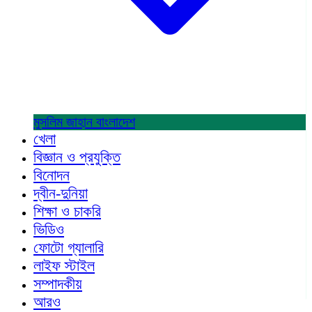
মুসলিম জাহান
বাংলাদেশ
খেলা
বিজ্ঞান ও প্রযুক্তি
বিনোদন
দ্বীন-দুনিয়া
শিক্ষা ও চাকরি
ভিডিও
ফোটো গ্যালারি
লাইফ স্টাইল
সম্পাদকীয়
আরও