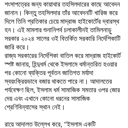
শংসাপত্রের জন্য কায়াথার তহসিলদারের কাছে আবেদন
জানান। কিন্তু তহসিলদার তাঁর আবেদনটি খারিজ করে
দিলে তিনি প্রতিকার চেয়ে মাদ্রাজ হাইকোর্টের দ্বারস্থ
হন। এই মামলার শুনানিপর্ব চলাকালীনই তামিলনাড়ু
সরকার ২০২৪ সালের ওই বিতর্কিত সরকারি নির্দেশিকাটি
জারি করে।
রাজ্য সরকারের নির্দেশিকা বাতিল করে মাদ্রাজ হাইকোর্ট
স্পষ্ট জানায়, হিন্দুধর্ম থেকে ইসলামে ধর্মান্তরিত হওয়ার
পর কোনো ব্যক্তির পূর্বতন জাতিগত মর্যাদা
স্বয়ংক্রিয়ভাবে বজায় থাকতে পারে না। আদালতের
পর্যবেক্ষণ ছিল, ইসলাম ধর্ম সামাজিক সমতার ওপর জোর
দেয় এবং এখানে কোনো ধরনের সামাজিক
শ্রেণিবিন্যাসের স্থান নেই।
রায়ে আদালত উল্লেখ করে, "ইসলাম একটি