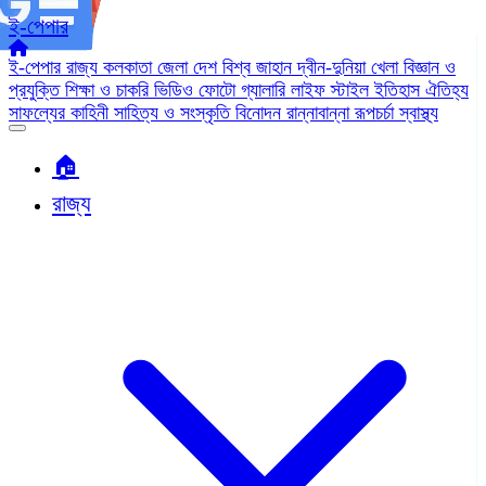
ই-পেপার
ই-পেপার
রাজ্য
কলকাতা
জেলা
দেশ
বিশ্ব জাহান
দ্বীন-দুনিয়া
খেলা
বিজ্ঞান ও
প্রযুক্তি
শিক্ষা ও চাকরি
ভিডিও
ফোটো গ্যালারি
লাইফ স্টাইল
ইতিহাস ঐতিহ্য
সাফল্যের কাহিনী
সাহিত্য ও সংস্কৃতি
বিনোদন
রান্নাবান্না
রূপচর্চা
স্বাস্থ্য
🏠︎
রাজ্য