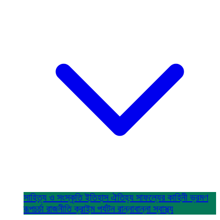
সাহিত্য ও সংস্কৃতি
ইতিহাস ঐতিহ্য
সাফল্যের কাহিনী
ভ্রমণ
রূপচর্চা
রাজনীতি
ক্রাইম
পর্যটন
রান্নাবান্না
স্বাস্থ্য