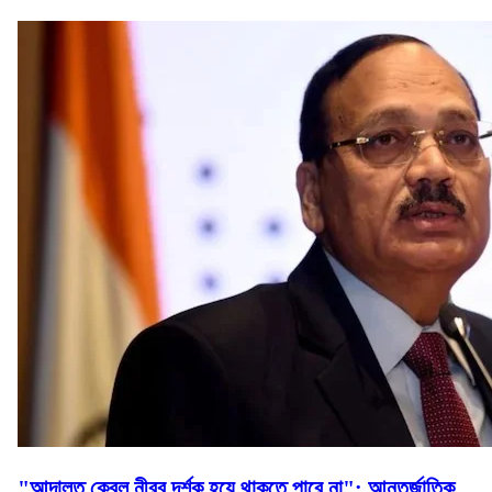
"আদালত কেবল নীরব দর্শক হয়ে থাকতে পারে না": আন্তর্জাতিক