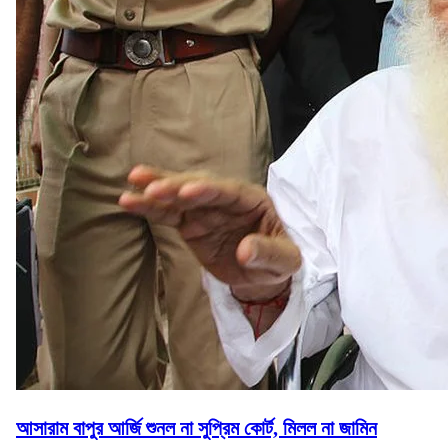
আসারাম বাপুর আর্জি শুনল না সুপ্রিম কোর্ট, মিলল না জামিন