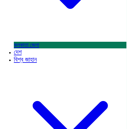
কলকাতা
জেলা
দেশ
বিশ্ব জাহান