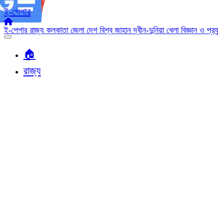
ই-পেপার
ই-পেপার
রাজ্য
কলকাতা
জেলা
দেশ
বিশ্ব জাহান
দ্বীন-দুনিয়া
খেলা
বিজ্ঞান ও প্র
🏠︎
রাজ্য