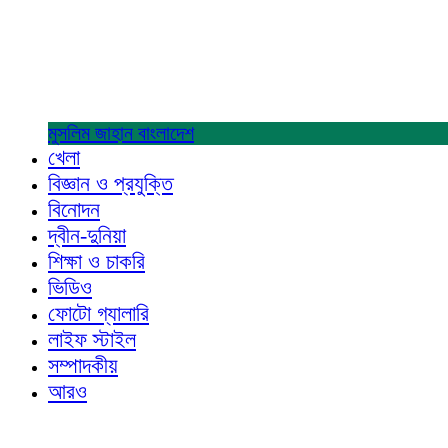
মুসলিম জাহান
বাংলাদেশ
খেলা
বিজ্ঞান ও প্রযুক্তি
বিনোদন
দ্বীন-দুনিয়া
শিক্ষা ও চাকরি
ভিডিও
ফোটো গ্যালারি
লাইফ স্টাইল
সম্পাদকীয়
আরও