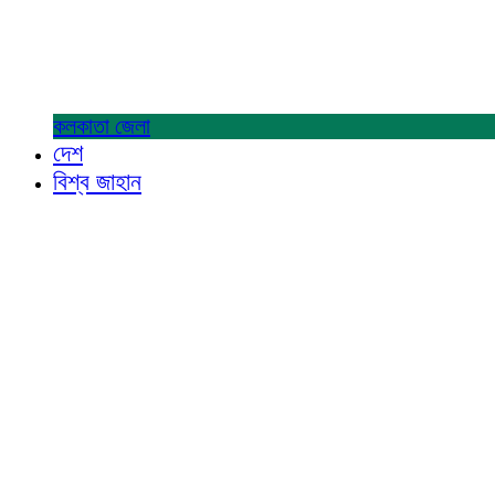
কলকাতা
জেলা
দেশ
বিশ্ব জাহান