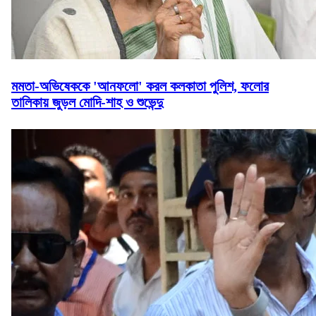
মমতা-অভিষেককে 'আনফলো' করল কলকাতা পুলিশ, ফলোর
তালিকায় জুড়ল মোদি-শাহ ও শুভেন্দু