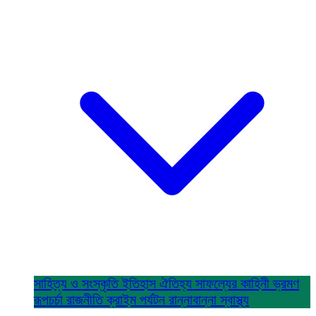
সাহিত্য ও সংস্কৃতি
ইতিহাস ঐতিহ্য
সাফল্যের কাহিনী
ভ্রমণ
রূপচর্চা
রাজনীতি
ক্রাইম
পর্যটন
রান্নাবান্না
স্বাস্থ্য