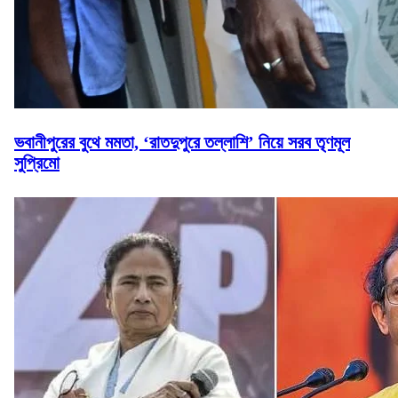
ভবানীপুরের বুথে মমতা, ‘রাতদুপুরে তল্লাশি’ নিয়ে সরব তৃণমূল
সুপ্রিমো