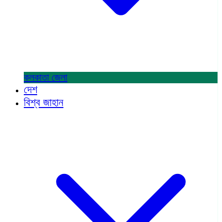
কলকাতা
জেলা
দেশ
বিশ্ব জাহান