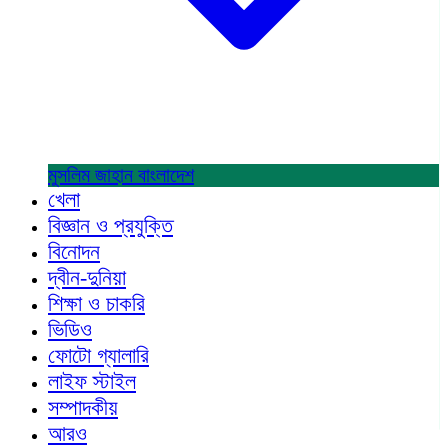
মুসলিম জাহান
বাংলাদেশ
খেলা
বিজ্ঞান ও প্রযুক্তি
বিনোদন
দ্বীন-দুনিয়া
শিক্ষা ও চাকরি
ভিডিও
ফোটো গ্যালারি
লাইফ স্টাইল
সম্পাদকীয়
আরও