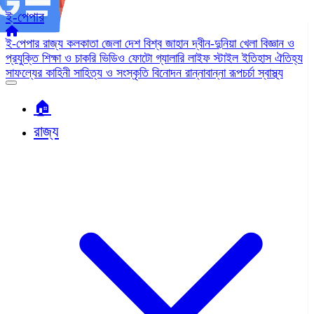
ই-পেপার
ই-পেপার
রাজ্য
কলকাতা
জেলা
দেশ
বিশ্ব জাহান
দ্বীন-দুনিয়া
খেলা
বিজ্ঞান ও
প্রযুক্তি
শিক্ষা ও চাকরি
ভিডিও
ফোটো গ্যালারি
লাইফ স্টাইল
ইতিহাস ঐতিহ্য
সাফল্যের কাহিনী
সাহিত্য ও সংস্কৃতি
বিনোদন
রান্নাবান্না
রূপচর্চা
স্বাস্থ্য
🏠︎
রাজ্য