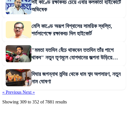
সই কাণ্ডে রক্ষাকবচ চেয়ে এবার কলকাতা হাইকোর্টে
অভিষেক
মেসি কাণ্ডে অরূপ বিশ্বাসের সাময়িক স্বস্তি,
শর্তসাপেক্ষে রক্ষাকবচ দিল হাইকোর্ট
"মমতা যতদিন বেঁচে থাকবেন ততদিন তাঁর পাশে
থাকব" নতুন তৃণমূলে যোগদানের জল্পনা উড়িয়ে
বললেন দেব
দিঘার জগন্নাথ মন্দির থেকে ধাম শব্দ অপসারণ, নতুন
নাম ঘোষণা
« Previous
Next »
Showing
309
to
352
of
7881
results