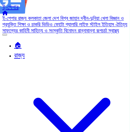
ই-পেপার
ই-পেপার
রাজ্য
কলকাতা
জেলা
দেশ
বিশ্ব জাহান
দ্বীন-দুনিয়া
খেলা
বিজ্ঞান ও
প্রযুক্তি
শিক্ষা ও চাকরি
ভিডিও
ফোটো গ্যালারি
লাইফ স্টাইল
ইতিহাস ঐতিহ্য
সাফল্যের কাহিনী
সাহিত্য ও সংস্কৃতি
বিনোদন
রান্নাবান্না
রূপচর্চা
স্বাস্থ্য
🏠︎
রাজ্য