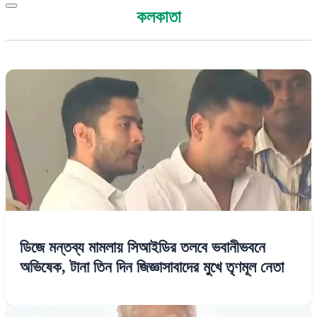
কলকাতা
ডিজে মন্তব্য মামলায় সিআইডির তলবে ভবানীভবনে
অভিষেক, টানা তিন দিন জিজ্ঞাসাবাদের মুখে তৃণমূল নেতা