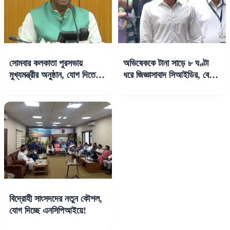
সোমবার কলকাতা পুরসভায়
অভিষেককে টানা সাড়ে ৮ ঘণ্টা
মুখ্যমন্ত্রীর অনুষ্ঠান, যোগ দিতে
ধরে জিজ্ঞাসাবাদ সিআইডির, বেরিয়ে
পারেন ফিরহাদ, দেবাশিস
যোগ দিলেন মমতার বৈঠকে
বিদ্রোহী সাংসদদের নতুন কৌশল,
যোগ দিচ্ছে এনসিপিআইয়ে!