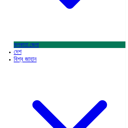
কলকাতা
জেলা
দেশ
বিশ্ব জাহান