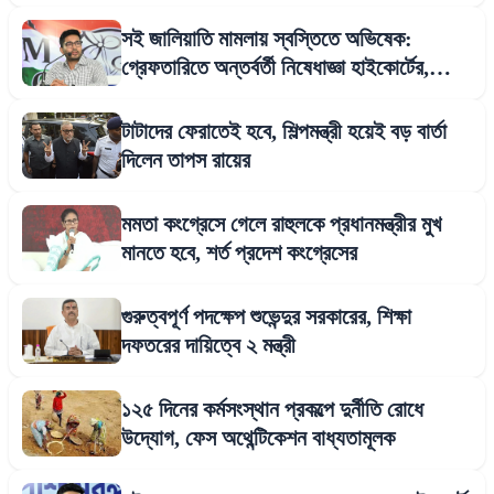
সই জালিয়াতি মামলায় স্বস্তিতে অভিষেক:
গ্রেফতারিতে অন্তর্বর্তী নিষেধাজ্ঞা হাইকোর্টের,
আজই সিআইডি দফতরে হাজিরা
টাটাদের ফেরাতেই হবে, শিল্পমন্ত্রী হয়েই বড় বার্তা
দিলেন তাপস রায়ের
মমতা কংগ্রেসে গেলে রাহুলকে প্রধানমন্ত্রীর মুখ
মানতে হবে, শর্ত প্রদেশ কংগ্রেসের
গুরুত্বপূর্ণ পদক্ষেপ শুভেন্দুর সরকারের, শিক্ষা
দফতরের দায়িত্বে ২ মন্ত্রী
১২৫ দিনের কর্মসংস্থান প্রকল্পে দুর্নীতি রোধে
উদ্যোগ, ফেস অথেন্টিকেশন বাধ্যতামূলক