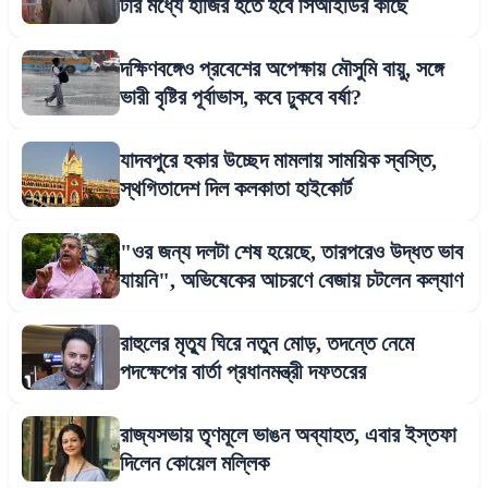
টার মধ্যে হাজির হতে হবে সিআইডির কাছে
দক্ষিণবঙ্গেও প্রবেশের অপেক্ষায় মৌসুমি বায়ু, সঙ্গে
ভারী বৃষ্টির পূর্বাভাস, কবে ঢুকবে বর্ষা?
যাদবপুরে হকার উচ্ছেদ মামলায় সাময়িক স্বস্তি,
স্থগিতাদেশ দিল কলকাতা হাইকোর্ট
"ওর জন্য দলটা শেষ হয়েছে, তারপরেও উদ্ধত ভাব
যায়নি", অভিষেকের আচরণে বেজায় চটলেন কল্যাণ
রাহুলের মৃত্যু ঘিরে নতুন মোড়, তদন্তে নেমে
পদক্ষেপের বার্তা প্রধানমন্ত্রী দফতরের
রাজ্যসভায় তৃণমূলে ভাঙন অব্যাহত, এবার ইস্তফা
দিলেন কোয়েল মল্লিক