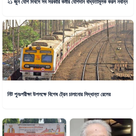
২১ জুন যোগ দিবসে সব সরকারি কর্মীর যোগদান বাধ্যতামূলক করল নবান্ন
নিট পুনঃপরীক্ষা উপলক্ষে বিশেষ ট্রেন চালানোর সিদ্ধান্ত রেলের