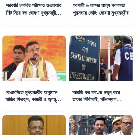
সরকারি চাকরির পরীক্ষায় ওএমআর
আগামী ৬ মাসের মধ্যে কলকাতা
শিট নিয়ে বড় ঘোষণা মুখ্যমন্ত্রীর,
পুরসভায় ভোট: ঘোষণা মুখ্যমন্ত্রীর
স্বচ্ছতা আনতে পদক্ষেপ
কেএমসিতে মুখ্যমন্ত্রীর অনুষ্ঠানে
আরজি কর কাণ্ডে নতুন করে
হাজির ফিরহাদ, কাজরী ও তৃণমূল
তৎপর সিবিআই, ঘটনাস্থল
কাউন্সিলররা
পরিদর্শনে বিশেষ তদন্তকারী দল