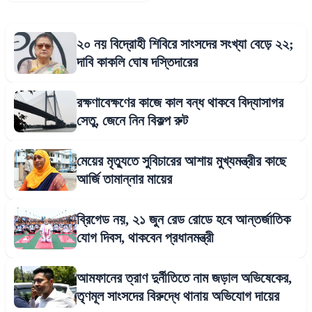
২০ নয় বিদ্রোহী শিবিরে সাংসদের সংখ্যা বেড়ে ২২;
দাবি কাকলি ঘোষ দস্তিদারের
রক্ষণাবেক্ষণের কাজে কাল বন্ধ থাকবে বিদ্যাসাগর
সেতু, জেনে নিন বিকল্প রুট
মেয়ের মৃত্যুতে সুবিচারের আশায় মুখ্যমন্ত্রীর কাছে
আর্জি তামান্নার মায়ের
ব্রিগেড নয়, ২১ জুন রেড রোডে হবে আন্তর্জাতিক
যোগ দিবস, থাকবেন প্রধানমন্ত্রী
আমফানের ত্রাণ দুর্নীতিতে নাম জড়াল অভিষেকের,
তৃণমূল সাংসদের বিরুদ্ধে থানায় অভিযোগ দায়ের