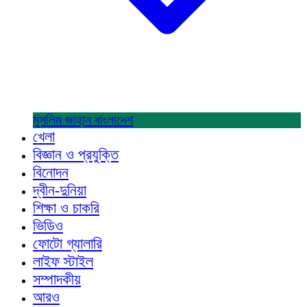
মুসলিম জাহান
বাংলাদেশ
খেলা
বিজ্ঞান ও প্রযুক্তি
বিনোদন
দ্বীন-দুনিয়া
শিক্ষা ও চাকরি
ভিডিও
ফোটো গ্যালারি
লাইফ স্টাইল
সম্পাদকীয়
আরও