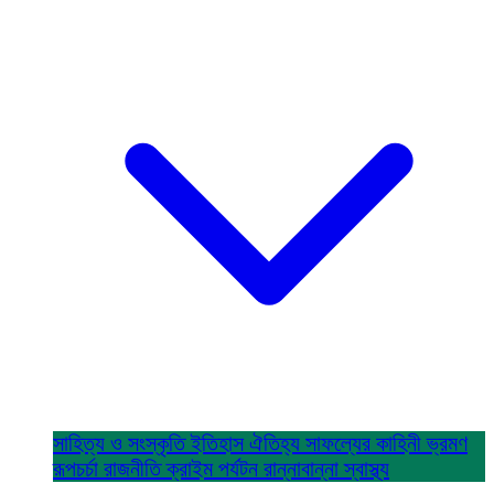
সাহিত্য ও সংস্কৃতি
ইতিহাস ঐতিহ্য
সাফল্যের কাহিনী
ভ্রমণ
রূপচর্চা
রাজনীতি
ক্রাইম
পর্যটন
রান্নাবান্না
স্বাস্থ্য