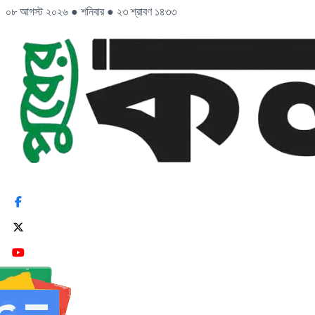
০৮ আগস্ট ২০২৬
●
শনিবার
●
২৩ শ্রাবণ ১৪৩৩