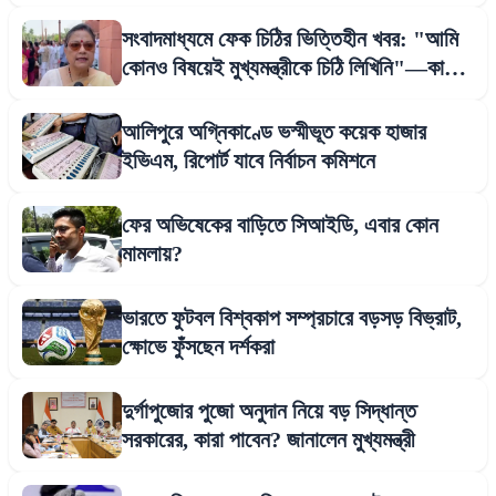
সংবাদমাধ্যমে ফেক চিঠির ভিত্তিহীন খবর: "আমি
কোনও বিষয়েই মুখ্যমন্ত্রীকে চিঠি লিখিনি"—কাকলী
ঘোষ দস্তিদার
আলিপুরে অগ্নিকাণ্ডে ভস্মীভূত কয়েক হাজার
ইভিএম, রিপোর্ট যাবে নির্বাচন কমিশনে
ফের অভিষেকের বাড়িতে সিআইডি, এবার কোন
মামলায়?
ভারতে ফুটবল বিশ্বকাপ সম্প্রচারে বড়সড় বিভ্রাট,
ক্ষোভে ফুঁসছেন দর্শকরা
দুর্গাপুজোর পুজো অনুদান নিয়ে বড় সিদ্ধান্ত
সরকারের, কারা পাবেন? জানালেন মুখ্যমন্ত্রী