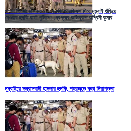
গণেশ বিসর্জনের সময় ৪০০ কেজি আরডিএক্স দিয়ে মুম্বাই গুঁড়িয়ে
দেওয়ার হুমকি বার্তা পুলিশে! গ্রেপ্তার অভিযুক্ত অশ্বিনী কুমার
মুম্বাইয়ে সন্ত্রাসবাদী হামলার হুমকি, শহরজুড়ে কড়া নিরাপত্তা