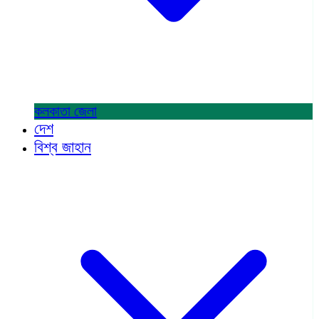
কলকাতা
জেলা
দেশ
বিশ্ব জাহান