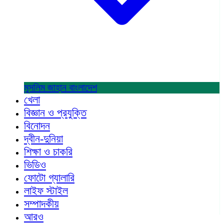
মুসলিম জাহান
বাংলাদেশ
খেলা
বিজ্ঞান ও প্রযুক্তি
বিনোদন
দ্বীন-দুনিয়া
শিক্ষা ও চাকরি
ভিডিও
ফোটো গ্যালারি
লাইফ স্টাইল
সম্পাদকীয়
আরও