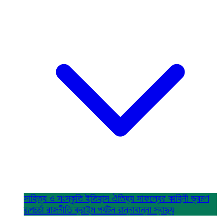
সাহিত্য ও সংস্কৃতি
ইতিহাস ঐতিহ্য
সাফল্যের কাহিনী
ভ্রমণ
রূপচর্চা
রাজনীতি
ক্রাইম
পর্যটন
রান্নাবান্না
স্বাস্থ্য