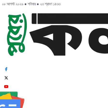
০৮ আগস্ট ২০২৬
●
শনিবার
●
২৩ শ্রাবণ ১৪৩৩