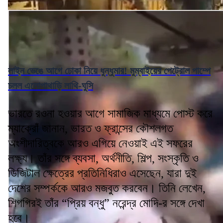
লাইন ভেঙে আগে ঢোকা নিয়ে ধুন্ধুমার! মুম্বাইয়ের পেট্রোল পাম্পে
চলল এলোপাথাড়ি লাথি-ঘুসি
ভারতে রওনা হওয়ার আগে সামাজিক মাধ্যমে পোস্ট করে
ম্যাক্রোঁ জানান, ভারত ও ফ্রান্সের কৌশলগত
অংশীদারিত্বকে আরও এগিয়ে নেওয়াই এই সফরের
লক্ষ্য। তাঁর সঙ্গে ব্যবসা, অর্থনীতি, শিল্প, সংস্কৃতি ও
ডিজিটাল ক্ষেত্রের প্রতিনিধিরাও এসেছেন, যারা দুই
দেশের সম্পর্ককে আরও মজবুত করবেন। তিনি লেখেন,
শিগগিরই তাঁর “প্রিয় বন্ধু” নরেন্দ্র মোদি-র সঙ্গে দেখা
হবে।