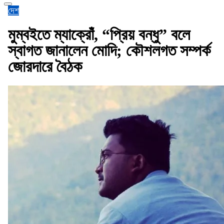
দেশ
মুম্বইতে ম্যাক্রোঁ, “প্রিয় বন্ধু” বলে
স্বাগত জানালেন মোদি; কৌশলগত সম্পর্ক
জোরদারে বৈঠক