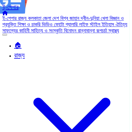
ই-পেপার
ই-পেপার
রাজ্য
কলকাতা
জেলা
দেশ
বিশ্ব জাহান
দ্বীন-দুনিয়া
খেলা
বিজ্ঞান ও
প্রযুক্তি
শিক্ষা ও চাকরি
ভিডিও
ফোটো গ্যালারি
লাইফ স্টাইল
ইতিহাস ঐতিহ্য
সাফল্যের কাহিনী
সাহিত্য ও সংস্কৃতি
বিনোদন
রান্নাবান্না
রূপচর্চা
স্বাস্থ্য
🏠︎
রাজ্য