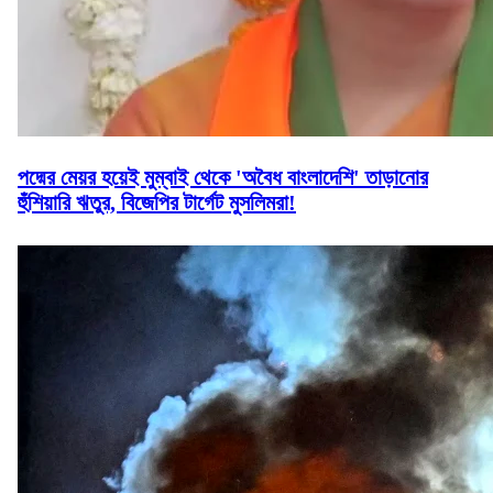
পদ্মের মেয়র হয়েই মুম্বাই থেকে 'অবৈধ বাংলাদেশি' তাড়ানোর
হুঁশিয়ারি ঋতুর, বিজেপির টার্গেট মুসলিমরা!