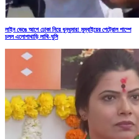
লাইন ভেঙে আগে ঢোকা নিয়ে ধুন্ধুমার! মুম্বাইয়ের পেট্রোল পাম্পে
চলল এলোপাথাড়ি লাথি-ঘুসি