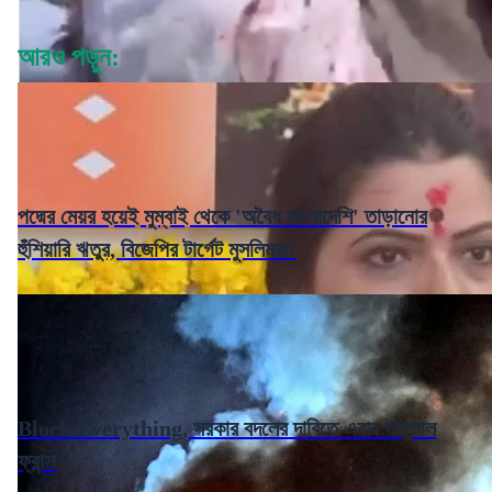
আরও পড়ুন:
পদ্মের মেয়র হয়েই মুম্বাই থেকে 'অবৈধ বাংলাদেশি' তাড়ানোর
হুঁশিয়ারি ঋতুর, বিজেপির টার্গেট মুসলিমরা!
Block Everything, সরকার বদলের দাবিতে এবার উত্তাল
ফ্রান্স