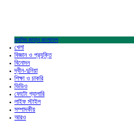
মুসলিম জাহান
বাংলাদেশ
খেলা
বিজ্ঞান ও প্রযুক্তি
বিনোদন
দ্বীন-দুনিয়া
শিক্ষা ও চাকরি
ভিডিও
ফোটো গ্যালারি
লাইফ স্টাইল
সম্পাদকীয়
আরও