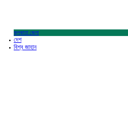
কলকাতা
জেলা
দেশ
বিশ্ব জাহান