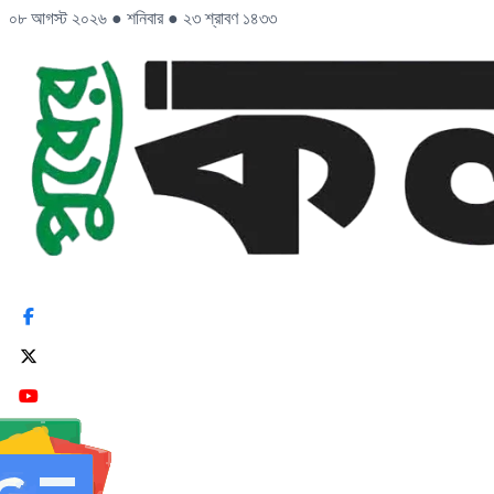
০৮ আগস্ট ২০২৬
●
শনিবার
●
২৩ শ্রাবণ ১৪৩৩