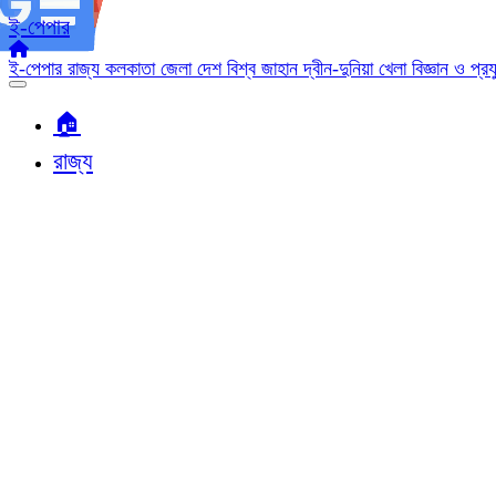
ই-পেপার
ই-পেপার
রাজ্য
কলকাতা
জেলা
দেশ
বিশ্ব জাহান
দ্বীন-দুনিয়া
খেলা
বিজ্ঞান ও প্র
🏠︎
রাজ্য