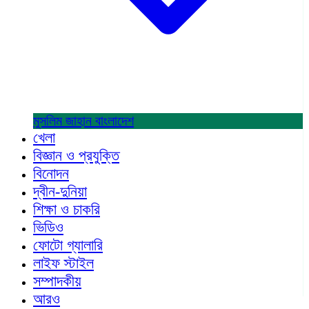
মুসলিম জাহান
বাংলাদেশ
খেলা
বিজ্ঞান ও প্রযুক্তি
বিনোদন
দ্বীন-দুনিয়া
শিক্ষা ও চাকরি
ভিডিও
ফোটো গ্যালারি
লাইফ স্টাইল
সম্পাদকীয়
আরও