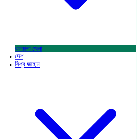
কলকাতা
জেলা
দেশ
বিশ্ব জাহান