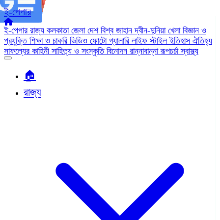
ই-পেপার
ই-পেপার
রাজ্য
কলকাতা
জেলা
দেশ
বিশ্ব জাহান
দ্বীন-দুনিয়া
খেলা
বিজ্ঞান ও
প্রযুক্তি
শিক্ষা ও চাকরি
ভিডিও
ফোটো গ্যালারি
লাইফ স্টাইল
ইতিহাস ঐতিহ্য
সাফল্যের কাহিনী
সাহিত্য ও সংস্কৃতি
বিনোদন
রান্নাবান্না
রূপচর্চা
স্বাস্থ্য
🏠︎
রাজ্য