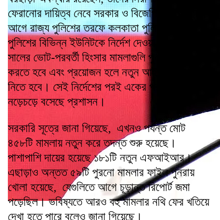
ফেরানোর দায়িত্ব নেবে সরকার ও বিজেপি। কয়েক দিন
আগে রাজ্য পুলিশের তরফে কলকাতা পুলিশ ও রাজ্য
পুলিশের বিভিন্ন ইউনিটকে নির্দেশ দেওয়া হয়, ২০২১
সালের ভোট-পরবর্তী হিংসার মামলাগুলি পুনর্মূল্যায়ন
করতে হবে এবং প্রয়োজন হলে নতুন আইনি পদক্ষেপ
নিতে হবে। সেই নির্দেশের পরই একের পর এক মামলায়
নড়েচড়ে বসেছে প্রশাসন।
সরকারি সূত্রে জানা গিয়েছে, এখনও পর্যন্ত মোট
৪৫৮টি মামলায় নতুন করে তদন্ত শুরু হয়েছে।
পাশাপাশি দায়ের হয়েছে ১৮১টি নতুন এফআইআর।
এছাড়াও অন্তত ৫৯টি পুরনো মামলার ফাইল পুনরায়
খোলা হয়েছে, যেগুলিতে আগে চূড়ান্ত রিপোর্ট জমা
পড়েছিল। ভবিষ্যতে আরও বহু মামলার নথি ফের খতিয়ে
দেখা হতে পারে বলেও জানা গিয়েছে।