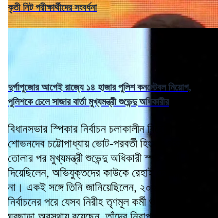
কৃতী নিট পরীক্ষার্থীদের সংবর্ধনা
দুর্গাপুজোর আগেই রাজ্যে ১৪ হাজার পুলিশ কনস্টেবল নিয়োগ,
পুলিশকে ঢেলে সাজার বার্তা মুখ্যমন্ত্রী শুভেন্দু অধিকারীর
বিধানসভার স্পিকার নির্বাচন চলাকালীন বিরোধী দলনেতা
শোভনদেব চট্টোপাধ্যায় ভোট-পরবর্তী হিংসার প্রসঙ্গ
তোলার পর মুখ্যমন্ত্রী শুভেন্দু অধিকারী স্পষ্ট বার্তা
দিয়েছিলেন, অভিযুক্তদের কাউকে রেহাই দেওয়া হবে
না। একই সঙ্গে তিনি জানিয়েছিলেন, ২০২৬ সালের
নির্বাচনের পরে যেসব নিরীহ তৃণমূল কর্মী ও সমর্থক
ঘরছাড়া অবস্থায় রয়েছেন, তাঁদের নিরাপদে ঘরে