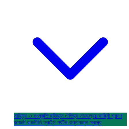
সাহিত্য ও সংস্কৃতি
ইতিহাস ঐতিহ্য
সাফল্যের কাহিনী
ভ্রমণ
রূপচর্চা
রাজনীতি
ক্রাইম
পর্যটন
রান্নাবান্না
স্বাস্থ্য