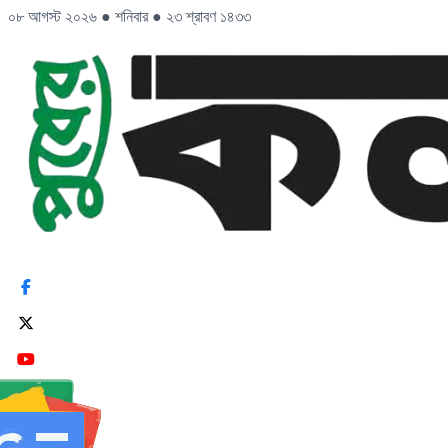
০৮ আগস্ট ২০২৬
●
শনিবার
●
২৩ শ্রাবণ ১৪৩৩