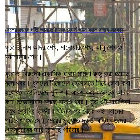
রেলের কাজে গতি আনতে টাস্ক ফোর্স গঠন করল রাজ্য সরকার
ধৃতদের নাম আদর শেখ, মানোয়ার শেখ, কালু শেখ ও
আনোয়ার শেখ।
ধৃতদের বিরুদ্ধে একাধিক ধারায় মামলা রুজু করা হয়েছে
বলে খবর। ধৃতদের নিজেদের হেফাজতে নিয়ে জেরা করা
হবে বলে জানিয়েছে পুলিশ। আরও কয়েকজনকে আটক
করে জিজ্ঞাসাবাদ চলছে বলেও খবর। মৃত ওই নাবালিকা
চতুর্থ শ্রেণির ছাত্রী। ঘটনার পর থেকে ওই গ্রামের
পরিবেশ থমথমে। মেয়ের মৃত্যুতে দ্রুত অভিযুক্তদের
গ্রেফতারের দাবি তুলেছে পরিবার।