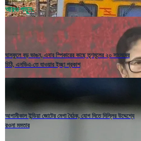
আরও পড়ুন:
ঘাসফুলে বড় ভাঙন, এবার স্পিকারের কাছে তৃণমূলের ২০ সাংসদের
চিঠি, এনডিএ-তে যাওয়ার ইচ্ছা প্রকাশ
আগামীকাল ইন্ডিয়া জোটের মেগা বৈঠক, যোগ দিতে দিল্লির উদ্দেশ্যে
রওনা মমতার