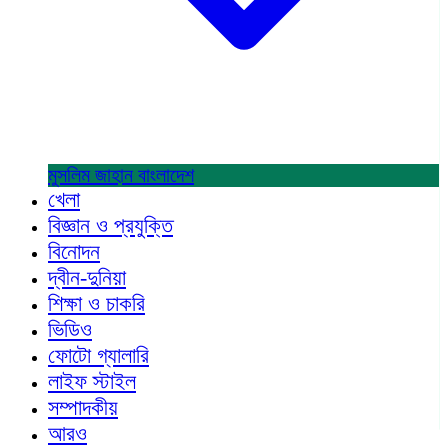
মুসলিম জাহান
বাংলাদেশ
খেলা
বিজ্ঞান ও প্রযুক্তি
বিনোদন
দ্বীন-দুনিয়া
শিক্ষা ও চাকরি
ভিডিও
ফোটো গ্যালারি
লাইফ স্টাইল
সম্পাদকীয়
আরও