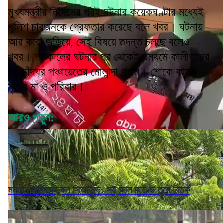
মুখ্যমন্ত্রীর নির্দেশের পরই ঘটনার কয়েকঘণ্টার মধ্যেই
পুলিশ চারজনকে গ্রেফতার করেছে বলে খবর। ঘটনায়
আর কারা জড়িয়ে, সেই বিষয়ে তদন্ত চলছে বলেও
খবর। গতকালের ঘটনার পর থেকেই থমথমে কালীগঞ্জের
বড় চাঁদঘর পঞ্চায়েতের মোলান্দা গ্রাম। শোকে কাতর
মৃতার মা ও পরিবার।
আরও পড়ুন:
মমতার অফিসে ঢুকল সিআইডি: সই জাল কাণ্ডে তুঙ্গে বিতর্ক