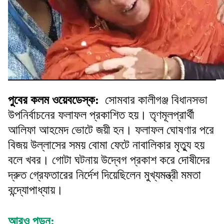
পুবের কলম ওয়েবডেস্ক:
সোমবার কালীগঞ্জ বিধানসভা
উপনির্বাচনের ফলাফল প্রকাশিত হয়। তৃণমূলপ্রার্থী
আলিফা আহমেদ ভোটে জয়ী হন। ফলাফল ঘোষণার পরে
বিজয় উল্লাসের সময় বোমা ফেটে নাবালিকার মৃত্যু হয়
বলে খবর। গোটা ঘটনায় উদ্বেগ প্রকাশ করে দোষীদের
দ্রুত গ্রেফতারের নির্দেশ দিয়েছিলেন মুখ্যমন্ত্রী মমতা
বন্দ্যোপাধ্যায়।
আরও পড়ুন: