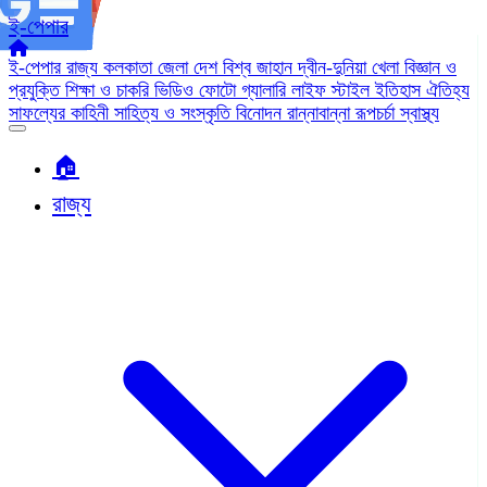
ই-পেপার
ই-পেপার
রাজ্য
কলকাতা
জেলা
দেশ
বিশ্ব জাহান
দ্বীন-দুনিয়া
খেলা
বিজ্ঞান ও
প্রযুক্তি
শিক্ষা ও চাকরি
ভিডিও
ফোটো গ্যালারি
লাইফ স্টাইল
ইতিহাস ঐতিহ্য
সাফল্যের কাহিনী
সাহিত্য ও সংস্কৃতি
বিনোদন
রান্নাবান্না
রূপচর্চা
স্বাস্থ্য
🏠︎
রাজ্য