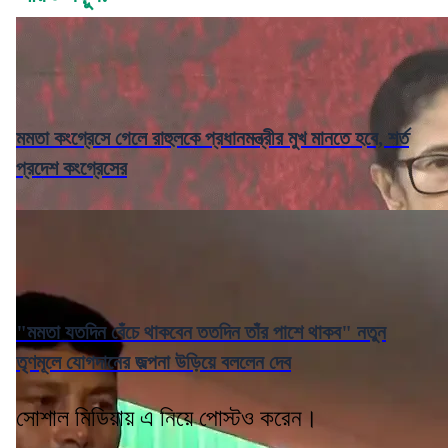
মমতা কংগ্রেসে গেলে রাহুলকে প্রধানমন্ত্রীর মুখ মানতে হবে, শর্ত
প্রদেশ কংগ্রেসের
"মমতা যতদিন বেঁচে থাকবেন ততদিন তাঁর পাশে থাকব" নতুন
তৃণমূলে যোগদানের জল্পনা উড়িয়ে বললেন দেব
সোশাল মিডিয়ায় এ নিয়ে পোস্টও করেন।