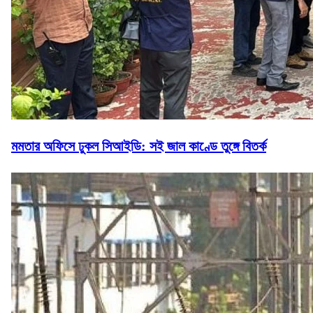
মমতার অফিসে ঢুকল সিআইডি: সই জাল কাণ্ডে তুঙ্গে বিতর্ক