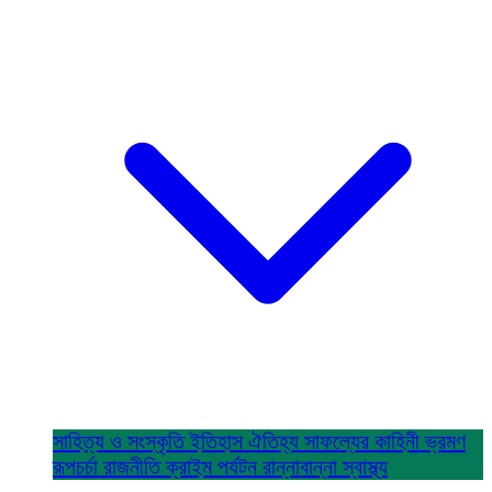
সাহিত্য ও সংস্কৃতি
ইতিহাস ঐতিহ্য
সাফল্যের কাহিনী
ভ্রমণ
রূপচর্চা
রাজনীতি
ক্রাইম
পর্যটন
রান্নাবান্না
স্বাস্থ্য