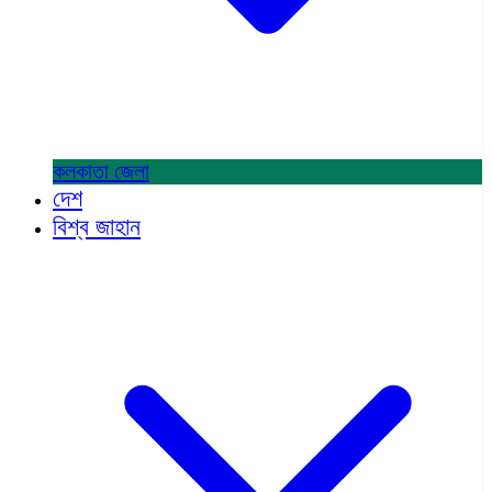
কলকাতা
জেলা
দেশ
বিশ্ব জাহান