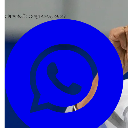
শেষ আপডেট: ১১ জুন ২০২৬, ০৯:০৪