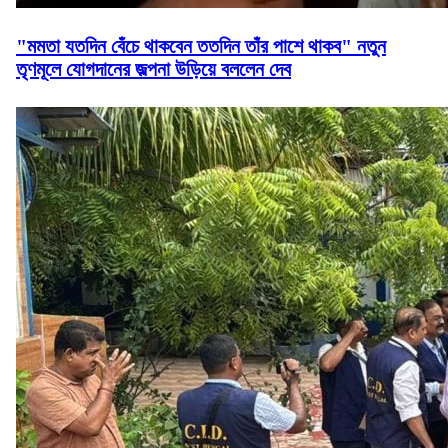
"মমতা যতদিন বেঁচে থাকবেন ততদিন তাঁর পাশে থাকব" নতুন
তৃণমূলে যোগদানের জল্পনা উড়িয়ে বললেন দেব