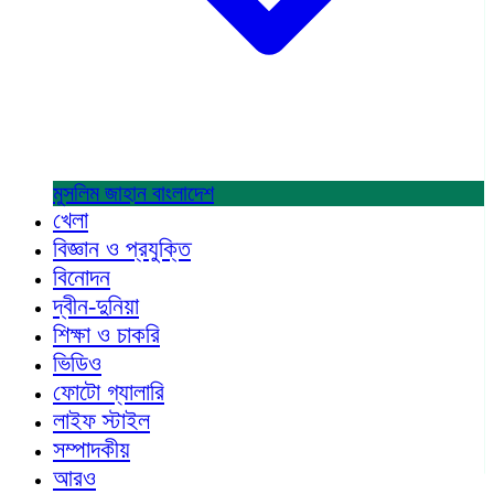
মুসলিম জাহান
বাংলাদেশ
খেলা
বিজ্ঞান ও প্রযুক্তি
বিনোদন
দ্বীন-দুনিয়া
শিক্ষা ও চাকরি
ভিডিও
ফোটো গ্যালারি
লাইফ স্টাইল
সম্পাদকীয়
আরও