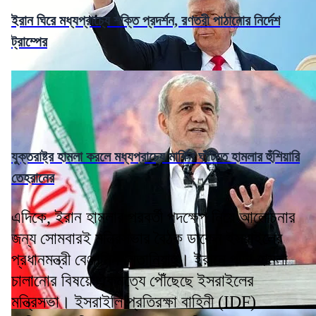
ইরান ঘিরে মধ্যপ্রাচ্যে শক্তি প্রদর্শন, রণতরী পাঠানোর নির্দেশ
ট্রাম্পের
যুক্তরাষ্ট্র হামলা করলে মধ্যপ্রাচ্যে মার্কিন ঘাঁটিতে হামলার হুঁশিয়ারি
তেহরানের
এদিকে, ইরান হামলার পরবর্তী পদক্ষেপ নিয়ে আলোচনার
জন্য সোমবারই মন্ত্রিসভার বৈঠক ডাকেন ইসরাইলের
প্রধানমন্ত্রী বেঞ্জামিন নেতানিয়াহু। ইরানে পাল্টা হামলা
চালানোর বিষয়ে ঐকমত্যে পৌঁছেছে ইসরাইলের
মন্ত্রিসভা। ইসরাইলি প্রতিরক্ষা বাহিনী (IDF)