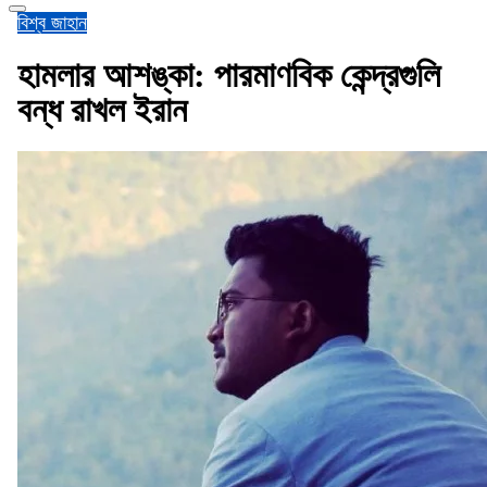
বিশ্ব জাহান
হামলার আশঙ্কা: পারমাণবিক কেন্দ্রগুলি
বন্ধ রাখল ইরান