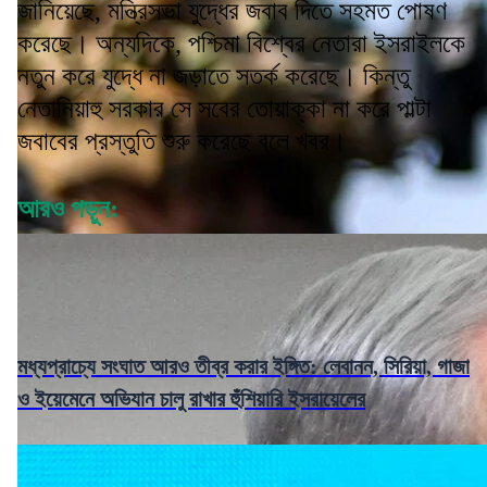
জানিয়েছে, মন্ত্রিসভা যুদ্ধের জবাব দিতে সহমত পোষণ
করেছে। অন্যদিকে, পশ্চিমা বিশ্বের নেতারা ইসরাইলকে
নতুন করে যুদ্ধে না জড়াতে সতর্ক করেছে। কিন্তু
নেতানিয়াহু সরকার সে সবের তোয়াক্কা না করে পাল্টা
জবাবের প্রস্তুতি শুরু করেছে বলে খবর।
আরও পড়ুন:
মধ্যপ্রাচ্যে সংঘাত আরও তীব্র করার ইঙ্গিত: লেবানন, সিরিয়া, গাজা
ও ইয়েমেনে অভিযান চালু রাখার হুঁশিয়ারি ইসরায়েলের