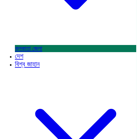
কলকাতা
জেলা
দেশ
বিশ্ব জাহান