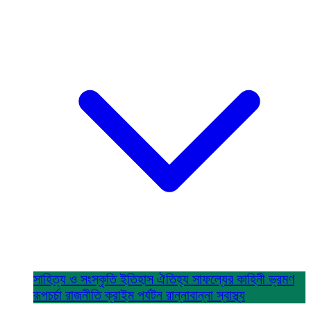
সাহিত্য ও সংস্কৃতি
ইতিহাস ঐতিহ্য
সাফল্যের কাহিনী
ভ্রমণ
রূপচর্চা
রাজনীতি
ক্রাইম
পর্যটন
রান্নাবান্না
স্বাস্থ্য