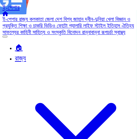
ই-পেপার
ই-পেপার
রাজ্য
কলকাতা
জেলা
দেশ
বিশ্ব জাহান
দ্বীন-দুনিয়া
খেলা
বিজ্ঞান ও
প্রযুক্তি
শিক্ষা ও চাকরি
ভিডিও
ফোটো গ্যালারি
লাইফ স্টাইল
ইতিহাস ঐতিহ্য
সাফল্যের কাহিনী
সাহিত্য ও সংস্কৃতি
বিনোদন
রান্নাবান্না
রূপচর্চা
স্বাস্থ্য
🏠︎
রাজ্য