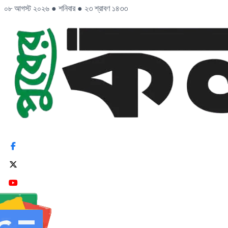
০৮ আগস্ট ২০২৬
●
শনিবার
●
২৩ শ্রাবণ ১৪৩৩