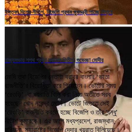
ইস্তফা দিলেন নীতিশ, বিজেপি প্রথম মুখমন্ত্রী পাচ্ছে বিহারে
রাজ্যসভায় শপথ গ্রহণ করলেন নিতীশ, শুভেচ্ছা মোদীর
মোদি তথা বিজেপির নেতারা বরাবর বাংলার ‘ভাতা
রাজনীতি’র বিরোধিতা করে গিয়েছেন। ভোটের সময়
‘রেওড়ি’ বা খয়রাতি বিলি করা নিয়ে অতীতে সরব
হয়েছেন খোদ নরেন্দ্র মোদি। ভোটে জিততে সেই
‘রেওড়ি’ রাজনীতি করতে হচ্ছে বিজেপি ও তাঁর 'বন্ধু'
নীতীশ কুমারকে। এর আগে মধ্যপ্রদেশ, রাজস্থান,
হরিয়ানা, মহারাষ্ট্রে বিজেপি দেদার খয়রাত বিলিয়েছে।