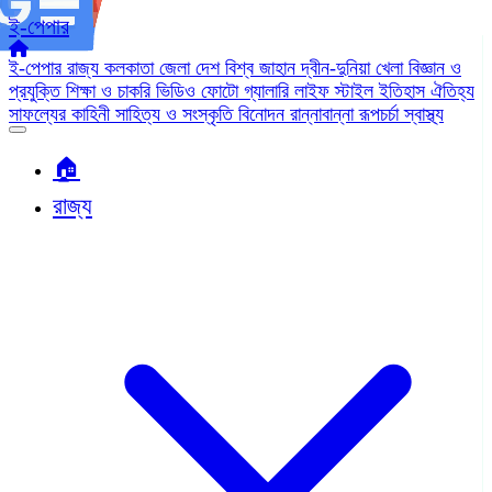
ই-পেপার
ই-পেপার
রাজ্য
কলকাতা
জেলা
দেশ
বিশ্ব জাহান
দ্বীন-দুনিয়া
খেলা
বিজ্ঞান ও
প্রযুক্তি
শিক্ষা ও চাকরি
ভিডিও
ফোটো গ্যালারি
লাইফ স্টাইল
ইতিহাস ঐতিহ্য
সাফল্যের কাহিনী
সাহিত্য ও সংস্কৃতি
বিনোদন
রান্নাবান্না
রূপচর্চা
স্বাস্থ্য
🏠︎
রাজ্য