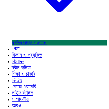
মুসলিম জাহান
বাংলাদেশ
খেলা
বিজ্ঞান ও প্রযুক্তি
বিনোদন
দ্বীন-দুনিয়া
শিক্ষা ও চাকরি
ভিডিও
ফোটো গ্যালারি
লাইফ স্টাইল
সম্পাদকীয়
আরও