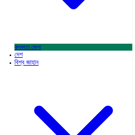
কলকাতা
জেলা
দেশ
বিশ্ব জাহান