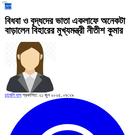
দেশ
বিধবা ও বৃদ্ধদের ভাতা একলাফে অনেকটা
বাড়ালেন বিহারের মুখ্যমন্ত্রী নীতীশ কুমার
চামেলি দাস
প্রকাশিত: ২১ জুন ২০২৫, ০৯:২৯