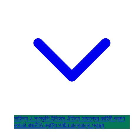
সাহিত্য ও সংস্কৃতি
ইতিহাস ঐতিহ্য
সাফল্যের কাহিনী
ভ্রমণ
রূপচর্চা
রাজনীতি
ক্রাইম
পর্যটন
রান্নাবান্না
স্বাস্থ্য