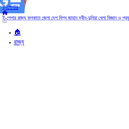
ই-পেপার
ই-পেপার
রাজ্য
কলকাতা
জেলা
দেশ
বিশ্ব জাহান
দ্বীন-দুনিয়া
খেলা
বিজ্ঞান ও প্র
🏠︎
রাজ্য