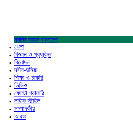
মুসলিম জাহান
বাংলাদেশ
খেলা
বিজ্ঞান ও প্রযুক্তি
বিনোদন
দ্বীন-দুনিয়া
শিক্ষা ও চাকরি
ভিডিও
ফোটো গ্যালারি
লাইফ স্টাইল
সম্পাদকীয়
আরও