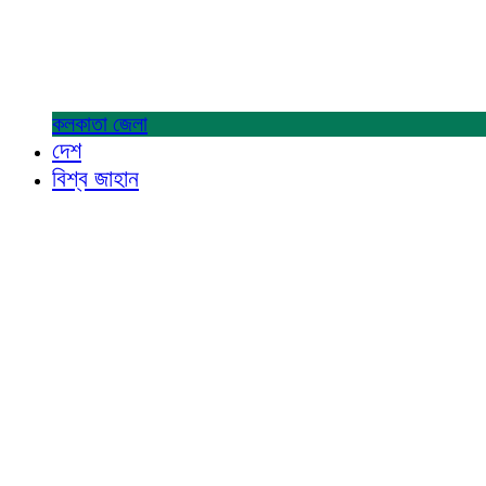
কলকাতা
জেলা
দেশ
বিশ্ব জাহান