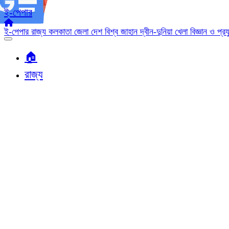
ই-পেপার
ই-পেপার
রাজ্য
কলকাতা
জেলা
দেশ
বিশ্ব জাহান
দ্বীন-দুনিয়া
খেলা
বিজ্ঞান ও প্র
🏠︎
রাজ্য