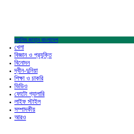
মুসলিম জাহান
বাংলাদেশ
খেলা
বিজ্ঞান ও প্রযুক্তি
বিনোদন
দ্বীন-দুনিয়া
শিক্ষা ও চাকরি
ভিডিও
ফোটো গ্যালারি
লাইফ স্টাইল
সম্পাদকীয়
আরও