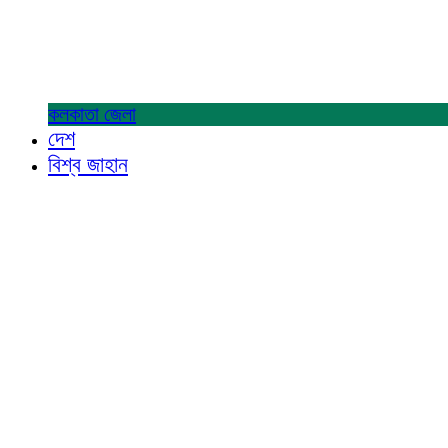
কলকাতা
জেলা
দেশ
বিশ্ব জাহান