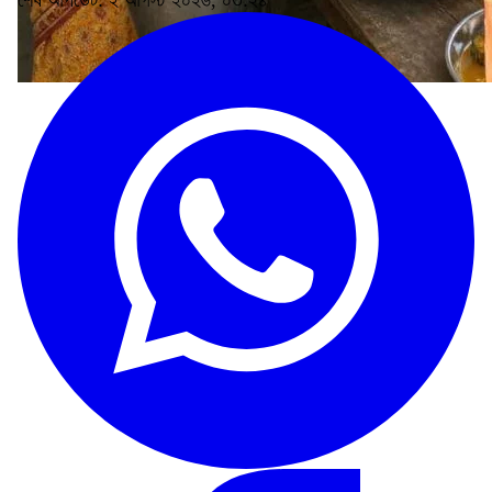
শেষ আপডেট: ২ আগস্ট ২০২৬, ০৩:২৪