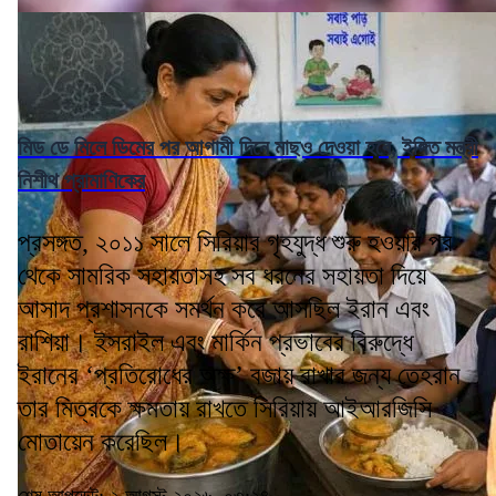
মিড ডে মিলে ডিমের পর আগামী দিনে মাছও দেওয়া হবে, ইঙ্গিত মন্ত্রী
নিশীথ প্রামাণিকের
প্রসঙ্গত, ২০১১ সালে সিরিয়ার গৃহযুদ্ধ শুরু হওয়ার পর
থেকে সামরিক সহায়তাসহ সব ধরনের সহায়তা দিয়ে
আসাদ প্রশাসনকে সমর্থন করে আসছিল ইরান এবং
রাশিয়া। ইসরাইল এবং মার্কিন প্রভাবের বিরুদ্ধে
ইরানের ‘প্রতিরোধের অক্ষ’ বজায় রাখার জন্য তেহরান
তার মিত্রকে ক্ষমতায় রাখতে সিরিয়ায় আইআরজিসি
মোতায়েন করেছিল।