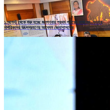
১ আগস্ট থেকে শুরু হচ্ছে জনগণনার প্রথম পর্যায়ের কাজ স্ব–গণনায়
নাগরিকদের অংশগ্রহণের আবেদন জেলাশাসকের