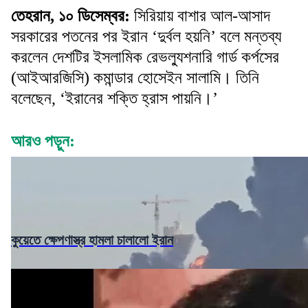
তেহরান, ১০ ডিসেম্বর:
সিরিয়ায় বাশার আল-আসাদ
সরকারের পতনের পর ইরান ‘দুর্বল হয়নি’ বলে মন্তব্য
করলেন দেশটির ইসলামিক রেভল্যুশনারি গার্ড কর্পসের
(আইআরজিসি) কমান্ডার হোসেইন সালামি। তিনি
বলেছেন, ‘ইরানের শক্তি হ্রাস পায়নি।’
আরও পড়ুন:
কুয়েতে ক্ষেপণাস্ত্র হামলা চালালো ইরান