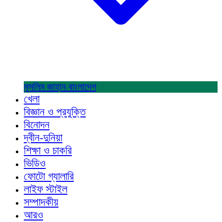
মুসলিম জাহান
বাংলাদেশ
খেলা
বিজ্ঞান ও প্রযুক্তি
বিনোদন
দ্বীন-দুনিয়া
শিক্ষা ও চাকরি
ভিডিও
ফোটো গ্যালারি
লাইফ স্টাইল
সম্পাদকীয়
আরও