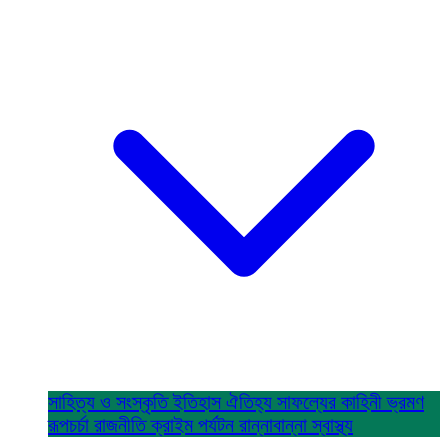
সাহিত্য ও সংস্কৃতি
ইতিহাস ঐতিহ্য
সাফল্যের কাহিনী
ভ্রমণ
রূপচর্চা
রাজনীতি
ক্রাইম
পর্যটন
রান্নাবান্না
স্বাস্থ্য