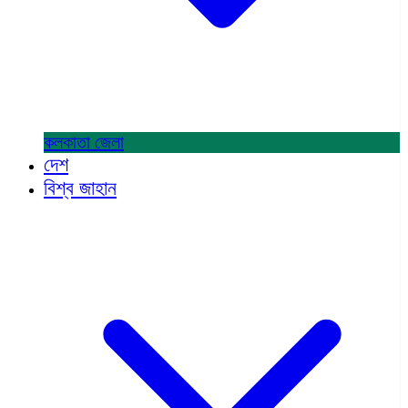
কলকাতা
জেলা
দেশ
বিশ্ব জাহান