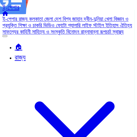
ই-পেপার
ই-পেপার
রাজ্য
কলকাতা
জেলা
দেশ
বিশ্ব জাহান
দ্বীন-দুনিয়া
খেলা
বিজ্ঞান ও
প্রযুক্তি
শিক্ষা ও চাকরি
ভিডিও
ফোটো গ্যালারি
লাইফ স্টাইল
ইতিহাস ঐতিহ্য
সাফল্যের কাহিনী
সাহিত্য ও সংস্কৃতি
বিনোদন
রান্নাবান্না
রূপচর্চা
স্বাস্থ্য
🏠︎
রাজ্য