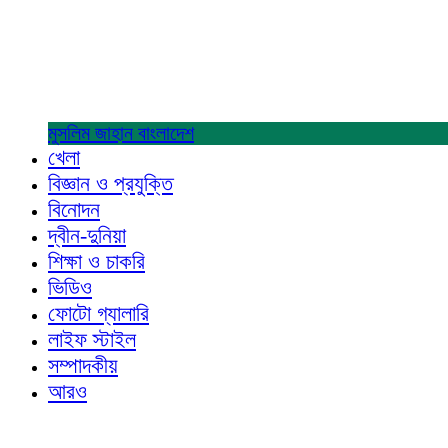
মুসলিম জাহান
বাংলাদেশ
খেলা
বিজ্ঞান ও প্রযুক্তি
বিনোদন
দ্বীন-দুনিয়া
শিক্ষা ও চাকরি
ভিডিও
ফোটো গ্যালারি
লাইফ স্টাইল
সম্পাদকীয়
আরও