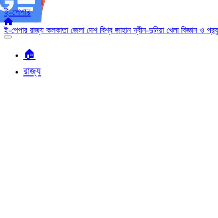
ই-পেপার
ই-পেপার
রাজ্য
কলকাতা
জেলা
দেশ
বিশ্ব জাহান
দ্বীন-দুনিয়া
খেলা
বিজ্ঞান ও প্র
🏠︎
রাজ্য