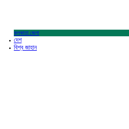
কলকাতা
জেলা
দেশ
বিশ্ব জাহান