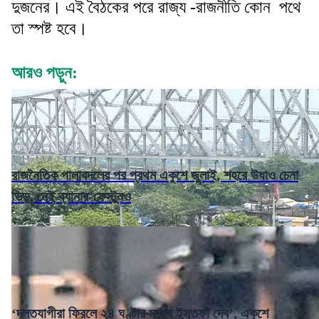
দুজনের। এই বৈঠকের পরে রাজ্য -রাজনীতি কোন পথে
তা স্পষ্ট হবে।
আরও পড়ুন:
রাজনৈতিক পালাবদলের পর প্রথম একুশে জুলাই, শহরে উধাও চেনা
ভিড়, নেই ব্যানার-ফেস্টুনও
‘দলত্যাগীরা ফিরলে ২৪ ঘণ্টার মধ্যে ইস্তফা দেব’, একুশে