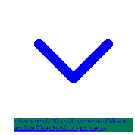
সাহিত্য ও সংস্কৃতি
ইতিহাস ঐতিহ্য
সাফল্যের কাহিনী
ভ্রমণ
রূপচর্চা
রাজনীতি
ক্রাইম
পর্যটন
রান্নাবান্না
স্বাস্থ্য