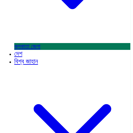
কলকাতা
জেলা
দেশ
বিশ্ব জাহান