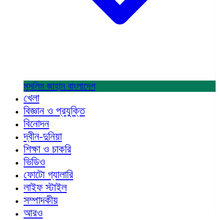
মুসলিম জাহান
বাংলাদেশ
খেলা
বিজ্ঞান ও প্রযুক্তি
বিনোদন
দ্বীন-দুনিয়া
শিক্ষা ও চাকরি
ভিডিও
ফোটো গ্যালারি
লাইফ স্টাইল
সম্পাদকীয়
আরও