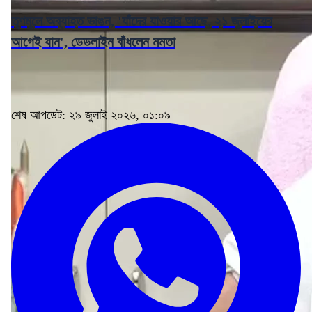
তৃণমূলে অব্যাহত ভাঙন, 'যাঁদের যাওয়ার আছে, ২১ জুলাইয়ের
আগেই যান', ডেডলাইন বাঁধলেন মমতা
শেষ আপডেট: ২৯ জুলাই ২০২৬, ০১:০৯