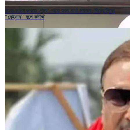
দলের ভাঙন রুখতে ‘শূন্য’ থেকে শুরুর বার্তা মমতার, বিদ্রোহীদের
"বেইমান" বলে কটাক্ষ