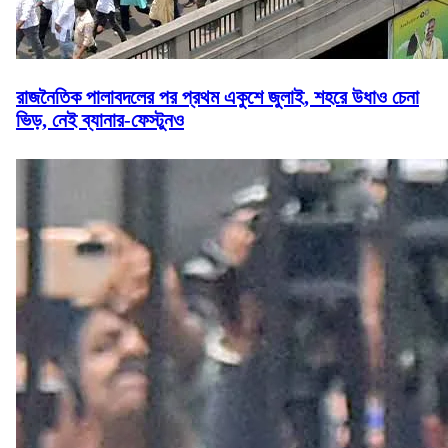
রাজনৈতিক পালাবদলের পর প্রথম একুশে জুলাই, শহরে উধাও চেনা
ভিড়, নেই ব্যানার-ফেস্টুনও