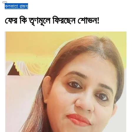
কলকাতা
রাজ্য
ফের কি তৃণমূলে ফিরছেন শোভন!