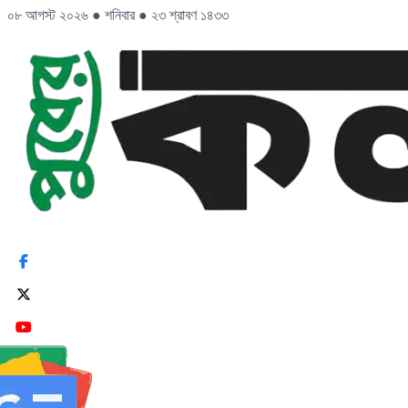
০৮ আগস্ট ২০২৬
●
শনিবার
●
২৩ শ্রাবণ ১৪৩৩