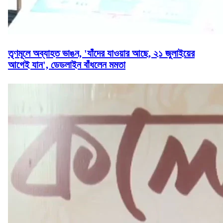
তৃণমূলে অব্যাহত ভাঙন, 'যাঁদের যাওয়ার আছে, ২১ জুলাইয়ের
আগেই যান', ডেডলাইন বাঁধলেন মমতা