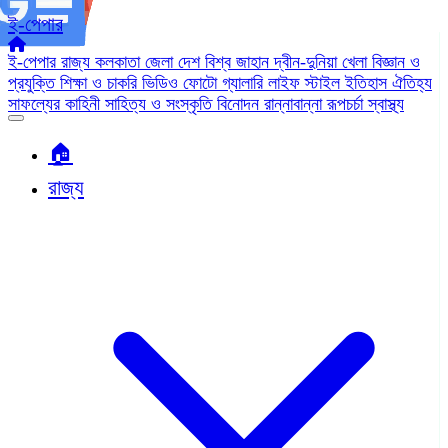
ই-পেপার
ই-পেপার
রাজ্য
কলকাতা
জেলা
দেশ
বিশ্ব জাহান
দ্বীন-দুনিয়া
খেলা
বিজ্ঞান ও
প্রযুক্তি
শিক্ষা ও চাকরি
ভিডিও
ফোটো গ্যালারি
লাইফ স্টাইল
ইতিহাস ঐতিহ্য
সাফল্যের কাহিনী
সাহিত্য ও সংস্কৃতি
বিনোদন
রান্নাবান্না
রূপচর্চা
স্বাস্থ্য
🏠︎
রাজ্য