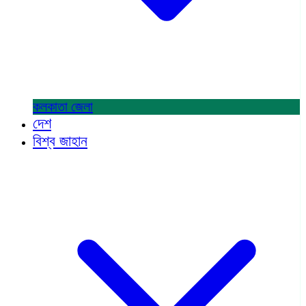
কলকাতা
জেলা
দেশ
বিশ্ব জাহান