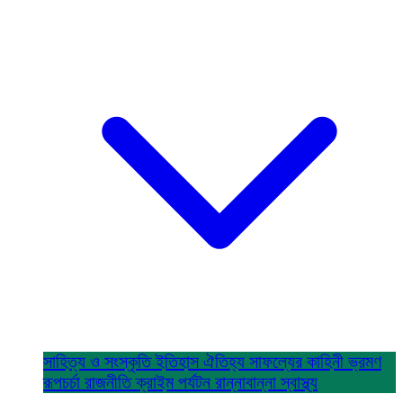
সাহিত্য ও সংস্কৃতি
ইতিহাস ঐতিহ্য
সাফল্যের কাহিনী
ভ্রমণ
রূপচর্চা
রাজনীতি
ক্রাইম
পর্যটন
রান্নাবান্না
স্বাস্থ্য