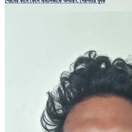
প্রেমের ফাঁদে ফেলে নাবালিকাকে অপহরণ, গ্রেপ্তার যুবক