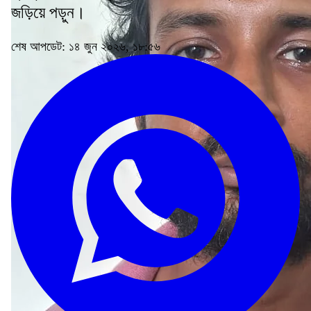
জড়িয়ে পড়ুন।
শেষ আপডেট: ১৪ জুন ২০২৬, ১৮:৫৬