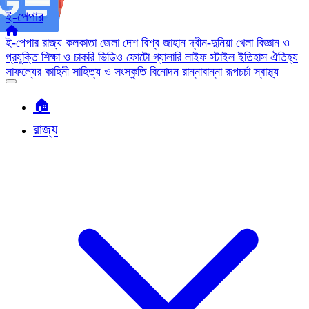
ই-পেপার
ই-পেপার
রাজ্য
কলকাতা
জেলা
দেশ
বিশ্ব জাহান
দ্বীন-দুনিয়া
খেলা
বিজ্ঞান ও
প্রযুক্তি
শিক্ষা ও চাকরি
ভিডিও
ফোটো গ্যালারি
লাইফ স্টাইল
ইতিহাস ঐতিহ্য
সাফল্যের কাহিনী
সাহিত্য ও সংস্কৃতি
বিনোদন
রান্নাবান্না
রূপচর্চা
স্বাস্থ্য
🏠︎
রাজ্য