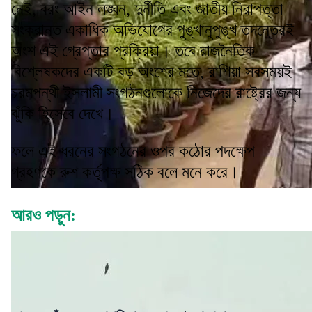
নেই, বরং আইন লঙ্ঘন, দুর্নীতি এবং জাতীয় নিরাপত্তা
সংক্রান্ত একাধিক অভিযোগের পুঙ্খানুপুঙ্খ তদন্তেরই
অংশ এই গ্রেপ্তার প্রক্রিয়া। তবে রাজনৈতিক
বিশ্লেষকদের একটি বড় অংশের মতে, রাশিয়া সবসময়ই
চরমপন্থী ইসলামী সংগঠনগুলোকে নিজেদের রাষ্ট্রের জন্য
ঝুঁকি হিসেবে দেখে।
ফলে এই ধরনের সংগঠনের ওপর কঠোর পদক্ষেপ
গ্রহণকে রুশ কর্তৃপক্ষ সঠিক বলে মনে করে।
আরও পড়ুন: