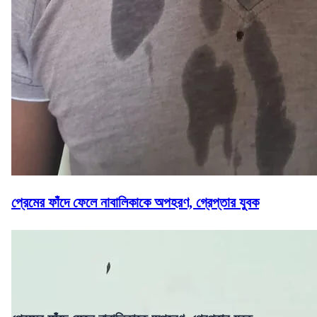
প্রেমের ফাঁদে ফেলে নাবালিকাকে অপহরণ, গ্রেপ্তার যুবক