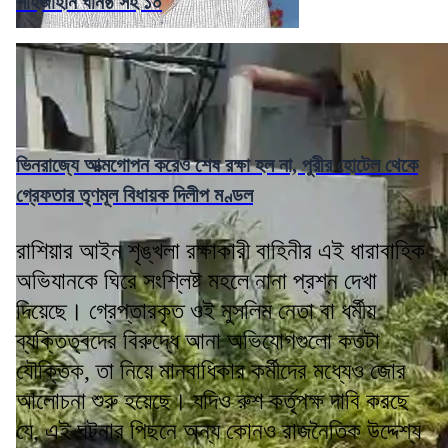
শাহজাহান ঘনিষ্ঠ সহ ১০
ভিনরাজ্যে আত্মগোপন করেও শেষ রক্ষা হল না, পুরীর হোটেল থেকে
গ্রেফতার তৃণমূল বিধায়ক দিলীপ মণ্ডল
রাশিয়ার আইন শৃঙ্খলা রক্ষাকারী বাহিনীর এই ধারাবাহিক
অভিযানকে ঘিরে সংশ্লিষ্ট মহলে নানা প্রশ্ন দেখা
দিয়েছে। গ্রেপ্তারকৃত ওই মুসলিম নেতা বা ধর্মীয়
ব্যক্তিত্বদের বিরুদ্ধে আনা অভিযোগগুলো কতটা
যৌক্তিক, তা নিয়ে মানবাধিকার কর্মীদের মধ্যেও জোর
আলোচনা শুরু হয়েছে। যদিও রুশ কর্তৃপক্ষ দাবি করছে
যে, এই ঘটনার পিছনে অন্য কোনও রাজনৈতিক উদ্দেশ্য