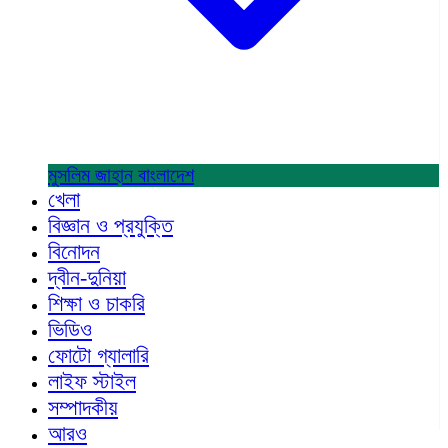
মুসলিম জাহান
বাংলাদেশ
খেলা
বিজ্ঞান ও প্রযুক্তি
বিনোদন
দ্বীন-দুনিয়া
শিক্ষা ও চাকরি
ভিডিও
ফোটো গ্যালারি
লাইফ স্টাইল
সম্পাদকীয়
আরও