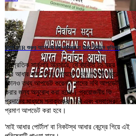
দেশে SIR শুরুর আগে আধার প্রসঙ্গে যা বলল নির্বাচন কমিশন
সাম্প্রতিক সার্কুলার অনুসারে, যে ব্যক্তি ১০ বছর আগে
তার আধার কার্ড নম্বর পেয়েছেন এবং পরবর্তী বছরে
কোনও তথ্য আপডেট করেননি তাদের নথি আপডেট
করার জন্য অনুরোধ করা হচ্ছে। প্রয়োজনীয় ফি
প্রদানের মাধ্যমে শনাক্তকরণ নথি এবং বসবাসের
প্রমাণ আপডেট করা হবে।
'মাই আধার পোর্টাল' বা নিকটস্থ আধার কেন্দ্রে গিয়ে এই
পরিষেবাটি পাওয়া যাবে।