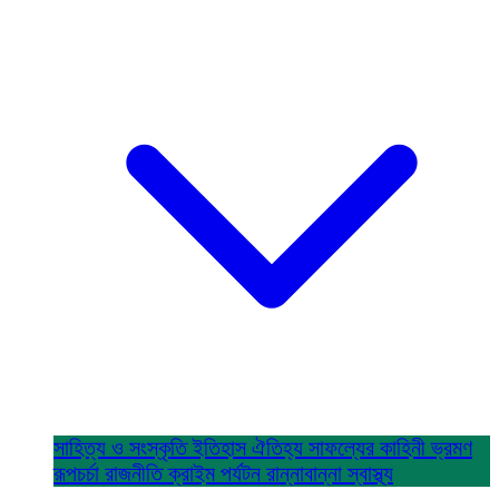
সাহিত্য ও সংস্কৃতি
ইতিহাস ঐতিহ্য
সাফল্যের কাহিনী
ভ্রমণ
রূপচর্চা
রাজনীতি
ক্রাইম
পর্যটন
রান্নাবান্না
স্বাস্থ্য