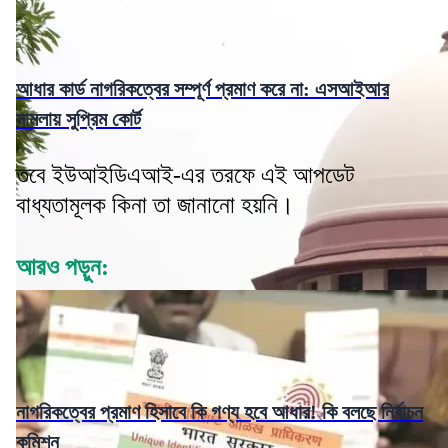
আধার কার্ড নাগরিকত্বের সম্পূর্ণ প্রমাণ করে না: এসআইআর
মামলায় সুপ্রিম কোর্ট
তবে ইউআইডিএআই-এর তরফে এই আপডেট
বাধ্যতামূলক কিনা তা জানানো হয়নি।
আরও পড়ুন:
নাগরিকত্বের প্রমাণ হিসাবে কি গণ্য হবে আধার! কি বলছে নির্বাচন
কমিশন