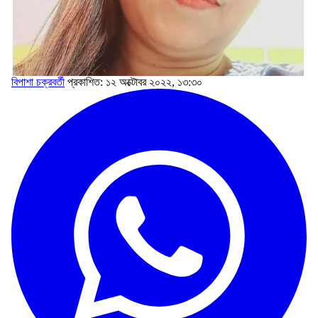
বিপাশা চক্রবর্তী
প্রকাশিত: ১২ অক্টোবর ২০২২, ১৩:৩০