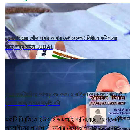
মৃত ভোটারের খোঁজ এবার আধার ডেটাবেসেও! নির্বাচন কমিশনের
কাছে তথ্য চাইল UIDAI
প্যান কার্ড তৈরিতে আসছে বড় বদল: ১ এপ্রিল থেকে শুধু আধারেই
হবে না কাজ, লাগবে বাড়তি নথি
একটি বিবৃতিতে ইউআইডিএআই জানিয়েছে, আপডেটটি
অনলাইনের পাশাপাশি আধার কেন্দ্রগুলিতেও করা যেতে