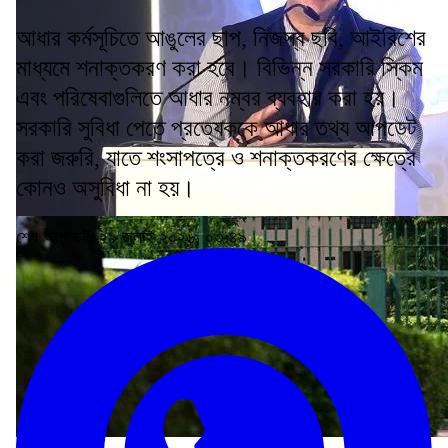
আধার কর্মসূচিতে আঙুলের ছাপ, নিজস্ব ছবি, আইরিশের
মাধ্যমে শনাক্তকরণ করা হবে। বিভিন্ন সরকারি স্কিম
এবং পরিষেবাগুলিতে আধার নম্বর ব্যবহার করা হয়।
সরকারি সুবিধা পেতে প্রত্যেককে আধার তথ্য আপডেট
করা জরুরি, যাতে শংসাপত্রে ও শনাক্তকরণের ক্ষেত্রে
কোনও অসুবিধা না হয়।
শেষ আপডেট: ২৯ জুলাই ২০২৬, ০৩:৪৯