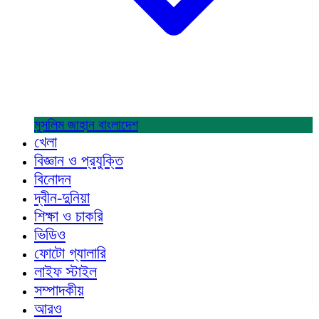
মুসলিম জাহান
বাংলাদেশ
খেলা
বিজ্ঞান ও প্রযুক্তি
বিনোদন
দ্বীন-দুনিয়া
শিক্ষা ও চাকরি
ভিডিও
ফোটো গ্যালারি
লাইফ স্টাইল
সম্পাদকীয়
আরও