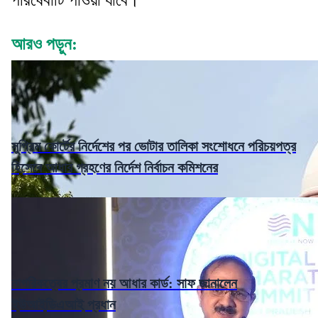
আরও পড়ুন:
সুপ্রিম কোর্টের নির্দেশের পর ভোটার তালিকা সংশোধনে পরিচয়পত্র
হিসেবে আধার গ্রহণের নির্দেশ নির্বাচন কমিশনের
নাগরিকত্বের প্রমাণ নয় আধার কার্ড: সাফ জানালেন
ইউআইডিএআই প্রধান