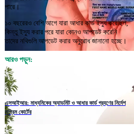
পারে।
১০ বছরেরও বেশি আগে যারা আধার কার্ড ইস্যু করেছিল,
কিন্তু ইস্যু করার পরে যারা কোনও আপডেট করেনি
তাদের নথিগুলি আপডেট করার অনুরোধ জানানো হচ্ছে।
আরও পড়ুন:
এসআইআর: মাধ্যমিকের অ্যাডমিট ও আধার কার্ড গ্রহণের নির্দেশ
সুপ্রিম কোর্টের