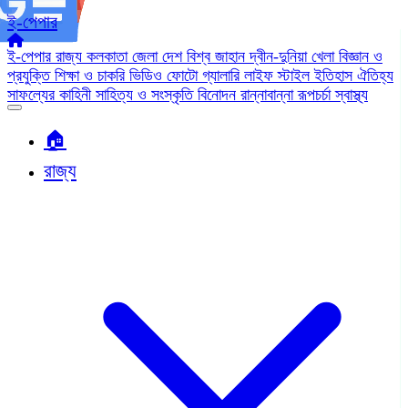
ই-পেপার
ই-পেপার
রাজ্য
কলকাতা
জেলা
দেশ
বিশ্ব জাহান
দ্বীন-দুনিয়া
খেলা
বিজ্ঞান ও
প্রযুক্তি
শিক্ষা ও চাকরি
ভিডিও
ফোটো গ্যালারি
লাইফ স্টাইল
ইতিহাস ঐতিহ্য
সাফল্যের কাহিনী
সাহিত্য ও সংস্কৃতি
বিনোদন
রান্নাবান্না
রূপচর্চা
স্বাস্থ্য
🏠︎
রাজ্য