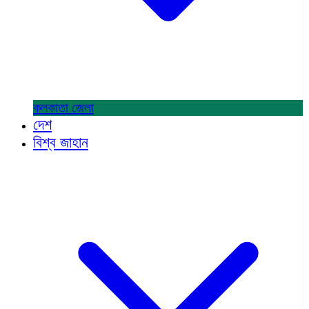
কলকাতা
জেলা
দেশ
বিশ্ব জাহান