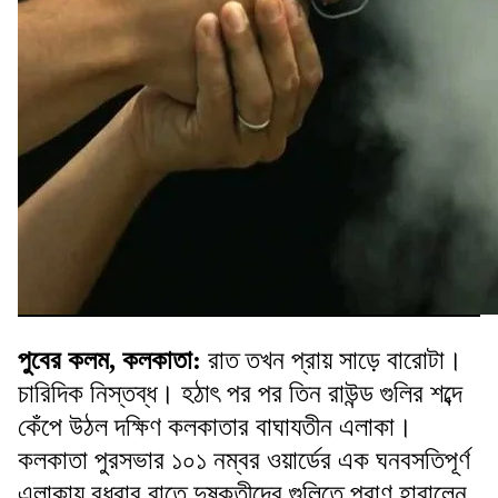
পুবের কলম, কলকাতা:
রাত তখন প্রায় সাড়ে বারোটা।
চারিদিক নিস্তব্ধ। হঠাৎ পর পর তিন রাউন্ড গুলির শব্দে
কেঁপে উঠল দক্ষিণ কলকাতার বাঘাযতীন এলাকা।
কলকাতা পুরসভার ১০১ নম্বর ওয়ার্ডের এক ঘনবসতিপূর্ণ
এলাকায় বুধবার রাতে দুষ্কৃতীদের গুলিতে প্রাণ হারালেন