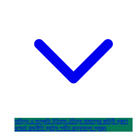
সাহিত্য ও সংস্কৃতি
ইতিহাস ঐতিহ্য
সাফল্যের কাহিনী
ভ্রমণ
রূপচর্চা
রাজনীতি
ক্রাইম
পর্যটন
রান্নাবান্না
স্বাস্থ্য