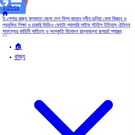
ই-পেপার
ই-পেপার
রাজ্য
কলকাতা
জেলা
দেশ
বিশ্ব জাহান
দ্বীন-দুনিয়া
খেলা
বিজ্ঞান ও
প্রযুক্তি
শিক্ষা ও চাকরি
ভিডিও
ফোটো গ্যালারি
লাইফ স্টাইল
ইতিহাস ঐতিহ্য
সাফল্যের কাহিনী
সাহিত্য ও সংস্কৃতি
বিনোদন
রান্নাবান্না
রূপচর্চা
স্বাস্থ্য
🏠︎
রাজ্য