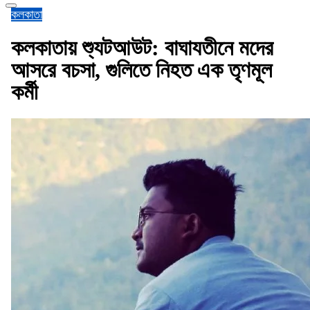
কলকাতা
কলকাতায় শ্যুটআউট: বাঘাযতীনে মদের
আসরে বচসা, গুলিতে নিহত এক তৃণমূল
কর্মী