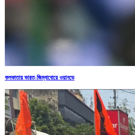
কলকাতায় ভারত-জিম্বাবোয়ে ওয়ানডে