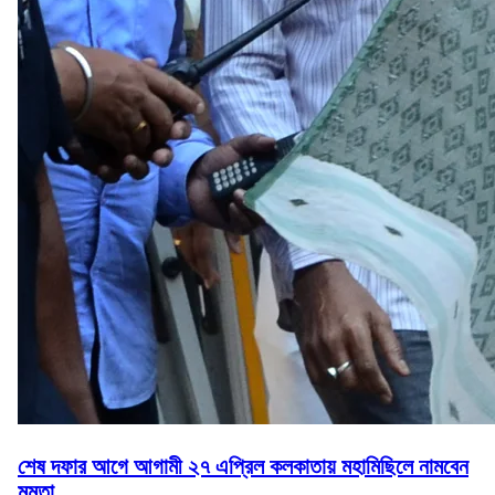
শেষ দফার আগে আগামী ২৭ এপ্রিল কলকাতায় মহামিছিলে নামবেন
মমতা