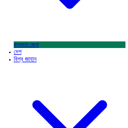
কলকাতা
জেলা
দেশ
বিশ্ব জাহান