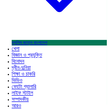
মুসলিম জাহান
বাংলাদেশ
খেলা
বিজ্ঞান ও প্রযুক্তি
বিনোদন
দ্বীন-দুনিয়া
শিক্ষা ও চাকরি
ভিডিও
ফোটো গ্যালারি
লাইফ স্টাইল
সম্পাদকীয়
আরও