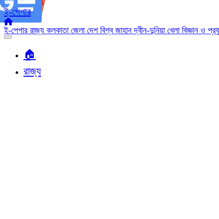
ই-পেপার
ই-পেপার
রাজ্য
কলকাতা
জেলা
দেশ
বিশ্ব জাহান
দ্বীন-দুনিয়া
খেলা
বিজ্ঞান ও প্র
🏠︎
রাজ্য