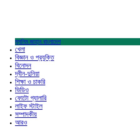
মুসলিম জাহান
বাংলাদেশ
খেলা
বিজ্ঞান ও প্রযুক্তি
বিনোদন
দ্বীন-দুনিয়া
শিক্ষা ও চাকরি
ভিডিও
ফোটো গ্যালারি
লাইফ স্টাইল
সম্পাদকীয়
আরও