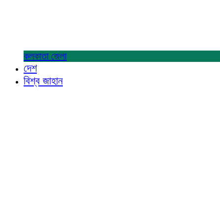
কলকাতা
জেলা
দেশ
বিশ্ব জাহান