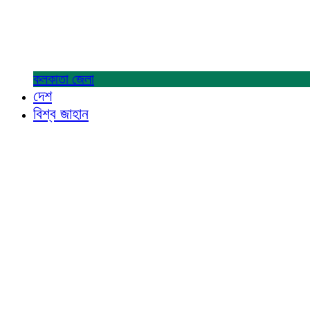
কলকাতা
জেলা
দেশ
বিশ্ব জাহান