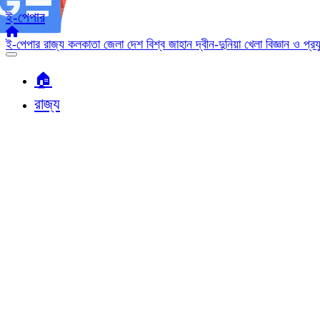
ই-পেপার
ই-পেপার
রাজ্য
কলকাতা
জেলা
দেশ
বিশ্ব জাহান
দ্বীন-দুনিয়া
খেলা
বিজ্ঞান ও প্র
🏠︎
রাজ্য