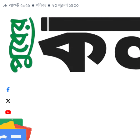
০৮ আগস্ট ২০২৬
●
শনিবার
●
২৩ শ্রাবণ ১৪৩৩