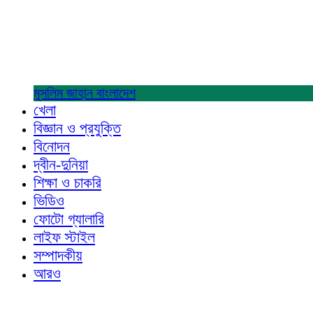
মুসলিম জাহান
বাংলাদেশ
খেলা
বিজ্ঞান ও প্রযুক্তি
বিনোদন
দ্বীন-দুনিয়া
শিক্ষা ও চাকরি
ভিডিও
ফোটো গ্যালারি
লাইফ স্টাইল
সম্পাদকীয়
আরও