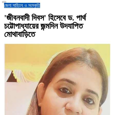
জেলা
সাহিত্য ও সংস্কৃতি
'জীবনবাদী দিবস' হিসেবে ড. পার্থ
চট্টোপাধ্যায়ের জন্মদিন উদযাপিত
মোথাবাড়িতে