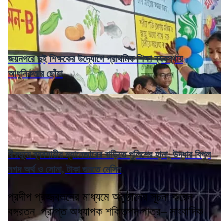
জয়নগরে দুই শিক্ষকের উদ্যোগে প্রাথমিক শিক্ষা ব্যবস্থায়
আধুনিকতার ছোঁয়া
বীরভূমে ব্যবসায়ীর ম্যানেজারের বাড়িতে পুলিশের হানা, উদ্ধার বিপুল
নগদ অর্থ ও সোনা, টাকা গুনতে মেসিন
প্রদীপ প্রজ্জ্বলনের মাধ্যমে অনুষ্ঠানের সূচনা করেন
বঙ্গরত্ন প্রাপ্ত অধ্যাপক শক্তিপদ পাত্র– সাংবাদিক