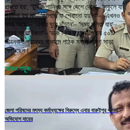
হারতে হয়', 'ইন্দিরা গান্ধির সঙ্গে দেশে দেশে'– 'স্কুলে যা
পড়ানো হয় না'– 'কলেজে যা শেখানো হয় না'– 'এখনও
সময় আছে'– 'এবার ঘুরে দাঁড়ান'– 'সময় চলিয়া যায়'–
'বিষয় সাংবাদিকতা'– 'ডাক দিয়ে যায়' সহ প্রায় ৫০টি
জীবনবাদী গ্রন্থের মাধ্যমে পাঠক মহলে দারুণ সাড়া
ফেলেছেন।
আরও পড়ুন:
জেলা পরিষদের মৎস্য কর্মাধ্যক্ষের বিরুদ্ধে এবার বারুইপুর থানায়
অভিযোগ দায়ের