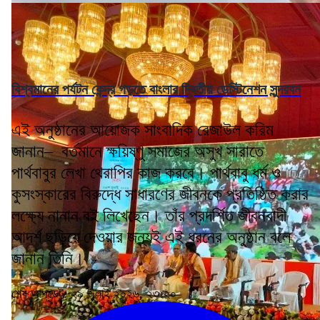
বিশ্বমানের পর্যটন কেন্দ্র গড়তে বাংলার দ্বিতীয় ডেস্টিনেশন সুন্দরবন
এই অনুষ্ঠানের আয়োজক সাংবাদিক রেজাউল করিম
জানান– বর্তমানে ক্ষয়িষ্ণু সমাজের অসুখ সারাতে
পার্থবাবুর লেখা থেরাপির কাজ করবে। পার্থবাবু ধর্ম ও
কুসংস্কারের বিরুদ্ধে সাধারণের জীবনকে প্রতিষ্ঠিত করার
লক্ষ্যে নানান বই লিখেছেন। তাঁর প্রদর্শিত জীবনবাদী
আদর্শ ছড়িয়ে দেওয়ার জন্যই এই ধরনের অনুষ্ঠান বলে
জানান তিনি।
শেষ আপডেট: ২৯ জুলাই ২০২৬, ২৩:২০