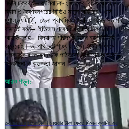
সঞ্জীব চক্রবর্তী– কালিয়াচক-২ ব্লকের বিডিও রমল সিং
বিরদি ও বৈষ্ণবনগরের বিডিও মামুন আক্তার– ওসি
মৃণাল চ্যাটার্জি, জেলা প্রাথমিক বিদ্যালয় সংসদ সভাপতি
বাসন্তী বর্মন– ইতিহাস গবেষক ও সাংবাদিক এম
আতাউল্লাহ– বিদ্যালয় পরিদর্শক অয়ন ব্যানার্জি সহ
অনেকেই। ড. পার্থ চট্টোপাধ্যায় ফোন ইনের মাধ্যমে
কলকাতার বাসভবন থেকে পাঠকদের উদ্দেশ্যে শুভেচ্ছা–
শুভকামনা ও কৃতজ্ঞতা জানান।
আরও পড়ুন:
৩৩ জনের হাতে কাটমানি নেওয়ার টাকা ফেরত দিলেন ক্যানিং এর