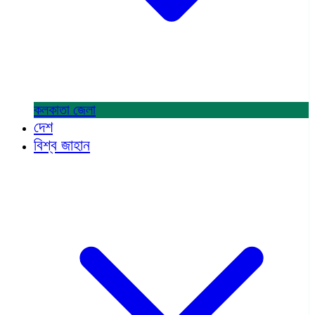
কলকাতা
জেলা
দেশ
বিশ্ব জাহান