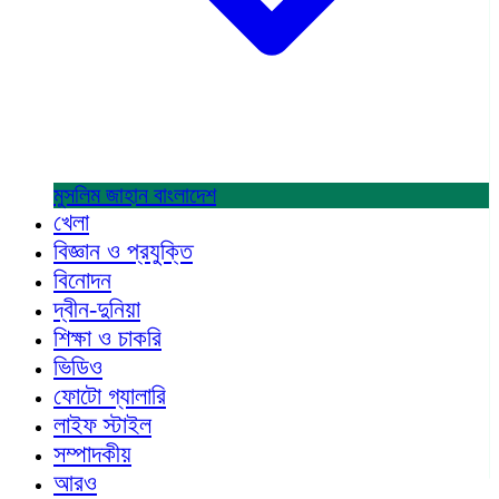
মুসলিম জাহান
বাংলাদেশ
খেলা
বিজ্ঞান ও প্রযুক্তি
বিনোদন
দ্বীন-দুনিয়া
শিক্ষা ও চাকরি
ভিডিও
ফোটো গ্যালারি
লাইফ স্টাইল
সম্পাদকীয়
আরও