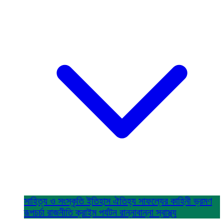
সাহিত্য ও সংস্কৃতি
ইতিহাস ঐতিহ্য
সাফল্যের কাহিনী
ভ্রমণ
রূপচর্চা
রাজনীতি
ক্রাইম
পর্যটন
রান্নাবান্না
স্বাস্থ্য