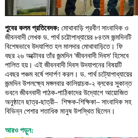
পুবের কলম প্রতিবেদক:
মোথাবাড়ি­ প্রবীণ সাংবাদিক ও
জীবনবাদী লেখক ড. পার্থ চট্টোপাধ্যায়ের ৮৪তম জন্মদিনটি
বিশেষভাবে উদযাপিত হল মালদার মোথাবাড়িতে। ফি
বছর ২৬ অক্টোবর তাঁর জন্মদিন 'জীবনবাদী দিবস' হিসেবে
পালিত হয়। এই জীবনবাদী দিবস উদযাপনের বিষয়টি
এবছর পঞ্চম বর্ষে পদার্পণ করল। ড. পার্থ চট্যোপাধ্যায়ের
জন্মদিন উপলক্ষ্যে মঙ্গলবার কালিয়াচক-২ ব্লকের সুকান্ত
ভবনে জীবনবাদী পাঠক-পাঠিকাদের উদ্যোগে আয়োজিত
অনুষ্ঠানে ছাত্র-ছাত্রী– শিক্ষক-শিক্ষিকা– সাংবাদিক সহ
বিভিন্ন পেশার শতাধিক মানুষ উপস্থিত ছিলেন।
আরও পড়ুন: