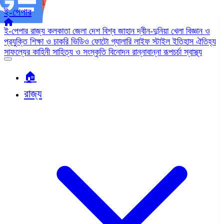
ই-পেপার
ই-পেপার
রাজ্য
কলকাতা
জেলা
দেশ
বিশ্ব জাহান
দ্বীন-দুনিয়া
খেলা
বিজ্ঞান ও
প্রযুক্তি
শিক্ষা ও চাকরি
ভিডিও
ফোটো গ্যালারি
লাইফ স্টাইল
ইতিহাস ঐতিহ্য
সাফল্যের কাহিনী
সাহিত্য ও সংস্কৃতি
বিনোদন
রান্নাবান্না
রূপচর্চা
স্বাস্থ্য
🏠︎
রাজ্য