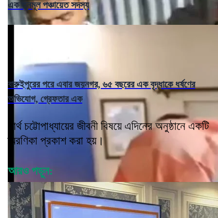
এক তৃনমূল পঞ্চায়েত সদস্য
বারুইপুরের পরে এবার জয়নগর, ৬৫ বছরের এক বৃদ্ধাকে ধর্ষণের
অভিযোগ, গ্রেফতার এক
পার্থ চট্টোপাধ্যায়ের জীবনী বিষয়ে এদিনের অনুষ্ঠানে একটি
স্মরণিকা প্রকাশ করা হয়।
আরও পড়ুন: