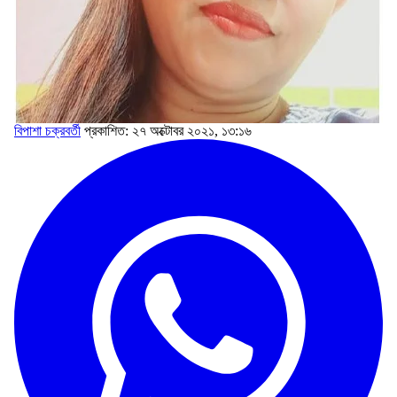
বিপাশা চক্রবর্তী
প্রকাশিত: ২৭ অক্টোবর ২০২১, ১৩:১৬