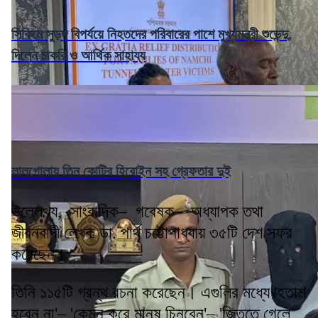
সিকিমে সুড়ঙ্গ বিপর্যয়ে নিহতদের পরিবারের পাশে মুখ্যমন্ত্রী শুভেন্দু,
দিলেন চাকরি ও আর্থিক সাহায্য
লালগোলায় তিন কোটির হিরোইন সহ গ্রেফতার দুই
উল্লেখ্য, সাংবাদিক– গবেষক– অধ্যাপক তথা
জীবনবাদী লেখক ডা. পার্থ চট্টোপাধ্যায় ৩৫টি দেশ সফর
করেছেন।
তিনি ১১৫টি গ্রন্থ রচনা করেছেন। এগুলির মধ্যে 'হতাশ
হবেন না'– 'কেমন করে মানুষ চিনবেন'– 'জিততে গেলে