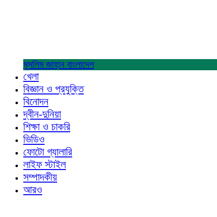
মুসলিম জাহান
বাংলাদেশ
খেলা
বিজ্ঞান ও প্রযুক্তি
বিনোদন
দ্বীন-দুনিয়া
শিক্ষা ও চাকরি
ভিডিও
ফোটো গ্যালারি
লাইফ স্টাইল
সম্পাদকীয়
আরও