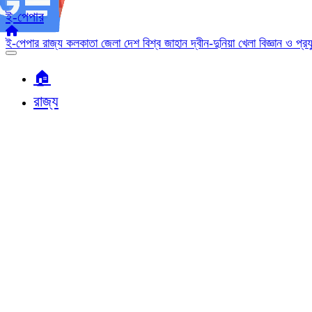
ই-পেপার
ই-পেপার
রাজ্য
কলকাতা
জেলা
দেশ
বিশ্ব জাহান
দ্বীন-দুনিয়া
খেলা
বিজ্ঞান ও প্র
🏠︎
রাজ্য