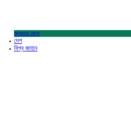
কলকাতা
জেলা
দেশ
বিশ্ব জাহান