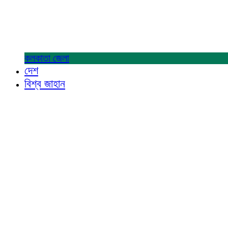
কলকাতা
জেলা
দেশ
বিশ্ব জাহান