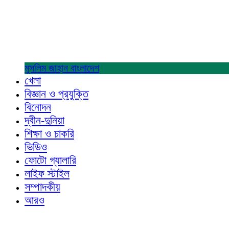
মুসলিম জাহান
বাংলাদেশ
খেলা
বিজ্ঞান ও প্রযুক্তি
বিনোদন
দ্বীন-দুনিয়া
শিক্ষা ও চাকরি
ভিডিও
ফোটো গ্যালারি
লাইফ স্টাইল
সম্পাদকীয়
আরও