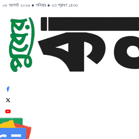
০৮ আগস্ট ২০২৬
●
শনিবার
●
২৩ শ্রাবণ ১৪৩৩