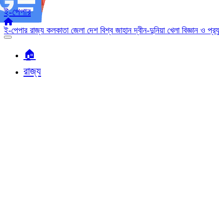
ই-পেপার
ই-পেপার
রাজ্য
কলকাতা
জেলা
দেশ
বিশ্ব জাহান
দ্বীন-দুনিয়া
খেলা
বিজ্ঞান ও প্র
🏠︎
রাজ্য