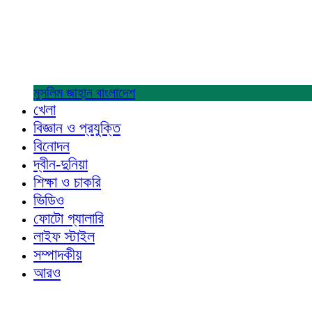
মুসলিম জাহান
বাংলাদেশ
খেলা
বিজ্ঞান ও প্রযুক্তি
বিনোদন
দ্বীন-দুনিয়া
শিক্ষা ও চাকরি
ভিডিও
ফোটো গ্যালারি
লাইফ স্টাইল
সম্পাদকীয়
আরও