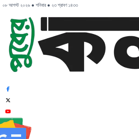
০৮ আগস্ট ২০২৬
●
শনিবার
●
২৩ শ্রাবণ ১৪৩৩