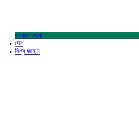
কলকাতা
জেলা
দেশ
বিশ্ব জাহান