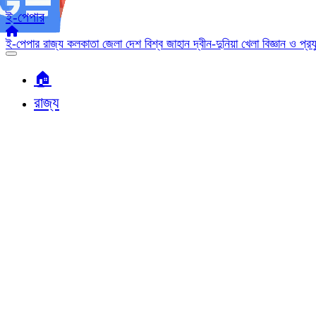
ই-পেপার
ই-পেপার
রাজ্য
কলকাতা
জেলা
দেশ
বিশ্ব জাহান
দ্বীন-দুনিয়া
খেলা
বিজ্ঞান ও প্র
🏠︎
রাজ্য