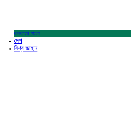
কলকাতা
জেলা
দেশ
বিশ্ব জাহান