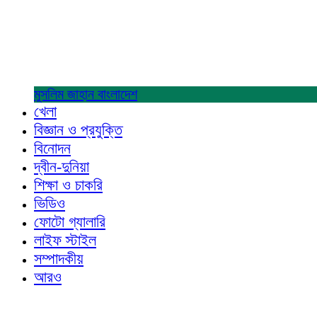
মুসলিম জাহান
বাংলাদেশ
খেলা
বিজ্ঞান ও প্রযুক্তি
বিনোদন
দ্বীন-দুনিয়া
শিক্ষা ও চাকরি
ভিডিও
ফোটো গ্যালারি
লাইফ স্টাইল
সম্পাদকীয়
আরও