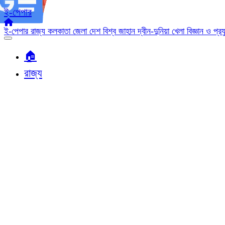
ই-পেপার
ই-পেপার
রাজ্য
কলকাতা
জেলা
দেশ
বিশ্ব জাহান
দ্বীন-দুনিয়া
খেলা
বিজ্ঞান ও প্র
🏠︎
রাজ্য