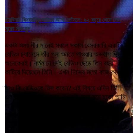
চিরবিদায় কিংবদন্তি গায়িকা আশা ভোঁসলে: ৯২ বছরে থেমে গেল
সুরের সাত যুগ
একটা সময় মীর মানেই সকাল সকাল বেসরকারি একটি
রেডিও চ্যানেলে তাঁর গলা শুনতে পাওয়ার অভ্যাস ছিল
অনেকেরই। বর্তমানে সেই রেডিও ছেড়ে তিন বছর
কাটিয়ে দিয়েছেন তিনি। এখন নিজের মতো কাজ করেন।
তাও কি রেডিওকে মিস করেন? এই বিষয়ে এদিন তিনি
একটি সাক্ষাৎকারে জানান, "একটা সময় মনে হতো আমি
আর রেডিও একে অন্যের পরিপূরক। নিজেকে ভাবতেই
পারতাম না রেডিও ছাড়া। নিজের মতো কাজ করছি।
ভালো আছি বেশ। এটা কীভাবে হল জানি না।"