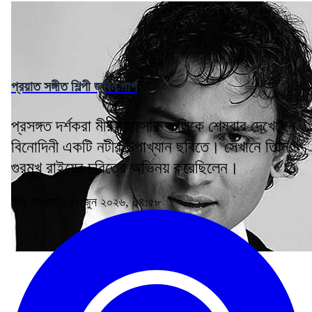
প্রয়াত সঙ্গীত শিল্পী জুবিন গার্গ
প্রসঙ্গত দর্শকরা মীর আফসার আলিকে শেষবার দেখেছেন
বিনোদিনী একটি নটীর উপাখ্যান ছবিতে। সেখানে তিনি
গুরমুখ রাইয়ের চরিত্রে অভিনয় করেছিলেন।
শেষ আপডেট: ১১ জুন ২০২৬, ০৪:৫৮