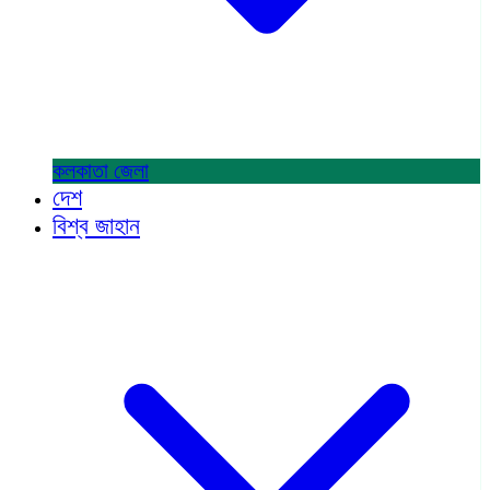
কলকাতা
জেলা
দেশ
বিশ্ব জাহান