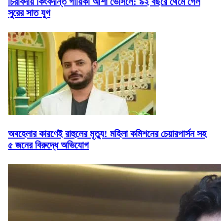
চিরবিদায় কিংবদন্তি গায়িকা আশা ভোঁসলে: ৯২ বছরে থেমে গেল
সুরের সাত যুগ
অবহেলার কারণেই রাহুলের মৃত্যু! মহিলা কমিশনের চেয়ারপার্সন সহ
৫ জনের বিরুদ্ধে অভিযোগ