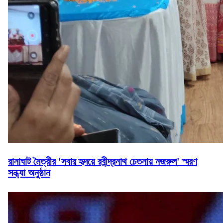
রানাঘাট মৈত্রীর 'সবার হৃদয়ে রবীন্দ্রনাথ চেতনায় নজরুল' স্মরণ
সন্ধ্যা অনুষ্ঠান