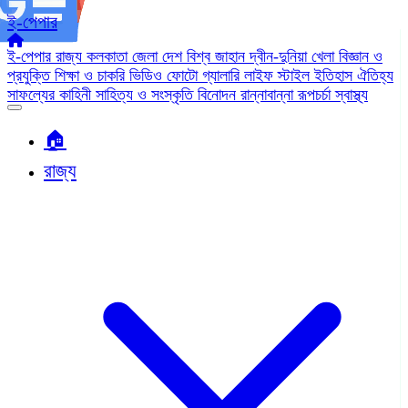
ই-পেপার
ই-পেপার
রাজ্য
কলকাতা
জেলা
দেশ
বিশ্ব জাহান
দ্বীন-দুনিয়া
খেলা
বিজ্ঞান ও
প্রযুক্তি
শিক্ষা ও চাকরি
ভিডিও
ফোটো গ্যালারি
লাইফ স্টাইল
ইতিহাস ঐতিহ্য
সাফল্যের কাহিনী
সাহিত্য ও সংস্কৃতি
বিনোদন
রান্নাবান্না
রূপচর্চা
স্বাস্থ্য
🏠︎
রাজ্য