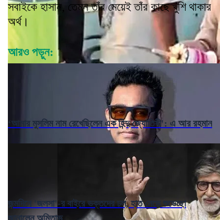
সবাইকে হাসান, তেমন তাঁর মেয়েই তাঁর কাছে খুশি থাকার
অর্থ।
আরও পড়ুন:
‘আমার মুসলিম নাম রেখেছিলেন এক হিন্দু জ্যোতিষী': এ আর রহমান
জন্মদিনে 'জলসা'-র বাইরে ভক্তদের ঢল, হাত নেড়ে শুভেচ্ছা
জানালেন অমিতাভ