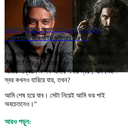
তামিলনাড়ুর নির্বাচনে প্রভাব ফেলার আশঙ্কা, বিজেপির
"প্রোপাগান্ডা" ঘিরে আইনি জটিলতায় ধুরন্ধর ২
৫০ বছরে এসেও একটা জিনিসেই দারুণ ভয় পান মীর।
কী সেটা? তাঁর কণ্ঠ হারানোর। অভিনেতার কথায়, "
আমার অন্যতম সম্পদ আমার গলার স্বর। যদি সেই
স্বর কখনও হারিয়ে যায়, তখন?
আমি শেষ হয়ে যাব। সেটা নিয়েই আমি ভয় পাই
অবচেতনেও।"
আরও পড়ুন: