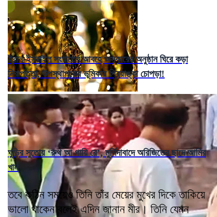
ইরান-ইসরাইল সংঘাতের আবহে অস্কারের অনুষ্ঠান ঘিরে কড়া
নিরাপত্তা, উপস্থাপকের ভূমিকায় প্রিয়াঙ্কা চোপড়া!
ঘুড়ির সুতোয় ‘রুথ আ গায়ি রে’, মুর্শিদাবাদে অরিজিতের ছাদে আমির
খান
তবে কঠিন সময়েও তিনি তাঁর মেয়ের মুখের দিকে তাকিয়ে
ভালো থাকেন বলেই এদিন জানান মীর। তিনি যেমন