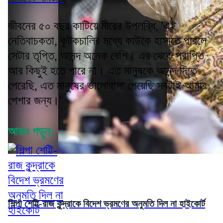
জীবনের ৫০ বছর কাটিয়ে মীরের উপলব্ধি, 'এই
নেতিবাচকতা, কূটকচালির মধ্যে কাউকে হাসাতে পারলে
সেটার তৃপ্তি, আনন্দ অনেক বেশি। এর থেকে প্রাপ্তি
আর কিছুই হতে পারে না। এত মানুষকে আনন্দ দিতে
পেরেছি, এত মানুষের ভালোবাসা পেয়েছি সবটাই আমার
পেশার জন্য।'
আরও পড়ুন:
শিল্পা শেট্টি-রাজ কুন্দ্রাকে বিদেশ ভ্রমণের অনুমতি দিল না হাইকোর্ট