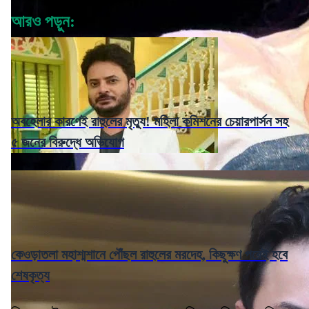
আরও পড়ুন:
অবহেলার কারণেই রাহুলের মৃত্যু! মহিলা কমিশনের চেয়ারপার্সন সহ
৫ জনের বিরুদ্ধে অভিযোগ
কেওড়াতলা মহাশ্মশানে পৌঁছল রাহুলের মরদেহ, কিছুক্ষণ পরেই হবে
শেষকৃত্য