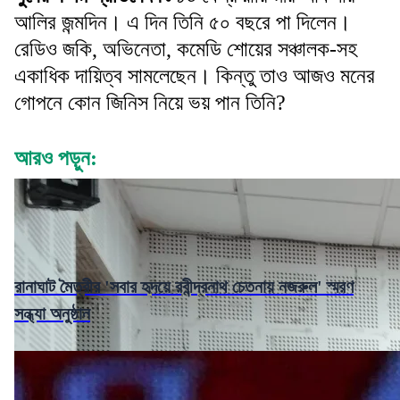
আলির জন্মদিন। এ দিন তিনি ৫০ বছরে পা দিলেন।
রেডিও জকি, অভিনেতা, কমেডি শোয়ের সঞ্চালক-সহ
একাধিক দায়িত্ব সামলেছেন। কিন্তু তাও আজও মনের
গোপনে কোন জিনিস নিয়ে ভয় পান তিনি?
আরও পড়ুন:
রানাঘাট মৈত্রীর 'সবার হৃদয়ে রবীন্দ্রনাথ চেতনায় নজরুল' স্মরণ
সন্ধ্যা অনুষ্ঠান