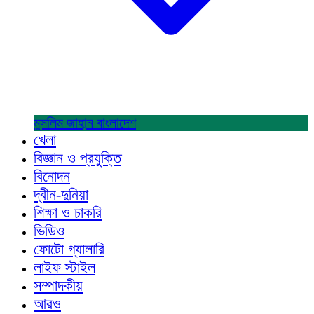
মুসলিম জাহান
বাংলাদেশ
খেলা
বিজ্ঞান ও প্রযুক্তি
বিনোদন
দ্বীন-দুনিয়া
শিক্ষা ও চাকরি
ভিডিও
ফোটো গ্যালারি
লাইফ স্টাইল
সম্পাদকীয়
আরও