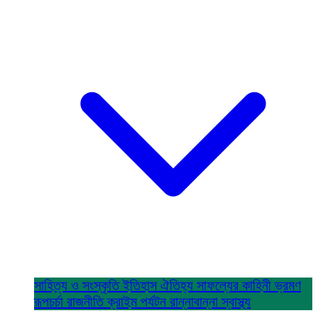
সাহিত্য ও সংস্কৃতি
ইতিহাস ঐতিহ্য
সাফল্যের কাহিনী
ভ্রমণ
রূপচর্চা
রাজনীতি
ক্রাইম
পর্যটন
রান্নাবান্না
স্বাস্থ্য