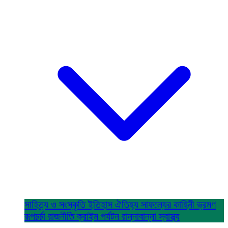
সাহিত্য ও সংস্কৃতি
ইতিহাস ঐতিহ্য
সাফল্যের কাহিনী
ভ্রমণ
রূপচর্চা
রাজনীতি
ক্রাইম
পর্যটন
রান্নাবান্না
স্বাস্থ্য