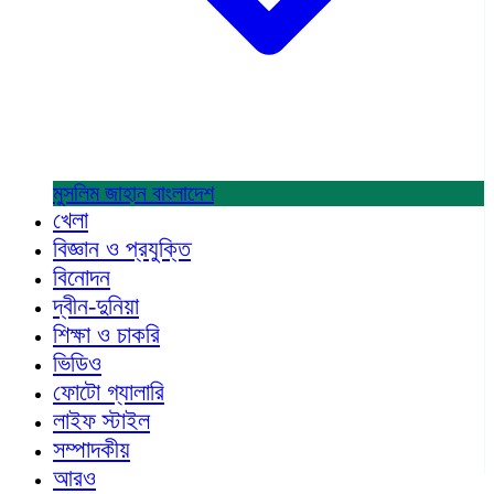
মুসলিম জাহান
বাংলাদেশ
খেলা
বিজ্ঞান ও প্রযুক্তি
বিনোদন
দ্বীন-দুনিয়া
শিক্ষা ও চাকরি
ভিডিও
ফোটো গ্যালারি
লাইফ স্টাইল
সম্পাদকীয়
আরও