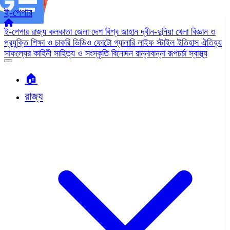
ই-পেপার
ই-পেপার
রাজ্য
কলকাতা
জেলা
দেশ
বিশ্ব জাহান
দ্বীন-দুনিয়া
খেলা
বিজ্ঞান ও
প্রযুক্তি
শিক্ষা ও চাকরি
ভিডিও
ফোটো গ্যালারি
লাইফ স্টাইল
ইতিহাস ঐতিহ্য
সাফল্যের কাহিনী
সাহিত্য ও সংস্কৃতি
বিনোদন
রান্নাবান্না
রূপচর্চা
স্বাস্থ্য
🏠︎
রাজ্য