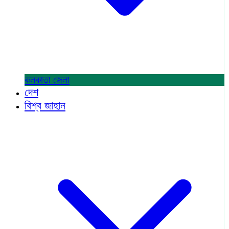
কলকাতা
জেলা
দেশ
বিশ্ব জাহান