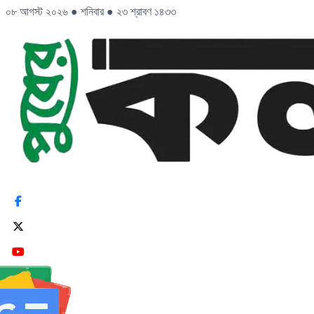
০৮ আগস্ট ২০২৬
●
শনিবার
●
২৩ শ্রাবণ ১৪৩৩