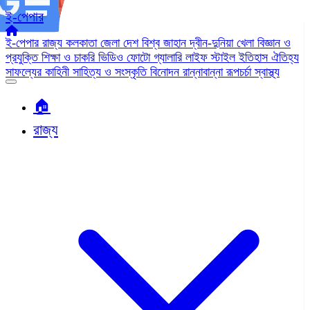
ই-পেপার
ই-পেপার
রাজ্য
কলকাতা
জেলা
দেশ
বিশ্ব জাহান
দ্বীন-দুনিয়া
খেলা
বিজ্ঞান ও
প্রযুক্তি
শিক্ষা ও চাকরি
ভিডিও
ফোটো গ্যালারি
লাইফ স্টাইল
ইতিহাস ঐতিহ্য
সাফল্যের কাহিনী
সাহিত্য ও সংস্কৃতি
বিনোদন
রান্নাবান্না
রূপচর্চা
স্বাস্থ্য
🏠︎
রাজ্য