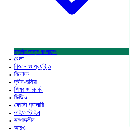
মুসলিম জাহান
বাংলাদেশ
খেলা
বিজ্ঞান ও প্রযুক্তি
বিনোদন
দ্বীন-দুনিয়া
শিক্ষা ও চাকরি
ভিডিও
ফোটো গ্যালারি
লাইফ স্টাইল
সম্পাদকীয়
আরও