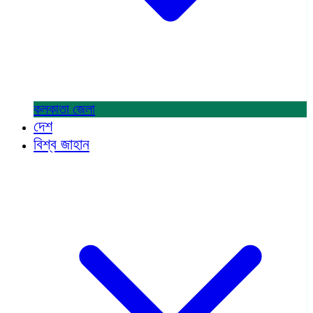
কলকাতা
জেলা
দেশ
বিশ্ব জাহান