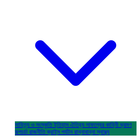
সাহিত্য ও সংস্কৃতি
ইতিহাস ঐতিহ্য
সাফল্যের কাহিনী
ভ্রমণ
রূপচর্চা
রাজনীতি
ক্রাইম
পর্যটন
রান্নাবান্না
স্বাস্থ্য