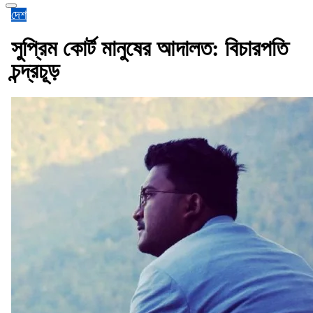
দেশ
সুপ্রিম কোর্ট মানুষের আদালত: বিচারপতি
চন্দ্রচূড়