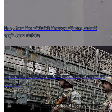
জি-২০ বৈঠক ঘিরে আঁটোসাঁটো নিরাপত্তা শ্রীনগরে, নজরদারি
অ্যান্টি-ড্রোন ইউনিটের
শ্রীনগরে জি২০ সম্মেলনের সময় জঙ্গি হানার আশঙ্কা, বাড়ানো হল
নিরাপত্তা
কাশ্মীরে শোপিয়ান জেলার চৌধুরীগুন্দ গ্রামের সাতটি
কাশ্মীরি পরিবার গত কয়েকদিনে চলে গিয়েছেন জম্মুতে।