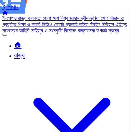
ই-পেপার
ই-পেপার
রাজ্য
কলকাতা
জেলা
দেশ
বিশ্ব জাহান
দ্বীন-দুনিয়া
খেলা
বিজ্ঞান ও
প্রযুক্তি
শিক্ষা ও চাকরি
ভিডিও
ফোটো গ্যালারি
লাইফ স্টাইল
ইতিহাস ঐতিহ্য
সাফল্যের কাহিনী
সাহিত্য ও সংস্কৃতি
বিনোদন
রান্নাবান্না
রূপচর্চা
স্বাস্থ্য
🏠︎
রাজ্য