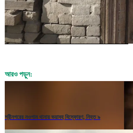
আরও পড়ুন:
শ্রীনগরের নওগাম থানায় ভয়াবহ বিস্ফোরণ, নিহত ৯