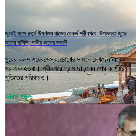
জুলাই মাসে চতুর্থ উষ্ণতম রাতের রেকর্ড শ্রীনগরে, উপত্যকা জুড়ে
জলের ঘাটতি, পানীয় জলের সংকট
পুবের কলম ওয়েবডেস্ক:চোখের সামনে দেখছেন একের
পর এক হত্যা। শ্রীনগরে গ্রাম ছাড়লেন শেষ কাশ্মীরি
পন্ডিতের পরিবারও।
আরও পড়ুন: