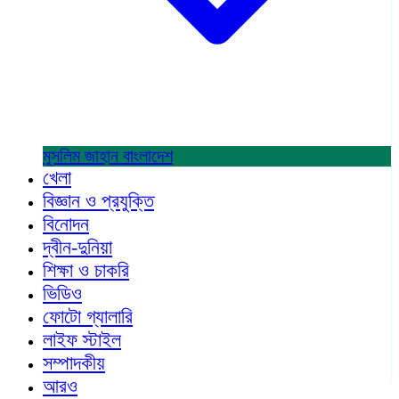
মুসলিম জাহান
বাংলাদেশ
খেলা
বিজ্ঞান ও প্রযুক্তি
বিনোদন
দ্বীন-দুনিয়া
শিক্ষা ও চাকরি
ভিডিও
ফোটো গ্যালারি
লাইফ স্টাইল
সম্পাদকীয়
আরও