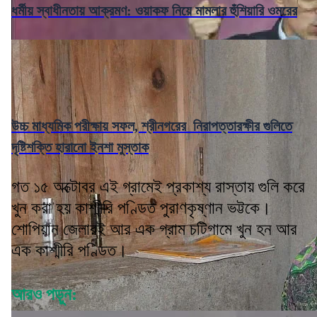
ধর্মীয় স্বাধীনতায় আক্রমণ: ওয়াকফ নিয়ে মামলার হুঁশিয়ারি ওমরের
উচ্চ মাধ্যমিক পরীক্ষায় সফল, শ্রীনগরের নিরাপত্তারক্ষীর গুলিতে
দৃষ্টিশক্তি হারানো ইনশা মুস্তাক
গত ১৫ অক্টোবর এই গ্রামেই প্রকাশ্য রাস্তায় গুলি করে
খুন করা হয় কাশ্মীরি পণ্ডিত পুরাণকৃষ্ণান ভট্টকে।
শোপিয়ান জেলারই আর এক গ্রাম চটিগামে খুন হন আর
এক কাশ্মীরি পণ্ডিত।
আরও পড়ুন: