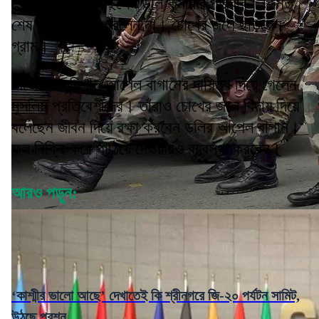
শেষ পর্যন্ত টিকে ছিলেন ডলি কুমারীর পরিবার। কিন্তু
শেষ পর্যন্ত আর পারলেন না। চোখের জলে ছাড়লেন
গ্রাম।
নিজেদের সুবিশাল আপেল বাগানের দায়িত্ব দিয়ে গেলেন
মুসলিম প্রতিবেশীদের। তাঁরাও চোখের জলে বিদায় দিয়ে
বলেছেন জীবন দিয়ে রক্ষা করবেন ডলির আপেল বাগান।
ফল বিক্রি করে পাঠিয়ে দেওয়ারও ব্যবস্থা করবেন।
আরও পড়ুন:
‘কাশ্মীর ভালো আছে’ দেখাতেই কি শ্রীনগরে জি-২০ পর্যটন সামিট,
উঠছে প্রশ্ন