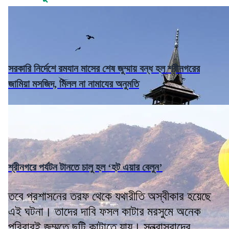
সরকারি নির্দেশে রমযান মাসের শেষ জুম্মায় বন্ধ হল শ্রীনগরের
জামিয়া মসজিদ, মিলল না নামাযের অনুমতি
শ্রীনগরে পর্যটন টানতে চালু হল ‘হট এয়ার বেলুন’
তবে প্রশাসনের তরফ থেকে যথারীতি অস্বীকার হয়েছে
এই ঘটনা। তাদের দাবি ফসল কাটার মরসুমে অনেক
পরিবারই জম্মুতে ছুটি কাটাতে যায়। সন্ত্রাসবাদের