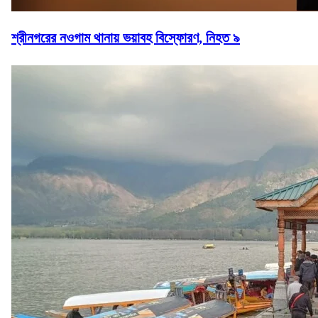
শ্রীনগরের নওগাম থানায় ভয়াবহ বিস্ফোরণ, নিহত ৯