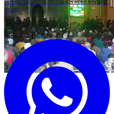
৩০ সপ্তাহ বন্ধ থাকার পর শ্রীনগরের জামে মসজিদে জুমার নামাজ
পড়া হল
শেষ আপডেট: ১১ জুন ২০২৬, ১৮:১০