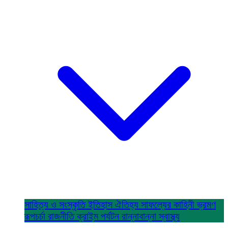
সাহিত্য ও সংস্কৃতি
ইতিহাস ঐতিহ্য
সাফল্যের কাহিনী
ভ্রমণ
রূপচর্চা
রাজনীতি
ক্রাইম
পর্যটন
রান্নাবান্না
স্বাস্থ্য