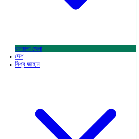
কলকাতা
জেলা
দেশ
বিশ্ব জাহান