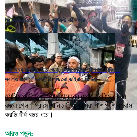
মুহাররমের মিছিল রুখতে কারফিউ শ্রীনগরে
এক অন্য কাশ্মীর: নাত গেয়ে, গোলাপ দিয়ে শ্রীনগরে হাজিদের
স্বাগত জানালেন কাশ্মীরি পন্ডিতরা,ভাইরাল ভিডিও
মুসলিম প্রতিবেশী গুলাম হাসানের কথায় সবকিছু কেমন
বদলে গেল। গ্রামে শান্তি ছিল, আমরা পাশাপাশি বসবাস
করছি দীর্ঘ বছর ধরে।
আরও পড়ুন: