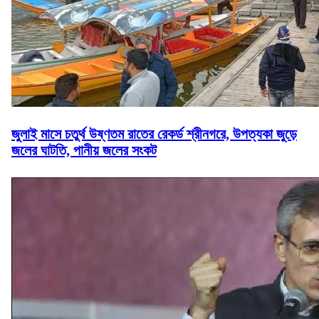
জুলাই মাসে চতুর্থ উষ্ণতম রাতের রেকর্ড শ্রীনগরে, উপত্যকা জুড়ে
জলের ঘাটতি, পানীয় জলের সংকট