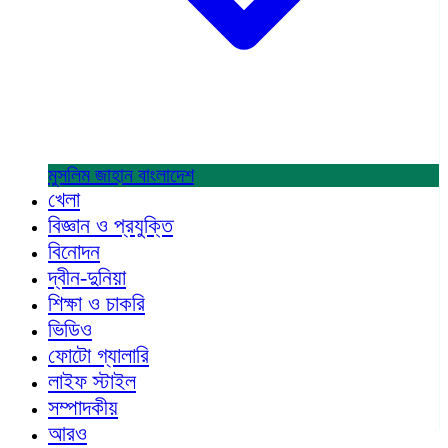
মুসলিম জাহান
বাংলাদেশ
খেলা
বিজ্ঞান ও প্রযুক্তি
বিনোদন
দ্বীন-দুনিয়া
শিক্ষা ও চাকরি
ভিডিও
ফোটো গ্যালারি
লাইফ স্টাইল
সম্পাদকীয়
আরও