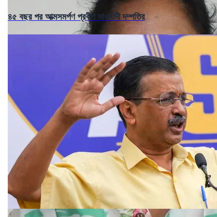
৪৫ বছর পর আত্মসমর্পণ প্রবীণ মাওবাদী দম্পতির