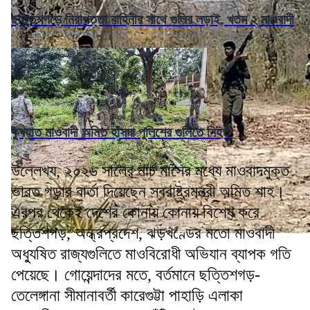
ছত্তিশগড়ে নিরাপত্তা বাহিনীর সাথে গুলির লড়াই, খতম ২ মাওবাদী
কুখ্যাত মাওবাদী অমিত হাঁসদা পুলিশের গুলিতে নিহত
উল্লেখ্য, ২০২৬ সালের মার্চ মাসের মধ্যে মাওবাদমুক্ত
ভারত গড়ার বার্তা দিয়েছেন স্বরাষ্ট্রমন্ত্রী অমিত শাহ।
এরপর থেকেই দেশের কোনায় কোনায় বিশেষ করে
ছত্তিশগড়, অন্ধ্রপ্রদেশ, ঝড়খণ্ডের মতো মাওবাদী
অধ্যুষিত রাজ্যগুলিতে মাওবিরোধী অভিযান ব্যাপক গতি
পেয়েছে। গোয়েন্দাদের মতে, বর্তমানে ছত্তিশগড়-
তেলেঙ্গানা সীমানাবর্তী কারেগুট্টা পাহাড়ি এলাকা