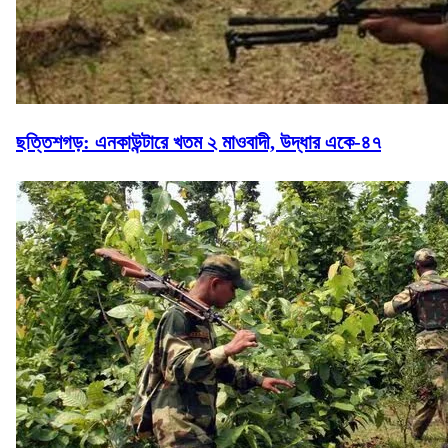
ছত্তিশগড়: এনকাউন্টারে খতম ২ মাওবাদী, উদ্ধার একে-৪৭