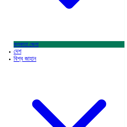
কলকাতা
জেলা
দেশ
বিশ্ব জাহান