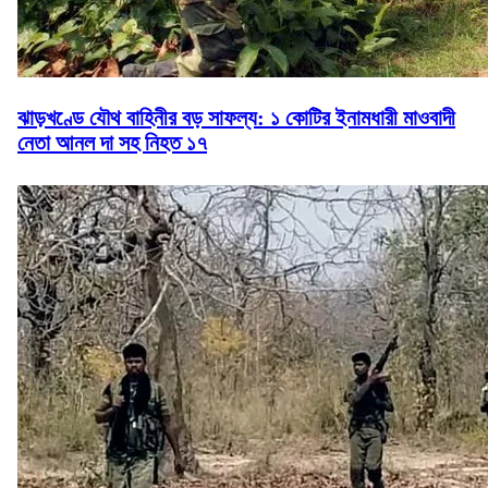
ঝাড়খণ্ডে যৌথ বাহিনীর বড় সাফল্য: ১ কোটির ইনামধারী মাওবাদী
নেতা আনল দা সহ নিহত ১৭