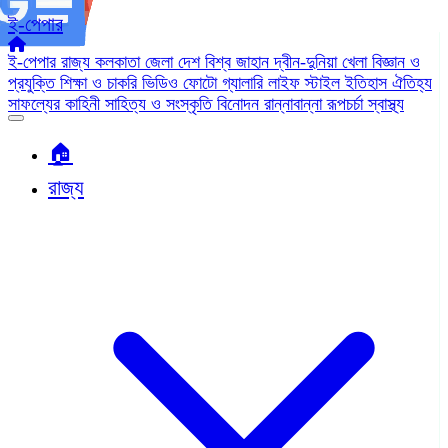
ই-পেপার
ই-পেপার
রাজ্য
কলকাতা
জেলা
দেশ
বিশ্ব জাহান
দ্বীন-দুনিয়া
খেলা
বিজ্ঞান ও
প্রযুক্তি
শিক্ষা ও চাকরি
ভিডিও
ফোটো গ্যালারি
লাইফ স্টাইল
ইতিহাস ঐতিহ্য
সাফল্যের কাহিনী
সাহিত্য ও সংস্কৃতি
বিনোদন
রান্নাবান্না
রূপচর্চা
স্বাস্থ্য
🏠︎
রাজ্য