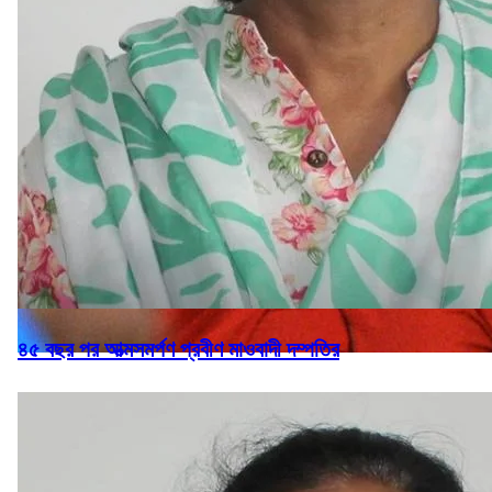
৪৫ বছর পর আত্মসমর্পণ প্রবীণ মাওবাদী দম্পতির