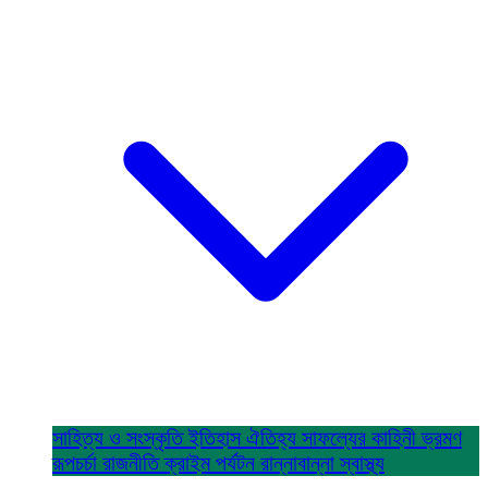
সাহিত্য ও সংস্কৃতি
ইতিহাস ঐতিহ্য
সাফল্যের কাহিনী
ভ্রমণ
রূপচর্চা
রাজনীতি
ক্রাইম
পর্যটন
রান্নাবান্না
স্বাস্থ্য