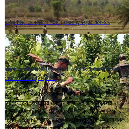
ছত্তিশগড়: এনকাউন্টারে খতম ২ মাওবাদী, উদ্ধার একে-৪৭
ঝাড়খণ্ডে যৌথ বাহিনীর বড় সাফল্য: ১ কোটির ইনামধারী মাওবাদী
নেতা আনল দা সহ নিহত ১৭
এই প্রসঙ্গে বিজাপুরের পুলিশ সুপার জিতেন্দ্র কুমার যাদব
জানিয়েছেন, শুক্রবার জেলার দক্ষিণ-পশ্চিম অঞ্চলের
জঙ্গলে জেলা রিজার্ভ গার্ডের একটি দলের সঙ্গে গোলগুলির
লড়াই চল সেখানেই এই দুই নেতার মৃত্যু হয়। ঘটনাস্থল
থেকে উদ্ধার হয়েছে একটি .৩০৩ রাইফেল, একটি ১২-