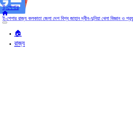
ই-পেপার
ই-পেপার
রাজ্য
কলকাতা
জেলা
দেশ
বিশ্ব জাহান
দ্বীন-দুনিয়া
খেলা
বিজ্ঞান ও প্র
🏠︎
রাজ্য