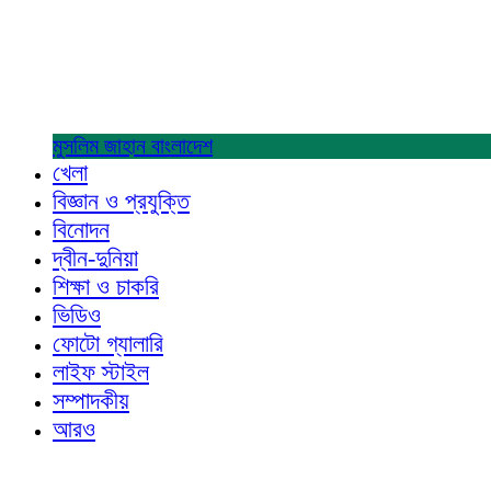
মুসলিম জাহান
বাংলাদেশ
খেলা
বিজ্ঞান ও প্রযুক্তি
বিনোদন
দ্বীন-দুনিয়া
শিক্ষা ও চাকরি
ভিডিও
ফোটো গ্যালারি
লাইফ স্টাইল
সম্পাদকীয়
আরও