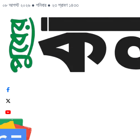
০৮ আগস্ট ২০২৬
●
শনিবার
●
২৩ শ্রাবণ ১৪৩৩