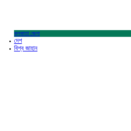
কলকাতা
জেলা
দেশ
বিশ্ব জাহান